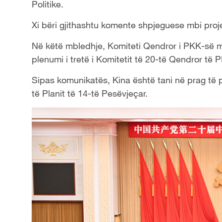
Politike.
Xi bëri gjithashtu komente shpjeguese mbi pro
Në këtë mbledhje, Komiteti Qendror i PKK-së mi
plenumi i tretë i Komitetit të 20-të Qendror të 
Sipas komunikatës, Kina është tani në prag të
të Planit të 14-të Pesëvjeçar.