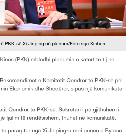
r të PKK-së Xi Jinping në plenum/Foto nga Xinhua
 Kinës (PKK) mblodhi plenumin e katërt të tij në
 Rekomandimet e Komitetit Qendror të PKK-së për
llimin Ekonomik dhe Shoqëror, sipas një komunikate
tit Qendror të PKK-së. Sekretari i përgjithshëm i
një fjalim të rëndësishëm, thuhet në komunikatë.
 të paraqitur nga Xi Jinping-u mbi punën e Byrosë