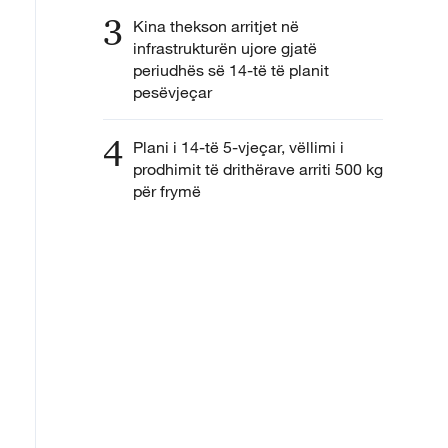
3
Kina thekson arritjet në
infrastrukturën ujore gjatë
periudhës së 14-të të planit
pesëvjeçar
4
Plani i 14-të 5-vjeçar, vëllimi i
prodhimit të drithërave arriti 500 kg
për frymë