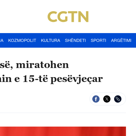
IA
KOZMOPOLIT
KULTURA
SHËNDETI
SPORTI
ARGËTIMI
-së, miratohen
n e 15-të pesëvjeçar