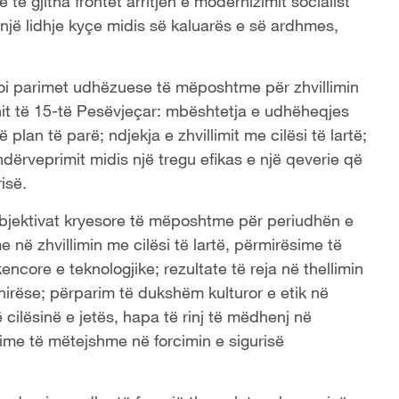
të gjitha frontet arritjen e modernizimit socialist
 një lidhje kyçe midis së kaluarës e së ardhmes,
oi parimet udhëzuese të mëposhtme për zhvillimin
it të 15-të Pesëvjeçar: mbështetja e udhëheqjes
plan të parë; ndjekja e zhvillimit me cilësi të lartë;
ndërveprimit midis një tregu efikas e një qeverie që
risë.
objektivat kryesore të mëposhtme për periudhën e
e në zhvillimin me cilësi të lartë, përmirësime të
ore e teknologjike; rezultate të reja në thellimin
irëse; përparim të dukshëm kulturor e etik në
ilësinë e jetës, hapa të rinj të mëdhenj në
ime të mëtejshme në forcimin e sigurisë