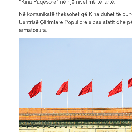
"Kina Paqësore" në një nivel më të lartë.
Në komunikatë theksohet që Kina duhet të punojë
Ushtrisë Çlirimtare Popullore sipas afatit dhe 
armatosura.