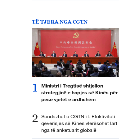
TË TJERA NGA CGTN
1
Ministri i Tregtisë shtjellon
strategjinë e hapjes së Kinës për
pesë vjetët e ardhshëm
2
Sondazhet e CGTN-it: Efektiviteti i
qeverisjes së Kinës vlerësohet lart
nga të anketuarit globalë