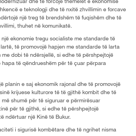
 modernizuar dhe të forcojë themelet e ekonomisë
kencë e teknologji dhe të nxitë zhvillimin e forcave
 ndërtojë një treg të brendshëm të fuqishëm dhe të
hvillimi, thuhet në komunikatë.
e një ekonomie tregu socialiste me standarde të
të lartë, të promovojë hapjen me standarde të larta
 me dobi të ndërsjellë, si edhe të përshpejtojë
ë hapa të qëndrueshëm për të çuar përpara
ë planin e saj ekonomik rajonal dhe të promovojë
sinë krijuese kulturore të të gjithë kombit dhe të
ojë më shumë për të siguruar e përmirësuar
ë për të gjithë, si edhe të përshpejtojë
 të ndërtuar një Kinë të Bukur.
iteti i sigurisë kombëtare dhe të ngrihet nisma