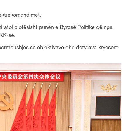
jektrekomandimet.
ratoi plotësisht punën e Byrosë Politike që nga
PKK-së.
 përmbushjes së objektivave dhe detyrave kryesore