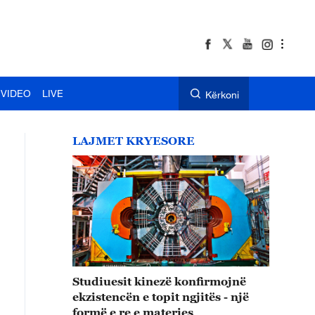
VIDEO
LIVE
Kërkoni
LAJMET KRYESORE
Studiuesit kinezë konfirmojnë
ekzistencën e topit ngjitës - një
formë e re e materies