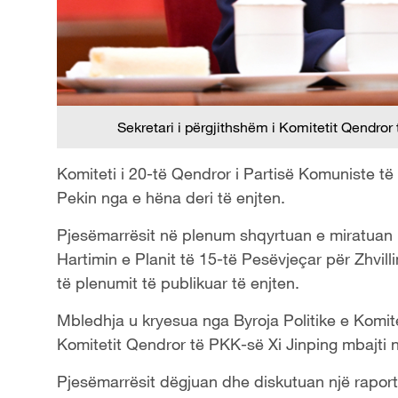
Sekretari i përgjithshëm i Komitetit Qendro
Komiteti i 20-të Qendror i Partisë Komuniste të
Pekin nga e hëna deri të enjten.
Pjesëmarrësit në plenum shqyrtuan e miratuan
Hartimin e Planit të 15-të Pesëvjeçar për Zhvi
të plenumit të publikuar të enjten.
Mbledhja u kryesua nga Byroja Politike e Komite
Komitetit Qendror të PKK-së Xi Jinping mbajti 
Pjesëmarrësit dëgjuan dhe diskutuan një raport