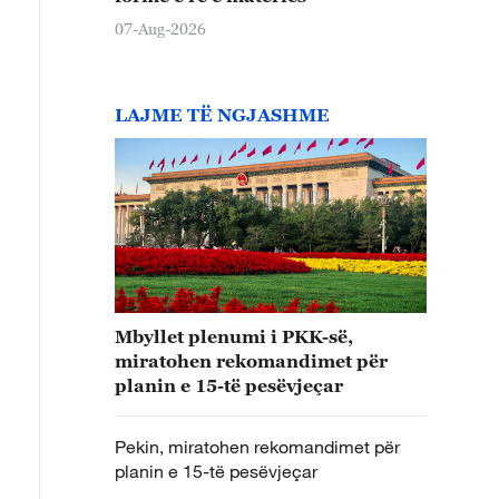
07-Aug-2026
LAJME TË NGJASHME
Mbyllet plenumi i PKK-së,
miratohen rekomandimet për
planin e 15-të pesëvjeçar
Pekin, miratohen rekomandimet për
planin e 15-të pesëvjeçar