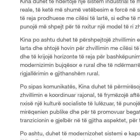
Kina duhet të ndërtojë një sistem industrial të
reale, të ketë më shumë vetëbesim e forcë në sh
të reja prodhuese me cilësi të lartë, si edhe të
punojë më shpejt për të nxitur një model të ri z
Kina po ashtu duhet të përshpejtojë zhvillimin 
larta dhe shtojë hovin për zhvillimin me cilësi 
dhe të krijojë horizonte të reja për bashkëpunim
modernizimin bujqësor e rural dhe të ndërmarr
rigjallërimin e gjithanshëm rural.
Po sipas komunikatës, Kina duhet të përmirësoj
zhvillimin e koordinuar rajonal, të frymëzojë aftë
nxisë një kulturë socialiste të lulëzuar, të pun
mirëqenien publike dhe për të promovuar begatin
tranzicionin e gjelbër në të gjitha aspektet, për
Po ashtu, duhet të modernizohet sistemi e kapac