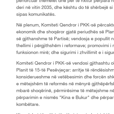
përforcuar themelet dhe për të nxitur përpara në 
deri në vitin 2035, dhe kështu do të shërbejë si
sipas komunikatës.
Në plenum, Komiteti Qendror i PKK-së përcakt
ekonomik dhe shoqëror gjatë periudhës së Plan
së gjithanshme të Partisë; vendosja e popullit në 
thellimi i përgjithshëm i reformave; promovimi i 
funksionon mirë; dhe sigurimi i zhvillimit e i sigu
Komiteti Qendror i PKK-së vendosi gjithashtu 
Planit të 15-të Pesëvjeçar: arritje të rëndësishm
konsiderueshme në vetëbesimin dhe forcën shkenc
e mëtejshëm të reformës në mënyrë gjithëpërfsh
mbarë shoqërinë, përmirësime të mëtejshme në c
përparimin e nismës "Kina e Bukur" dhe përpar
kombëtare.