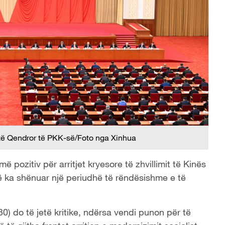
0-të Qendror të PKK-së/Foto nga Xinhua
pozitiv për arritjet kryesore të zhvillimit të Kinës
që ka shënuar një periudhë të rëndësishme e të
0) do të jetë kritike, ndërsa vendi punon për të