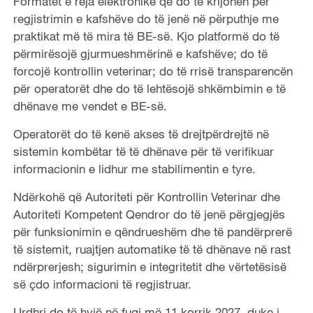
Formatet e reja elektronike që do të krijohen për
regjistrimin e kafshëve do të jenë në përputhje me
praktikat më të mira të BE-së. Kjo platformë do të
përmirësojë gjurmueshmërinë e kafshëve; do të
forcojë kontrollin veterinar; do të rrisë transparencën
për operatorët dhe do të lehtësojë shkëmbimin e të
dhënave me vendet e BE-së.
Operatorët do të kenë akses të drejtpërdrejtë në
sistemin kombëtar të të dhënave për të verifikuar
informacionin e lidhur me stabilimentin e tyre.
Ndërkohë që Autoriteti për Kontrollin Veterinar dhe
Autoriteti Kompetent Qendror do të jenë përgjegjës
për funksionimin e qëndrueshëm dhe të pandërprerë
të sistemit, ruajtjen automatike të të dhënave në rast
ndërprerjesh; sigurimin e integritetit dhe vërtetësisë
së çdo informacioni të regjistruar.
Urdhri do të hyjë në fuqi më 11 korrik 2027, duke i