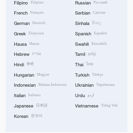
Filipino
Русский
Filipino
Russian
Français
Српски
French
Serbian
Deutsch
සිංහල
German
Sinhala
Ελληνικά
Español
Greek
Spanish
Hausa
Kiswahili
Hausa
Swahili
עברית
தமிழ்
Hebrew
Tamil
हिन्दी
ไทย
Hindi
Thai
Magyar
Türkçe
Hungarian
Turkish
Bahasa Indonesia
Українська
Indonesian
Ukrainian
Italiano
اردو
Italian
Urdu
日本語
Tiếng Việt
Japanese
Vietnamese
한국어
Korean