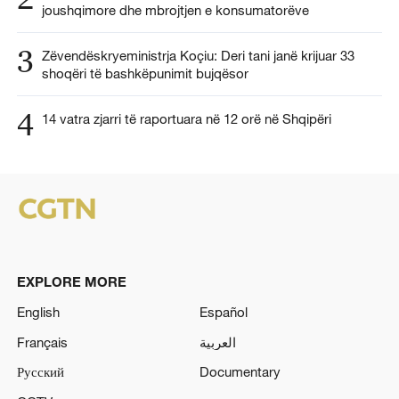
joushqimore dhe mbrojtjen e konsumatorëve
3
Zëvendëskryeministrja Koçiu: Deri tani janë krijuar 33
shoqëri të bashkëpunimit bujqësor
4
14 vatra zjarri të raportuara në 12 orë në Shqipëri
EXPLORE MORE
English
Español
Français
العربية
Русский
Documentary