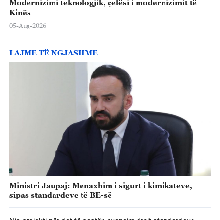
Modernizimi teknologjik, çelësi i modernizimit të
Kinës
05-Aug-2026
LAJME TË NGJASHME
Ministri Jaupaj: Menaxhim i sigurt i kimikateve,
sipas standardeve të BE-së
Nis projekti për det të pastër, avancim drejt standardeve