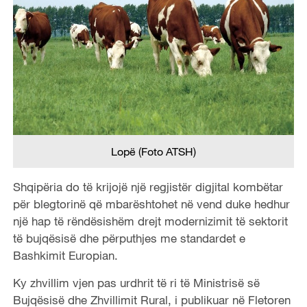
Lopë (Foto ATSH)
Shqipëria do të krijojë një regjistër digjital kombëtar
për blegtorinë që mbarështohet në vend duke hedhur
një hap të rëndësishëm drejt modernizimit të sektorit
të bujqësisë dhe përputhjes me standardet e
Bashkimit Europian.
Ky zhvillim vjen pas urdhrit të ri të Ministrisë së
Bujqësisë dhe Zhvillimit Rural, i publikuar në Fletoren