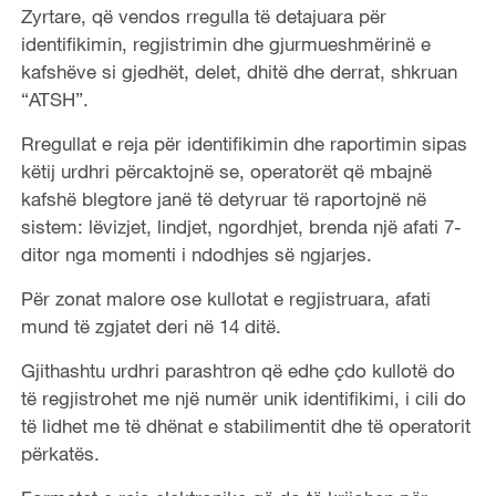
Zyrtare, që vendos rregulla të detajuara për
identifikimin, regjistrimin dhe gjurmueshmërinë e
kafshëve si gjedhët, delet, dhitë dhe derrat, shkruan
“ATSH”.
Rregullat e reja për identifikimin dhe raportimin sipas
këtij urdhri përcaktojnë se, operatorët që mbajnë
kafshë blegtore janë të detyruar të raportojnë në
sistem: lëvizjet, lindjet, ngordhjet, brenda një afati 7-
ditor nga momenti i ndodhjes së ngjarjes.
Për zonat malore ose kullotat e regjistruara, afati
mund të zgjatet deri në 14 ditë.
Gjithashtu urdhri parashtron që edhe çdo kullotë do
të regjistrohet me një numër unik identifikimi, i cili do
të lidhet me të dhënat e stabilimentit dhe të operatorit
përkatës.