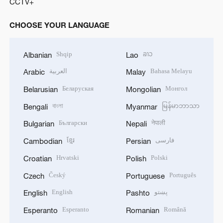
CCTV+
CHOOSE YOUR LANGUAGE
Shqip
ລາວ
Albanian
Lao
العربية
Bahasa Melayu
Arabic
Malay
Беларуская
Монгол
Belarusian
Mongolian
বাংলা
မြန်မာဘာသာ
Bengali
Myanmar
Български
नेपाली
Bulgarian
Nepali
ខ្មែរ
فارسی
Cambodian
Persian
Hrvatski
Polski
Croatian
Polish
Český
Português
Czech
Portuguese
English
پښتو
English
Pashto
Esperanto
Română
Esperanto
Romanian