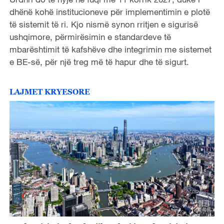
dhënë kohë institucioneve për implementimin e plotë
të sistemit të ri. Kjo nismë synon rritjen e sigurisë
ushqimore, përmirësimin e standardeve të
mbarështimit të kafshëve dhe integrimin me sistemet
e BE-së, për një treg më të hapur dhe të sigurt.
LAJMET KRYESORE