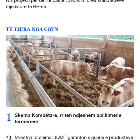
mjedisore të BE-së
TË TJERA NGA CGTN
1
Skema Kombëtare, rriten ndjeshëm aplikimet e
fermerëve
2
Ministrja Ibrahimaj: IQMT garanton sigurinë e produkteve