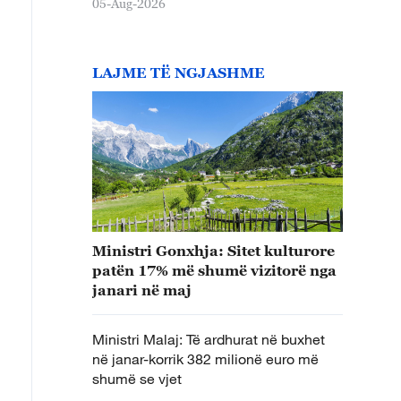
05-Aug-2026
LAJME TË NGJASHME
Ministri Gonxhja: Sitet kulturore
patën 17% më shumë vizitorë nga
janari në maj
Ministri Malaj: Të ardhurat në buxhet
në janar-korrik 382 milionë euro më
shumë se vjet