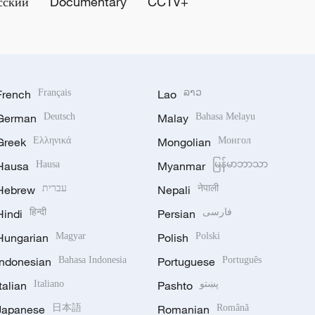
сский
Documentary
CCTV+
French
Français
Lao
ລາວ
German
Deutsch
Malay
Bahasa Melayu
Greek
Ελληνικά
Mongolian
Монгол
Hausa
Hausa
Myanmar
မြန်မာဘာသာ
Hebrew
עברית
Nepali
नेपाली
Hindi
हिन्दी
Persian
فارسی
Hungarian
Magyar
Polish
Polski
Indonesian
Bahasa Indonesia
Portuguese
Português
Italian
Italiano
Pashto
پښتو
Japanese
日本語
Romanian
Română