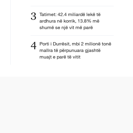
3
Tatimet: 42.4 miliardë lekë të
ardhura në korrik, 13.8% më
shumë se një vit më parë
4
Porti i Durrësit, mbi 2 milionë tonë
mallra të përpunuara gjashtë
muajt e parë të vitit