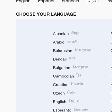
English
Español
Français
العربية
Ру
CHOOSE YOUR LANGUAGE
Albanian
Shqip
Arabic
العربية
Belarusian
Беларуская
Bengali
বাংলা
Bulgarian
Български
Cambodian
ខ្មែរ
Croatian
Hrvatski
Czech
Český
English
English
Esperanto
Esperanto