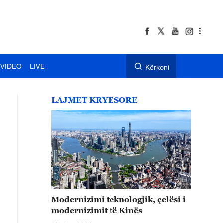
VIDEO
LIVE
Kërkoni
LAJMET KRYESORE
Modernizimi teknologjik, çelësi i
modernizimit të Kinës