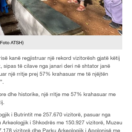
Foto ATSH)
së kanë regjistruar një rekord vizitorësh gjatë këtij
 sipas të cilave nga janari deri në shtator janë
ar një rritje prej 57% krahasuar me të njëjtën
”.
ore dhe historike, një rritje me 57% krahasuar me
j.
gjik i Butrintit me 257.670 vizitorë, pasuar nga
u Arkeologjik i Shkodrës me 150.927 vizitorë, Muzeu
178 vizitorë dhe Parku Arkeologjik i Apolonisë me