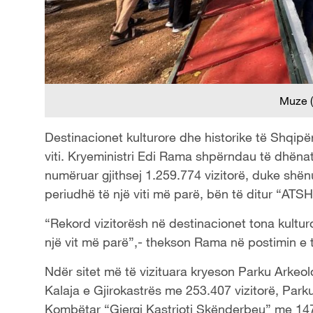
Muze (
Destinacionet kulturore dhe historike të Shqipëri
viti. Kryeministri Edi Rama shpërndau të dhënat,
numëruar gjithsej 1.259.774 vizitorë, duke shënu
periudhë të një viti më parë, bën të ditur “ATSH
“Rekord vizitorësh në destinacionet tona kultur
një vit më parë”,- thekson Rama në postimin e ti
Ndër sitet më të vizituara kryeson Parku Arkeolo
Kalaja e Gjirokastrës me 253.407 vizitorë, Park
Kombëtar “Gjergj Kastrioti Skënderbeu” me 147.