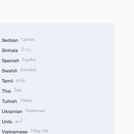
Serbian
Српски
Sinhala
සිංහල
Spanish
Español
Swahili
Kiswahili
Tamil
தமிழ்
Thai
ไทย
Turkish
Türkçe
Ukrainian
Українська
Urdu
اردو
Vietnamese
Tiếng Việt