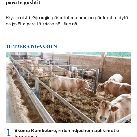
para të gushtit
Kryeministri: Gjeorgjia përballet me presion për front të dytë
në javët e para të krizës në Ukrainë
TË TJERA NGA CGTN
1
Skema Kombëtare, rriten ndjeshëm aplikimet e
fermerëve