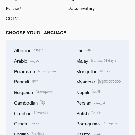
Русский
Documentary
CCTV+
CHOOSE YOUR LANGUAGE
Shqip
ລາວ
Albanian
Lao
العربية
Bahasa Melayu
Arabic
Malay
Беларуская
Монгол
Belarusian
Mongolian
বাংলা
မြန်မာဘာသာ
Bengali
Myanmar
Български
नेपाली
Bulgarian
Nepali
ខ្មែរ
فارسی
Cambodian
Persian
Hrvatski
Polski
Croatian
Polish
Český
Português
Czech
Portuguese
English
پښتو
English
Pashto