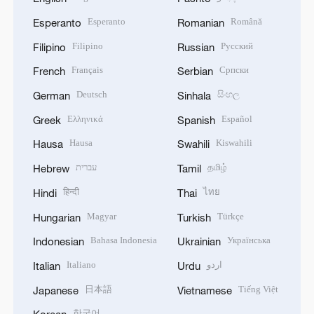
Esperanto
Română
Esperanto
Romanian
Filipino
Русский
Filipino
Russian
Français
Српски
French
Serbian
Deutsch
සිංහල
German
Sinhala
Ελληνικά
Español
Greek
Spanish
Hausa
Kiswahili
Hausa
Swahili
עברית
தமிழ்
Hebrew
Tamil
हिन्दी
ไทย
Hindi
Thai
Magyar
Türkçe
Hungarian
Turkish
Bahasa Indonesia
Українська
Indonesian
Ukrainian
Italiano
اردو
Italian
Urdu
日本語
Tiếng Việt
Japanese
Vietnamese
한국어