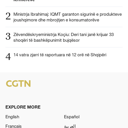
2
Ministrja Ibrahimaj: IQMT garanton sigurinë e produkteve
joushqimore dhe mbrojtjen e konsumatorëve
3
Zëvendëskryeministrja Koçiu: Deri tani janë krijuar 33
shoqëri të bashkëpunimit bujqësor
4
14 vatra zjarri të raportuara në 12 orë në Shqipëri
EXPLORE MORE
English
Español
Français
العربية