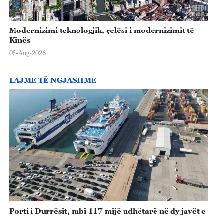
Modernizimi teknologjik, çelësi i modernizimit të
Kinës
05-Aug-2026
LAJME TË NGJASHME
Porti i Durrësit, mbi 117 mijë udhëtarë në dy javët e