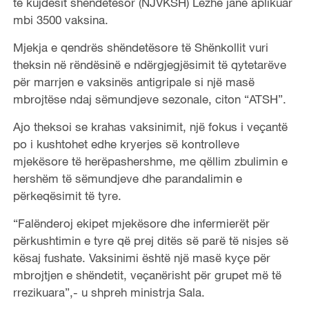
të kujdesit shëndetësor (NJVKSH) Lezhë janë aplikuar
mbi 3500 vaksina.
Mjekja e qendrës shëndetësore të Shënkollit vuri
theksin në rëndësinë e ndërgjegjësimit të qytetarëve
për marrjen e vaksinës antigripale si një masë
mbrojtëse ndaj sëmundjeve sezonale, citon “ATSH”.
Ajo theksoi se krahas vaksinimit, një fokus i veçantë
po i kushtohet edhe kryerjes së kontrolleve
mjekësore të herëpashershme, me qëllim zbulimin e
hershëm të sëmundjeve dhe parandalimin e
përkeqësimit të tyre.
“Falënderoj ekipet mjekësore dhe infermierët për
përkushtimin e tyre që prej ditës së parë të nisjes së
kësaj fushate. Vaksinimi është një masë kyçe për
mbrojtjen e shëndetit, veçanërisht për grupet më të
rrezikuara”,- u shpreh ministrja Sala.