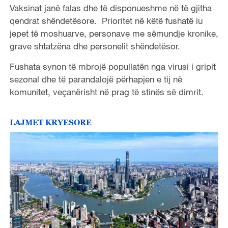
Vaksinat janë falas dhe të disponueshme në të gjitha
qendrat shëndetësore. Prioritet në këtë fushatë iu
jepet të moshuarve, personave me sëmundje kronike,
grave shtatzëna dhe personelit shëndetësor.
Fushata synon të mbrojë popullatën nga virusi i gripit
sezonal dhe të parandalojë përhapjen e tij në
komunitet, veçanërisht në prag të stinës së dimrit.
LAJMET KRYESORE