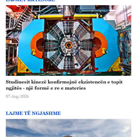
o
Studiuesit kinezë konfirmojnë ekzistencën e topit
ngjitës - një formë e re e materies
07-Aug-2026
LAJME TË NGJASHME