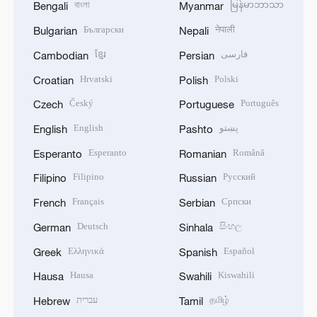
বাংলা
မြန်မာဘာသာ
Bengali
Myanmar
Български
नेपाली
Bulgarian
Nepali
ខ្មែរ
فارسی
Cambodian
Persian
Hrvatski
Polski
Croatian
Polish
Český
Português
Czech
Portuguese
English
پښتو
English
Pashto
Esperanto
Română
Esperanto
Romanian
Filipino
Русский
Filipino
Russian
Français
Српски
French
Serbian
Deutsch
සිංහල
German
Sinhala
Ελληνικά
Español
Greek
Spanish
Hausa
Kiswahili
Hausa
Swahili
עברית
தமிழ்
Hebrew
Tamil