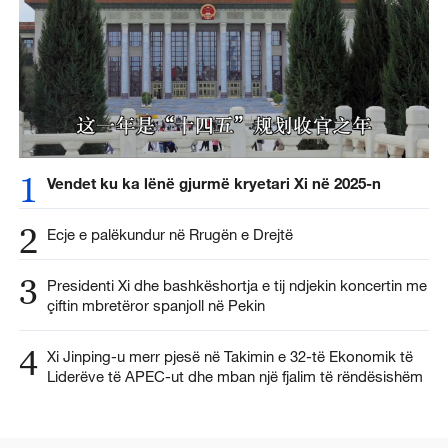
1
Vendet ku ka lënë gjurmë kryetari Xi në 2025-n
2
Ecje e palëkundur në Rrugën e Drejtë
3
Presidenti Xi dhe bashkëshortja e tij ndjekin koncertin me
çiftin mbretëror spanjoll në Pekin
4
Xi Jinping-u merr pjesë në Takimin e 32-të Ekonomik të
Liderëve të APEC-ut dhe mban një fjalim të rëndësishëm