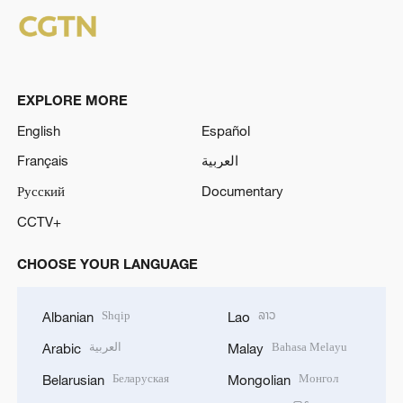
EXPLORE MORE
English
Español
Français
العربية
Русский
Documentary
CCTV+
CHOOSE YOUR LANGUAGE
Shqip
ລາວ
Albanian
Lao
العربية
Bahasa Melayu
Arabic
Malay
Беларуская
Монгол
Belarusian
Mongolian