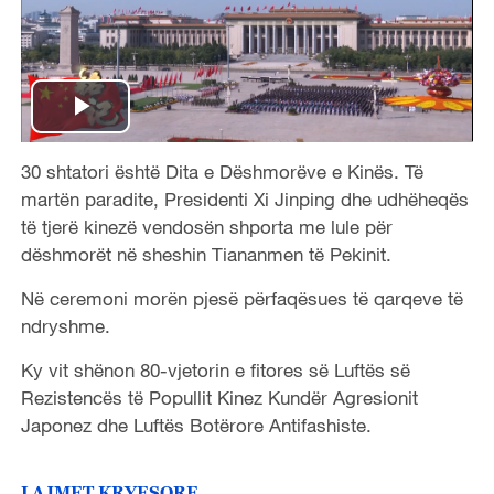
P
30 shtatori është Dita e Dëshmorëve e Kinës. Të
l
martën paradite, Presidenti Xi Jinping dhe udhëheqës
a
të tjerë kinezë vendosën shporta me lule për
dëshmorët në sheshin Tiananmen të Pekinit.
y
Në ceremoni morën pjesë përfaqësues të qarqeve të
V
ndryshme.
Ky vit shënon 80-vjetorin e fitores së Luftës së
i
Rezistencës të Popullit Kinez Kundër Agresionit
d
Japonez dhe Luftës Botërore Antifashiste.
e
LAJMET KRYESORE