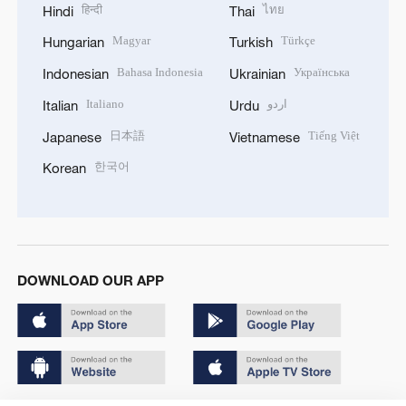
हिन्दी
ไทย
Hindi
Thai
Magyar
Türkçe
Hungarian
Turkish
Bahasa Indonesia
Українська
Indonesian
Ukrainian
Italiano
اردو
Italian
Urdu
日本語
Tiếng Việt
Japanese
Vietnamese
한국어
Korean
DOWNLOAD OUR APP