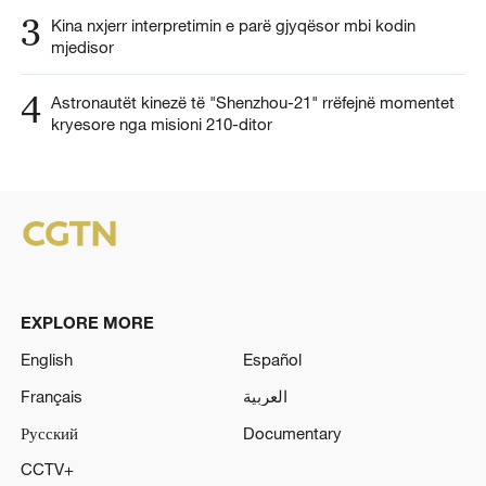
3
Kina nxjerr interpretimin e parë gjyqësor mbi kodin
mjedisor
4
Astronautët kinezë të "Shenzhou-21" rrëfejnë momentet
kryesore nga misioni 210-ditor
EXPLORE MORE
English
Español
Français
العربية
Русский
Documentary
CCTV+