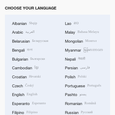
CHOOSE YOUR LANGUAGE
Shqip
ລາວ
Albanian
Lao
العربية
Bahasa Melayu
Arabic
Malay
Беларуская
Монгол
Belarusian
Mongolian
বাংলা
မြန်မာဘာသာ
Bengali
Myanmar
Български
नेपाली
Bulgarian
Nepali
ខ្មែរ
فارسی
Cambodian
Persian
Hrvatski
Polski
Croatian
Polish
Český
Português
Czech
Portuguese
English
پښتو
English
Pashto
Esperanto
Română
Esperanto
Romanian
Filipino
Русский
Filipino
Russian