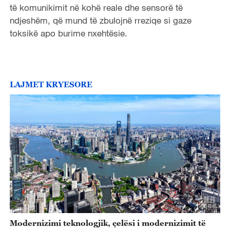
të komunikimit në kohë reale dhe sensorë të
ndjeshëm, që mund të zbulojnë rreziqe si gaze
toksikë apo burime nxehtësie.
LAJMET KRYESORE
Modernizimi teknologjik, çelësi i modernizimit të