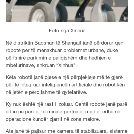
Foto nga Xinhua
Në distriktin Baoshan të Shangait janë përdorur qen
robotë për të menaxhuar problemet urbane, duke
përfshirë parkimin e paligjshëm dhe hedhjen e
mbeturinave, shkruan “Xinhua”.
Këta robotë janë pjesë e një përpjekjeje më të gjerë
për të integruar inteligjencën artificiale dhe robotikën
në jetën e përditshme të qytetarëve.
Ky nuk është një rast i izoluar. Qentë robotë janë parë
edhe në parqe, terminale portuale, madje, edhe në
operacione kundër zjarrit në zona malore.
Ata janë të pajisur me kamera të stabilizuara, sisteme