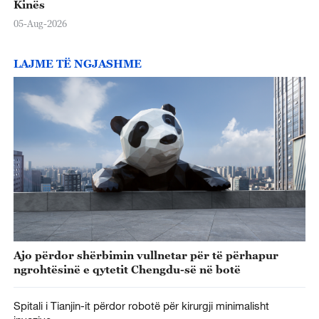
Kinës
05-Aug-2026
LAJME TË NGJASHME
Ajo përdor shërbimin vullnetar për të përhapur
ngrohtësinë e qytetit Chengdu-së në botë
Spitali i Tianjin-it përdor robotë për kirurgji minimalisht