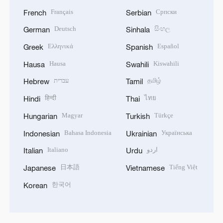
Français
Српски
French
Serbian
Deutsch
සිංහල
German
Sinhala
Ελληνικά
Español
Greek
Spanish
Hausa
Kiswahili
Hausa
Swahili
עברית
தமிழ்
Hebrew
Tamil
हिन्दी
ไทย
Hindi
Thai
Magyar
Türkçe
Hungarian
Turkish
Bahasa Indonesia
Українська
Indonesian
Ukrainian
Italiano
اردو
Italian
Urdu
日本語
Tiếng Việt
Japanese
Vietnamese
한국어
Korean