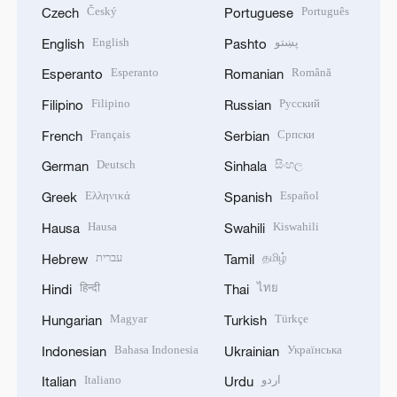
Český
Português
Czech
Portuguese
English
پښتو
English
Pashto
Esperanto
Română
Esperanto
Romanian
Filipino
Русский
Filipino
Russian
Français
Српски
French
Serbian
Deutsch
සිංහල
German
Sinhala
Ελληνικά
Español
Greek
Spanish
Hausa
Kiswahili
Hausa
Swahili
עברית
தமிழ்
Hebrew
Tamil
हिन्दी
ไทย
Hindi
Thai
Magyar
Türkçe
Hungarian
Turkish
Bahasa Indonesia
Українська
Indonesian
Ukrainian
Italiano
اردو
Italian
Urdu