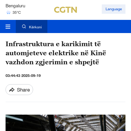
Bengaluru
Language
35°C
Hyderabad
42°C
Kërkoni
Infrastruktura e karikimit të
automjeteve elektrike në Kinë
vazhdon zgjerimin e shpejtë
03:44:43 2025-09-19
Share