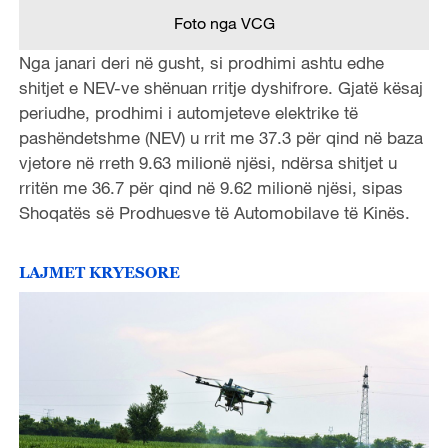
Foto nga VCG
Nga janari deri në gusht, si prodhimi ashtu edhe
shitjet e NEV-ve shënuan rritje dyshifrore. Gjatë kësaj
periudhe, prodhimi i automjeteve elektrike të
pashëndetshme (NEV) u rrit me 37.3 për qind në baza
vjetore në rreth 9.63 milionë njësi, ndërsa shitjet u
rritën me 36.7 për qind në 9.62 milionë njësi, sipas
Shoqatës së Prodhuesve të Automobilave të Kinës.
LAJMET KRYESORE