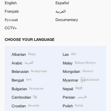
English
Español
Français
العربية
Русский
Documentary
CCTV+
CHOOSE YOUR LANGUAGE
Shqip
ລາວ
Albanian
Lao
العربية
Bahasa Melayu
Arabic
Malay
Беларуская
Монгол
Belarusian
Mongolian
বাংলা
မြန်မာဘာသာ
Bengali
Myanmar
Български
नेपाली
Bulgarian
Nepali
ខ្មែរ
فارسی
Cambodian
Persian
Hrvatski
Polski
Croatian
Polish