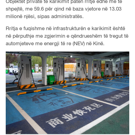
Objektet private të karikimit patën rritje edhe më të
shpejtë, me 59.6 për qind në baza vjetore në 13.03
milionë njësi, sipas administratës.
Rritja e fuqishme në infrastrukturën e karikimit është
në përputhje me zgjerimin e qëndrueshëm të tregut të
automjeteve me energji të re (NEV) në Kinë.