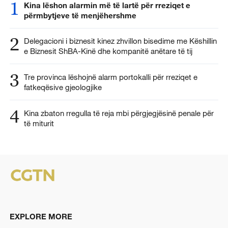
1
Kina lëshon alarmin më të lartë për rreziqet e
përmbytjeve të menjëhershme
2
Delegacioni i biznesit kinez zhvillon bisedime me Këshillin
e Biznesit ShBA-Kinë dhe kompanitë anëtare të tij
3
Tre provinca lëshojnë alarm portokalli për rreziqet e
fatkeqësive gjeologjike
4
Kina zbaton rregulla të reja mbi përgjegjësinë penale për
të miturit
EXPLORE MORE