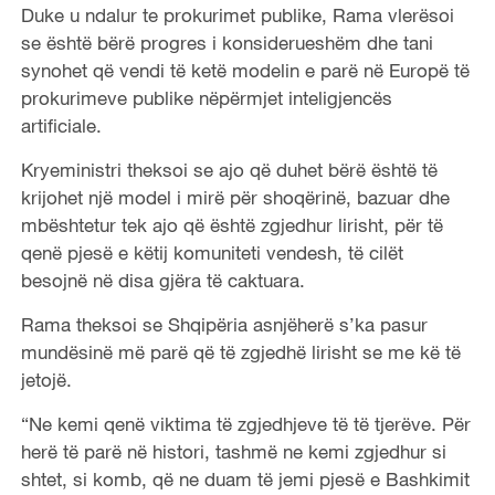
Duke u ndalur te prokurimet publike, Rama vlerësoi
se është bërë progres i konsiderueshëm dhe tani
synohet që vendi të ketë modelin e parë në Europë të
prokurimeve publike nëpërmjet inteligjencës
artificiale.
Kryeministri theksoi se ajo që duhet bërë është të
krijohet një model i mirë për shoqërinë, bazuar dhe
mbështetur tek ajo që është zgjedhur lirisht, për të
qenë pjesë e këtij komuniteti vendesh, të cilët
besojnë në disa gjëra të caktuara.
Rama theksoi se Shqipëria asnjëherë s’ka pasur
mundësinë më parë që të zgjedhë lirisht se me kë të
jetojë.
“Ne kemi qenë viktima të zgjedhjeve të të tjerëve. Për
herë të parë në histori, tashmë ne kemi zgjedhur si
shtet, si komb, që ne duam të jemi pjesë e Bashkimit