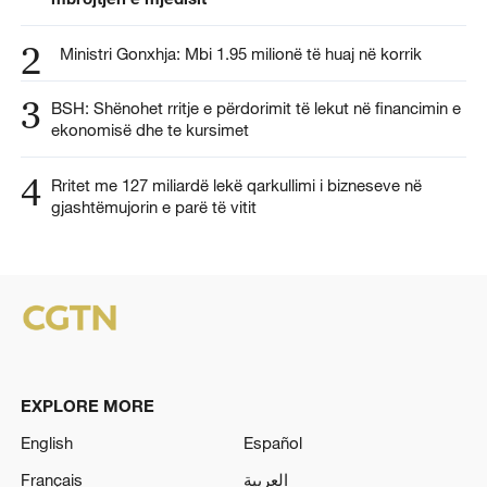
2
Ministri Gonxhja: Mbi 1.95 milionë të huaj në korrik
3
BSH: Shënohet rritje e përdorimit të lekut në financimin e
ekonomisë dhe te kursimet
4
Rritet me 127 miliardë lekë qarkullimi i bizneseve në
gjashtëmujorin e parë të vitit
EXPLORE MORE
English
Español
Français
العربية