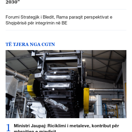
2030”
Forumi Strategjik i Bledit, Rama paraqit perspektivat e
Shqipërisë për integrimin në BE
TË TJERA NGA CGTN
1
Ministri Jaupaj: Riciklimi i metaleve, kontribut për
mbrojtjen e mjedisit