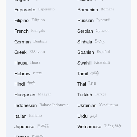
Esperanto
Română
Esperanto
Romanian
Filipino
Русский
Filipino
Russian
Français
Српски
French
Serbian
Deutsch
සිංහල
German
Sinhala
Ελληνικά
Español
Greek
Spanish
Hausa
Kiswahili
Hausa
Swahili
עברית
தமிழ்
Hebrew
Tamil
हिन्दी
ไทย
Hindi
Thai
Magyar
Türkçe
Hungarian
Turkish
Bahasa Indonesia
Українська
Indonesian
Ukrainian
Italiano
اردو
Italian
Urdu
日本語
Tiếng Việt
Japanese
Vietnamese
한국어