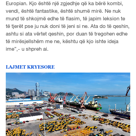
Europian. Kjo është një zgjedhje që ka bërë kombi,
vendi, është fantastike, është shumë mirë. Ne nuk
mund të shkojmë edhe të flasim, të japim leksion te
të tjerët pse ju nuk doni të jeni si ne. Ata do të qeshin,
ashtu si ata vërtet qeshin, por duan të tregohen edhe
të mirësjellshëm me ne, kështu që kjo ishte ideja
ime”,- u shpreh ai.
LAJMET KRYESORE