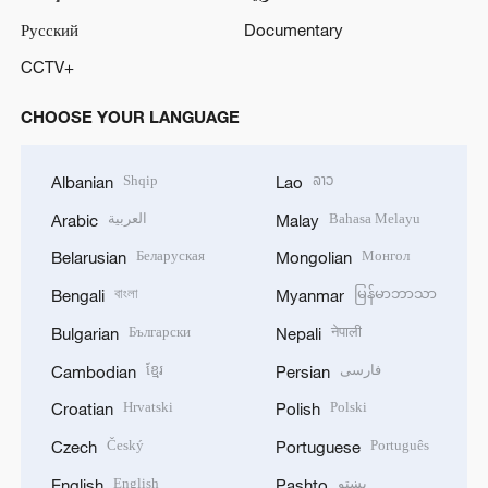
Русский
Documentary
CCTV+
CHOOSE YOUR LANGUAGE
Shqip
ລາວ
Albanian
Lao
العربية
Bahasa Melayu
Arabic
Malay
Беларуская
Монгол
Belarusian
Mongolian
বাংলা
မြန်မာဘာသာ
Bengali
Myanmar
Български
नेपाली
Bulgarian
Nepali
ខ្មែរ
فارسی
Cambodian
Persian
Hrvatski
Polski
Croatian
Polish
Český
Português
Czech
Portuguese
English
پښتو
English
Pashto