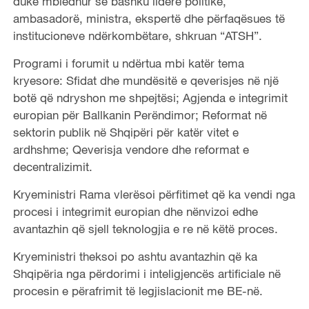
duke mbledhur së bashku liderë politikë,
ambasadorë, ministra, ekspertë dhe përfaqësues të
institucioneve ndërkombëtare, shkruan “ATSH”.
Programi i forumit u ndërtua mbi katër tema
kryesore: Sfidat dhe mundësitë e qeverisjes në një
botë që ndryshon me shpejtësi; Agjenda e integrimit
europian për Ballkanin Perëndimor; Reformat në
sektorin publik në Shqipëri për katër vitet e
ardhshme; Qeverisja vendore dhe reformat e
decentralizimit.
Kryeministri Rama vlerësoi përfitimet që ka vendi nga
procesi i integrimit europian dhe nënvizoi edhe
avantazhin që sjell teknologjia e re në këtë proces.
Kryeministri theksoi po ashtu avantazhin që ka
Shqipëria nga përdorimi i inteligjencës artificiale në
procesin e përafrimit të legjislacionit me BE-në.