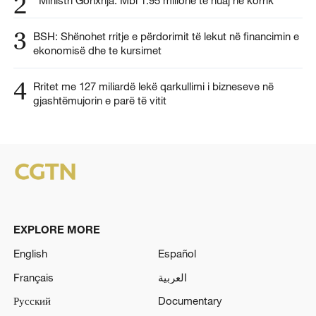
2
Ministri Gonxhja: Mbi 1.95 milionë të huaj në korrik
3
BSH: Shënohet rritje e përdorimit të lekut në financimin e
ekonomisë dhe te kursimet
4
Rritet me 127 miliardë lekë qarkullimi i bizneseve në
gjashtëmujorin e parë të vitit
EXPLORE MORE
English
Español
Français
العربية
Русский
Documentary