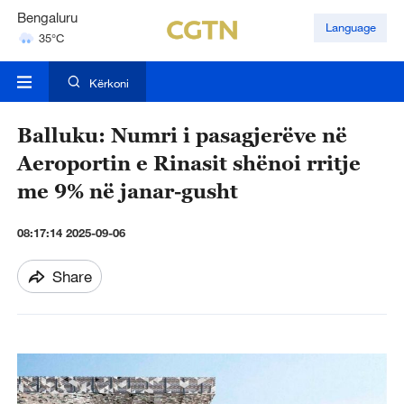
Bengaluru
Language
35°C
Hyderabad
42°C
Kërkoni
Balluku: Numri i pasagjerëve në
Aeroportin e Rinasit shënoi rritje
me 9% në janar-gusht
08:17:14 2025-09-06
Share