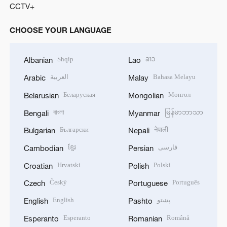
CCTV+
CHOOSE YOUR LANGUAGE
Shqip
ລາວ
Albanian
Lao
العربية
Bahasa Melayu
Arabic
Malay
Беларуская
Монгол
Belarusian
Mongolian
বাংলা
မြန်မာဘာသာ
Bengali
Myanmar
Български
नेपाली
Bulgarian
Nepali
ខ្មែរ
فارسی
Cambodian
Persian
Hrvatski
Polski
Croatian
Polish
Český
Português
Czech
Portuguese
English
پښتو
English
Pashto
Esperanto
Română
Esperanto
Romanian