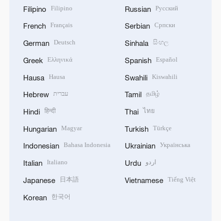
Filipino
Русский
Filipino
Russian
Français
Српски
French
Serbian
Deutsch
සිංහල
German
Sinhala
Ελληνικά
Español
Greek
Spanish
Hausa
Kiswahili
Hausa
Swahili
עברית
தமிழ்
Hebrew
Tamil
हिन्दी
ไทย
Hindi
Thai
Magyar
Türkçe
Hungarian
Turkish
Bahasa Indonesia
Українська
Indonesian
Ukrainian
Italiano
اردو
Italian
Urdu
日本語
Tiếng Việt
Japanese
Vietnamese
한국어
Korean