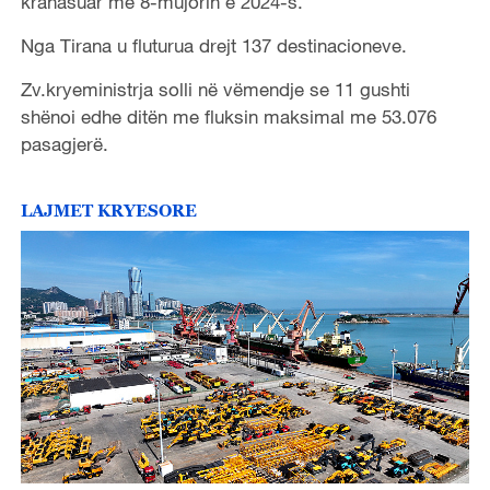
krahasuar me 8-mujorin e 2024-s.
Nga Tirana u fluturua drejt 137 destinacioneve.
Zv.kryeministrja solli në vëmendje se 11 gushti
shënoi edhe ditën me fluksin maksimal me 53.076
pasagjerë.
LAJMET KRYESORE