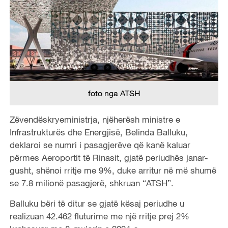
foto nga ATSH
Zëvendëskryeministrja, njëherësh ministre e
Infrastrukturës dhe Energjisë, Belinda Balluku,
deklaroi se numri i pasagjerëve që kanë kaluar
përmes Aeroportit të Rinasit, gjatë periudhës janar-
gusht, shënoi rritje me 9%, duke arritur në më shumë
se 7.8 milionë pasagjerë, shkruan “ATSH”.
Balluku bëri të ditur se gjatë kësaj periudhe u
realizuan 42.462 fluturime me një rritje prej 2%