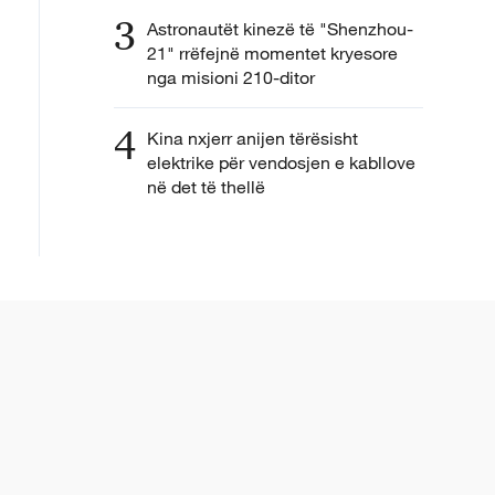
3
Astronautët kinezë të "Shenzhou-
21" rrëfejnë momentet kryesore
nga misioni 210-ditor
4
Kina nxjerr anijen tërësisht
elektrike për vendosjen e kabllove
në det të thellë