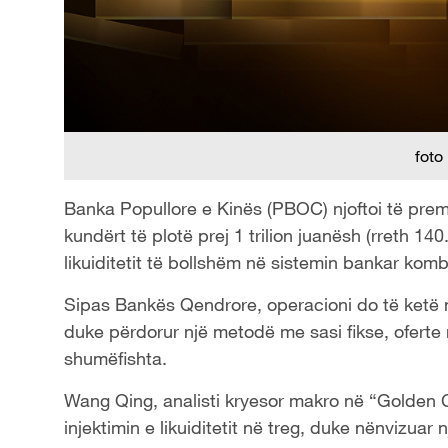
foto
Banka Popullore e Kinës (PBOC) njoftoi të premt
kundërt të plotë prej 1 trilion juanësh (rreth 14
likuiditetit të bollshëm në sistemin bankar kom
Sipas Bankës Qendrore, operacioni do të ketë nj
duke përdorur një metodë me sasi fikse, oferte
shumëfishta.
Wang Qing, analisti kryesor makro në “Golden C
injektimin e likuiditetit në treg, duke nënvizu