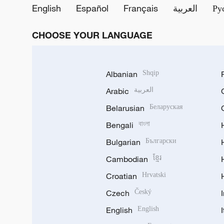
English
Español
Français
العربية
Ру
CHOOSE YOUR LANGUAGE
Albanian
Shqip
Arabic
العربية
Belarusian
Беларуская
Bengali
বাংলা
Bulgarian
Български
Cambodian
ខ្មែរ
Croatian
Hrvatski
Czech
Český
English
English