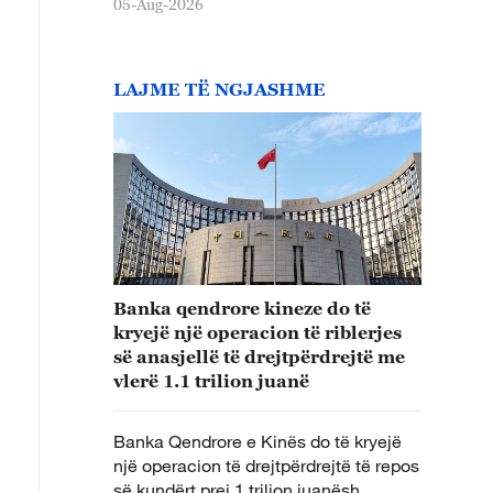
05-Aug-2026
LAJME TË NGJASHME
Banka qendrore kineze do të
kryejë një operacion të riblerjes
së anasjellë të drejtpërdrejtë me
vlerë 1.1 trilion juanë
Banka Qendrore e Kinës do të kryejë
një operacion të drejtpërdrejtë të repos
së kundërt prej 1 trilion juanësh