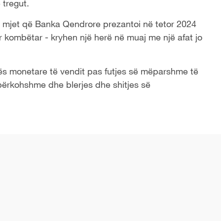
 tregut.
jë mjet që Banka Qendrore prezantoi në tetor 2024
r kombëtar - kryhen një herë në muaj me një afat jo
kës monetare të vendit pas futjes së mëparshme të
përkohshme dhe blerjes dhe shitjes së