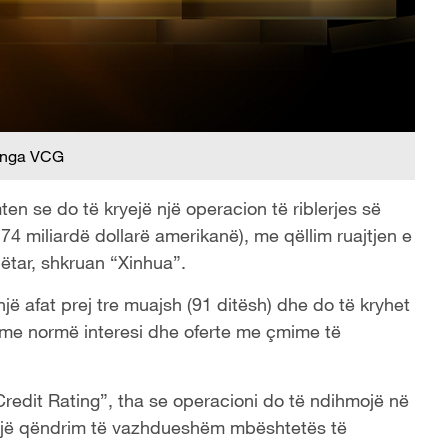
 nga VCG
en se do të kryejë një operacion të riblerjes së
0.74 miliardë dollarë amerikanë), me qëllim ruajtjen e
bëtar, shkruan “Xinhua”.
ë afat prej tre muajsh (91 ditësh) dhe do të kryhet
 me normë interesi dhe oferte me çmime të
redit Rating”, tha se operacioni do të ndihmojë në
ar një qëndrim të vazhdueshëm mbështetës të