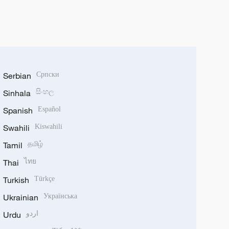
Serbian
Српски
Sinhala
සිංහල
Spanish
Español
Swahili
Kiswahili
Tamil
தமிழ்
Thai
ไทย
Turkish
Türkçe
Ukrainian
Українська
Urdu
اردو