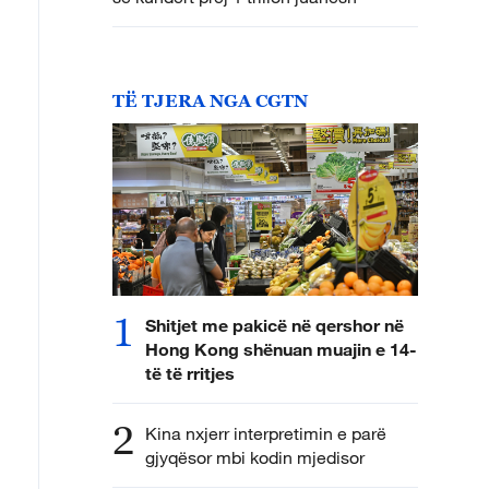
TË TJERA NGA CGTN
1
Shitjet me pakicë në qershor në
Hong Kong shënuan muajin e 14-
të të rritjes
2
Kina nxjerr interpretimin e parë
gjyqësor mbi kodin mjedisor