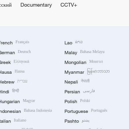
сский
Documentary
CCTV+
French
Français
Lao
ລາວ
German
Deutsch
Malay
Bahasa Melayu
Greek
Ελληνικά
Mongolian
Монгол
Hausa
Hausa
Myanmar
မြန်မာဘာသာ
Hebrew
עברית
Nepali
नेपाली
Hindi
हिन्दी
Persian
فارسی
Hungarian
Magyar
Polish
Polski
Indonesian
Bahasa Indonesia
Portuguese
Português
Italian
Italiano
Pashto
پښتو