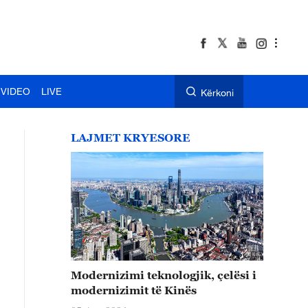
VIDEO
LIVE
Kërkoni
LAJMET KRYESORE
Modernizimi teknologjik, çelësi i
modernizimit të Kinës