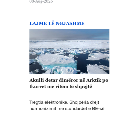
08-Aug-2026
LAJME TË NGJASHME
Akulli detar dimëror në Arktik po
tkurret me ritëm të shpejtë
Tregtia elektronike, Shqipëria drejt
harmonizimit me standardet e BE-së