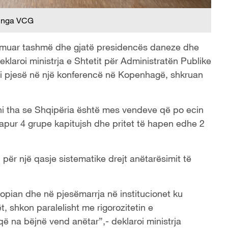
 nga VCG
onfirmuar tashmë dhe gjatë presidencës daneze dhe
laroi ministrja e Shtetit për Administratën Publike
ri pjesë në një konferencë në Kopenhagë, shkruan
deni tha se Shqipëria është mes vendeve që po ecin
 hapur 4 grupe kapitujsh dhe pritet të hapen edhe 2
n për një qasje sistematike drejt anëtarësimit të
opian dhe në pjesëmarrja në institucionet ku
t, shkon paralelisht me rigorozitetin e
na bëjnë vend anëtar”,- deklaroi ministrja