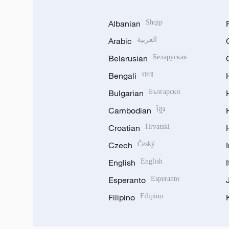
Albanian
Shqip
Arabic
العربية
Belarusian
Беларуская
Bengali
বাংলা
Bulgarian
Български
Cambodian
ខ្មែរ
Croatian
Hrvatski
Czech
Český
English
English
Esperanto
Esperanto
Filipino
Filipino