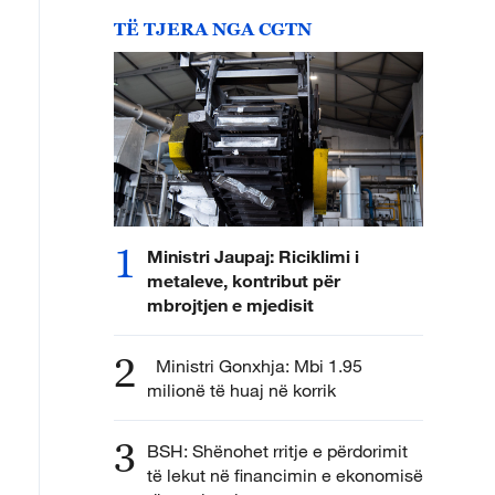
TË TJERA NGA CGTN
1
Ministri Jaupaj: Riciklimi i
metaleve, kontribut për
mbrojtjen e mjedisit
2
Ministri Gonxhja: Mbi 1.95
milionë të huaj në korrik
3
BSH: Shënohet rritje e përdorimit
të lekut në financimin e ekonomisë