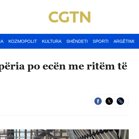
IA
KOZMOPOLIT
KULTURA
SHËNDETI
SPORTI
ARGËTIMI
përia po ecën me ritëm të