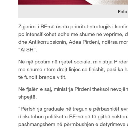
Foto
Zgjerimi i BE-së është prioritet strategjik i k
po intensifikohet edhe më shumë në veprime, dek
dhe Antikorrupsionin, Adea Pirdeni, ndërsa mo
“ATSH”.
Në një postim në rrjetet sociale, ministrja Pir
me shumë ritëm drejt linjës së finishit, pasi ka
të fundit brenda vitit.
Në fjalën e saj, ministrja Pirdeni theksoi nevojë
shpejtë.
“Përfshirja graduale në tregun e përbashkët evr
diskutohen politikat e BE-së në të gjithë sektorë
pashmangshëm në përmbushjen e detyrimeve që 