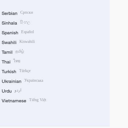
Serbian
Српски
Sinhala
සිංහල
Spanish
Español
Swahili
Kiswahili
Tamil
தமிழ்
Thai
ไทย
Turkish
Türkçe
Ukrainian
Українська
Urdu
اردو
Vietnamese
Tiếng Việt