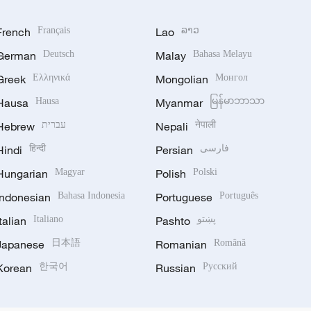
French
Français
Lao
ລາວ
German
Deutsch
Malay
Bahasa Melayu
Greek
Ελληνικά
Mongolian
Монгол
Hausa
Hausa
Myanmar
မြန်မာဘာသာ
Hebrew
עברית
Nepali
नेपाली
Hindi
हिन्दी
Persian
فارسی
Hungarian
Magyar
Polish
Polski
Indonesian
Bahasa Indonesia
Portuguese
Português
Italian
Italiano
Pashto
پښتو
Japanese
日本語
Romanian
Română
Korean
한국어
Russian
Русский