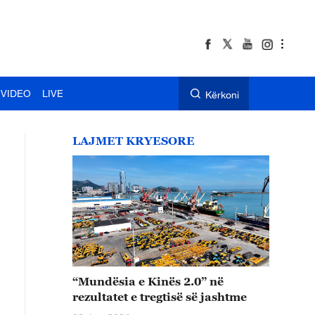
VIDEO
LIVE
Kërkoni
LAJMET KRYESORE
“Mundësia e Kinës 2.0” në
rezultatet e tregtisë së jashtme