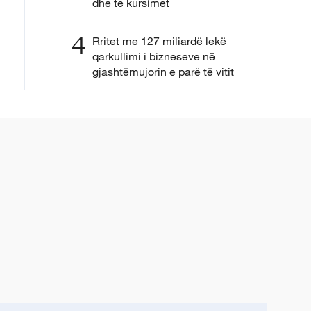
dhe te kursimet
4
Rritet me 127 miliardë lekë
qarkullimi i bizneseve në
gjashtëmujorin e parë të vitit