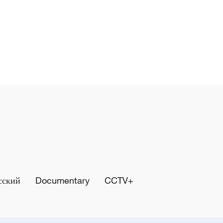
сский
Documentary
CCTV+