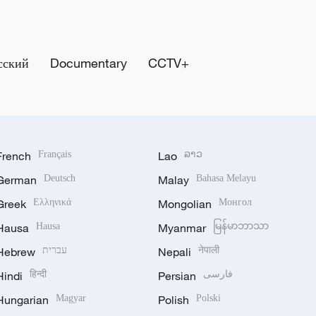
сский
Documentary
CCTV+
French
Français
Lao
ລາວ
German
Deutsch
Malay
Bahasa Melayu
Greek
Ελληνικά
Mongolian
Монгол
Hausa
Hausa
Myanmar
မြန်မာဘာသာ
Hebrew
עברית
Nepali
नेपाली
Hindi
हिन्दी
Persian
فارسی
Hungarian
Magyar
Polish
Polski