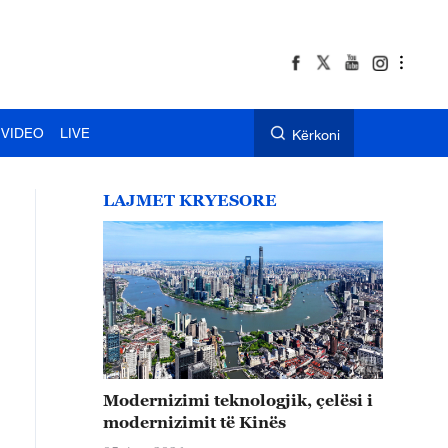
VIDEO
LIVE
Kërkoni
LAJMET KRYESORE
Modernizimi teknologjik, çelësi i
modernizimit të Kinës