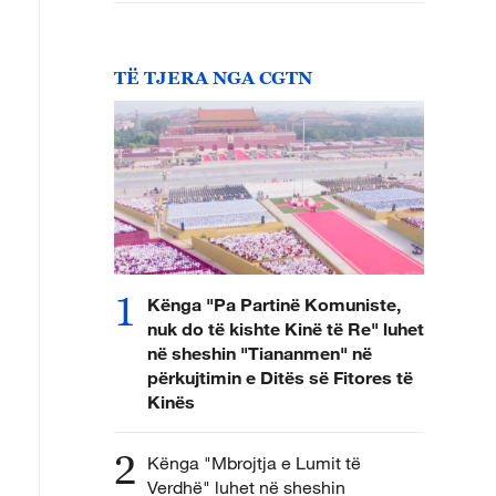
TË TJERA NGA CGTN
1
Kënga "Pa Partinë Komuniste,
nuk do të kishte Kinë të Re" luhet
në sheshin "Tiananmen" në
përkujtimin e Ditës së Fitores të
Kinës
2
Kënga "Mbrojtja e Lumit të
Verdhë" luhet në sheshin