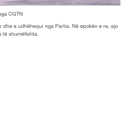
 nga CGTN
r dhe e udhëhequr nga Partia. Në epokën e re, ajo
a të shumëfishta.