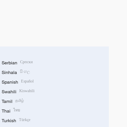
Serbian
Српски
Sinhala
සිංහල
Spanish
Español
Swahili
Kiswahili
Tamil
தமிழ்
Thai
ไทย
Turkish
Türkçe