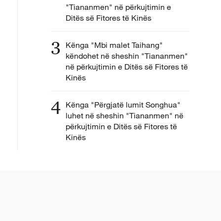
"Tiananmen" në përkujtimin e
Ditës së Fitores të Kinës
3
Kënga "Mbi malet Taihang"
këndohet në sheshin "Tiananmen"
në përkujtimin e Ditës së Fitores të
Kinës
4
Kënga "Përgjatë lumit Songhua"
luhet në sheshin "Tiananmen" në
përkujtimin e Ditës së Fitores të
Kinës