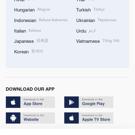
Magyar
Türkçe
Hungarian
Turkish
Bahasa Indonesia
Українська
Indonesian
Ukrainian
Italiano
اردو
Italian
Urdu
日本語
Tiếng Việt
Japanese
Vietnamese
한국어
Korean
DOWNLOAD OUR APP
Copyright © 2024 CGTN.