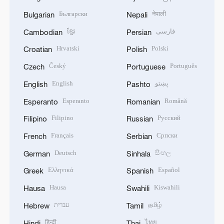
Български
नेपाली
Bulgarian
Nepali
ខ្មែរ
فارسی
Cambodian
Persian
Hrvatski
Polski
Croatian
Polish
Český
Português
Czech
Portuguese
English
پښتو
English
Pashto
Esperanto
Română
Esperanto
Romanian
Filipino
Русский
Filipino
Russian
Français
Српски
French
Serbian
Deutsch
සිංහල
German
Sinhala
Ελληνικά
Español
Greek
Spanish
Hausa
Kiswahili
Hausa
Swahili
עברית
தமிழ்
Hebrew
Tamil
हिन्दी
ไทย
Hindi
Thai