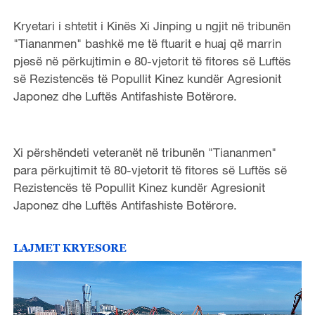
l
Kryetari i shtetit i Kinës Xi Jinping u ngjit në tribunën
a
"Tiananmen" bashkë me të ftuarit e huaj që marrin
pjesë në përkujtimin e 80-vjetorit të fitores së Luftës
y
së Rezistencës të Popullit Kinez kundër Agresionit
V
Japonez dhe Luftës Antifashiste Botërore.
i
Xi përshëndeti veteranët në tribunën "Tiananmen"
d
para përkujtimit të 80-vjetorit të fitores së Luftës së
Rezistencës të Popullit Kinez kundër Agresionit
e
Japonez dhe Luftës Antifashiste Botërore.
o
LAJMET KRYESORE