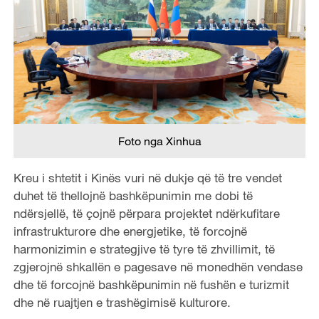
Foto nga Xinhua
Kreu i shtetit i Kinës vuri në dukje që të tre vendet
duhet të thellojnë bashkëpunimin me dobi të
ndërsjellë, të çojnë përpara projektet ndërkufitare
infrastrukturore dhe energjetike, të forcojnë
harmonizimin e strategjive të tyre të zhvillimit, të
zgjerojnë shkallën e pagesave në monedhën vendase
dhe të forcojnë bashkëpunimin në fushën e turizmit
dhe në ruajtjen e trashëgimisë kulturore.