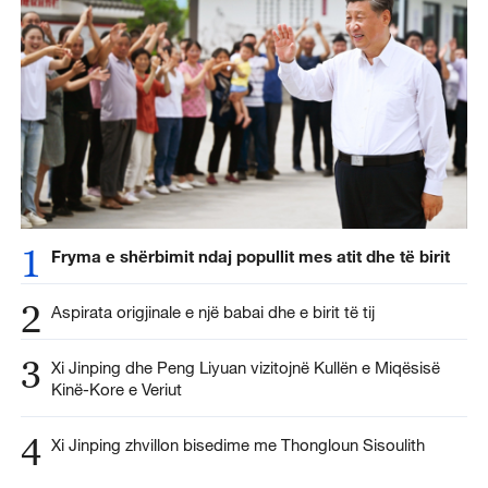
1
Fryma e shërbimit ndaj popullit mes atit dhe të birit
2
Aspirata origjinale e një babai dhe e birit të tij
3
Xi Jinping dhe Peng Liyuan vizitojnë Kullën e Miqësisë
Kinë-Kore e Veriut
4
Xi Jinping zhvillon bisedime me Thongloun Sisoulith