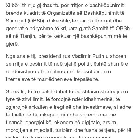
Xi bëri thirrje gjithashtu për rritjen e bashkëpunimit
brenda kuadrit të Organizatës së Bashkëpunimit të
Shangait (OBSh), duke shfrytëzuar platformat dhe
qendrat e ndryshme të krijuara gjatë Samitit të OBSh-
së në Tianjin, për të kërkuar një bashkëpunim më të
gjerë.
Nga ana e tij, presidenti rus Vladimir Putin u shpreh
se rritja e besimit të ndërsjellë politik është shumë e
rëndësishme dhe ndihmon në konsolidimin e
themeleve të marrëdhënieve trepalëshe.
Sipas tij, të tre palët duhet të përshtasin strategjitë e
tyre të zhvillimit, të forcojnë ndërlidhshmërinë, të
zgjerojnë shkallën e tregtisë dhe investimeve, si edhe
të thellojnë bashkëpunimin dhe shkëmbimet në
financë, energjetikë, ekonominë digjitale, arsim,
mbrojtjen e mjedisit, turizëm dhe fusha të tjera, për të
nxitur zhvillimin ekonomik, për të promovuar