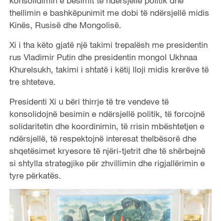
konsolidimin e besimit të ndërsjellë politik dhe
thellimin e bashkëpunimit me dobi të ndërsjellë midis
Kinës, Rusisë dhe Mongolisë.
Xi i tha këto gjatë një takimi trepalësh me presidentin
rus Vladimir Putin dhe presidentin mongol Ukhnaa
Khurelsukh, takimi i shtatë i këtij lloji midis krerëve të
tre shteteve.
Presidenti Xi u bëri thirrje të tre vendeve të
konsolidojnë besimin e ndërsjellë politik, të forcojnë
solidaritetin dhe koordinimin, të rrisin mbështetjen e
ndërsjellë, të respektojnë interesat thelbësorë dhe
shqetësimet kryesore të njëri-tjetrit dhe të shërbejnë
si shtylla strategjike për zhvillimin dhe rigjallërimin e
tyre përkatës.