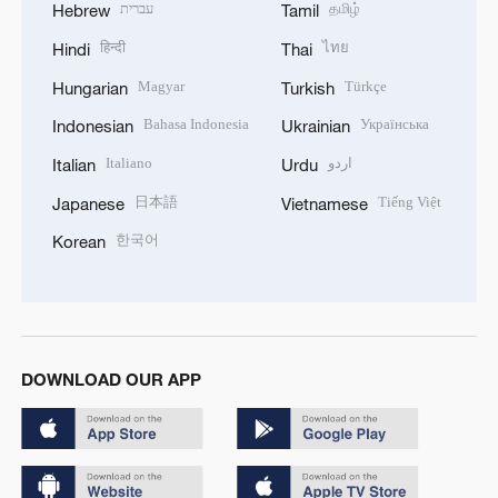
עברית
தமிழ்
Hebrew
Tamil
हिन्दी
ไทย
Hindi
Thai
Magyar
Türkçe
Hungarian
Turkish
Bahasa Indonesia
Українська
Indonesian
Ukrainian
Italiano
اردو
Italian
Urdu
日本語
Tiếng Việt
Japanese
Vietnamese
한국어
Korean
DOWNLOAD OUR APP