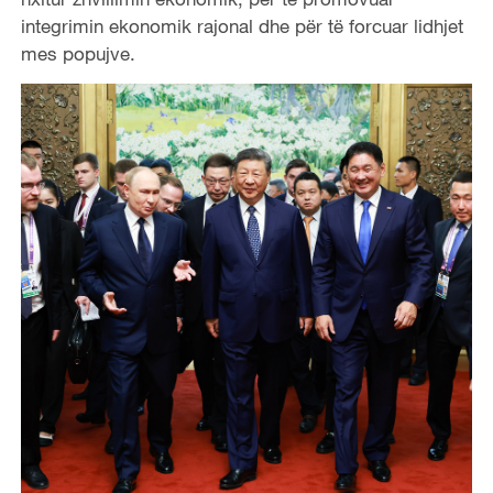
integrimin ekonomik rajonal dhe për të forcuar lidhjet
mes popujve.