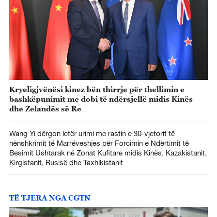
Kryeligjvënësi kinez bën thirrje për thellimin e
bashkëpunimit me dobi të ndërsjellë midis Kinës
dhe Zelandës së Re
Wang Yi dërgon letër urimi me rastin e 30-vjetorit të
nënshkrimit të Marrëveshjes për Forcimin e Ndërtimit të
Besimit Ushtarak në Zonat Kufitare midis Kinës, Kazakistanit,
Kirgistanit, Rusisë dhe Taxhikistanit
TË TJERA NGA CGTN