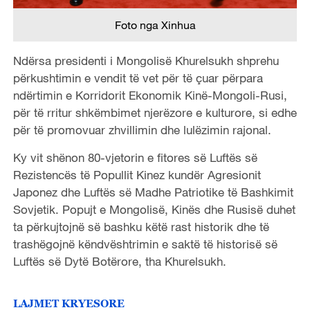
Foto nga Xinhua
Ndërsa presidenti i Mongolisë Khurelsukh shprehu
përkushtimin e vendit të vet për të çuar përpara
ndërtimin e Korridorit Ekonomik Kinë-Mongoli-Rusi,
për të rritur shkëmbimet njerëzore e kulturore, si edhe
për të promovuar zhvillimin dhe lulëzimin rajonal.
Ky vit shënon 80-vjetorin e fitores së Luftës së
Rezistencës të Popullit Kinez kundër Agresionit
Japonez dhe Luftës së Madhe Patriotike të Bashkimit
Sovjetik. Popujt e Mongolisë, Kinës dhe Rusisë duhet
ta përkujtojnë së bashku këtë rast historik dhe të
trashëgojnë këndvështrimin e saktë të historisë së
Luftës së Dytë Botërore, tha Khurelsukh.
LAJMET KRYESORE