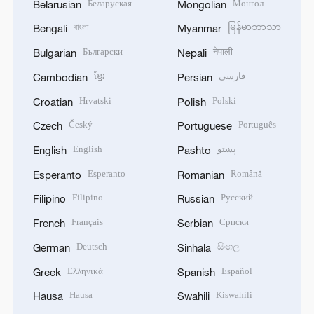
Беларуская
Монгол
Belarusian
Mongolian
বাংলা
မြန်မာဘာသာ
Bengali
Myanmar
Български
नेपाली
Bulgarian
Nepali
ខ្មែរ
فارسی
Cambodian
Persian
Hrvatski
Polski
Croatian
Polish
Český
Português
Czech
Portuguese
English
پښتو
English
Pashto
Esperanto
Română
Esperanto
Romanian
Filipino
Русский
Filipino
Russian
Français
Српски
French
Serbian
Deutsch
සිංහල
German
Sinhala
Ελληνικά
Español
Greek
Spanish
Hausa
Kiswahili
Hausa
Swahili