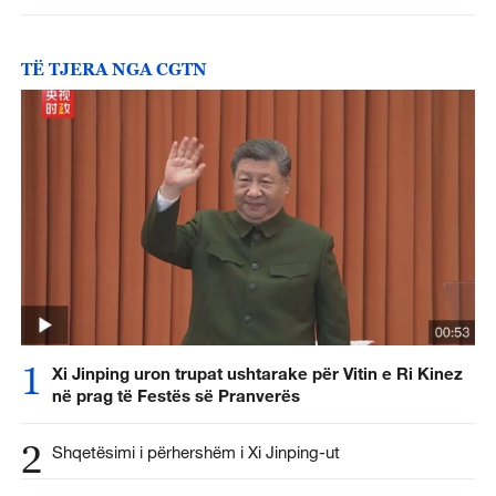
TË TJERA NGA CGTN
1
Xi Jinping uron trupat ushtarake për Vitin e Ri Kinez
në prag të Festës së Pranverës
2
Shqetësimi i përhershëm i Xi Jinping-ut