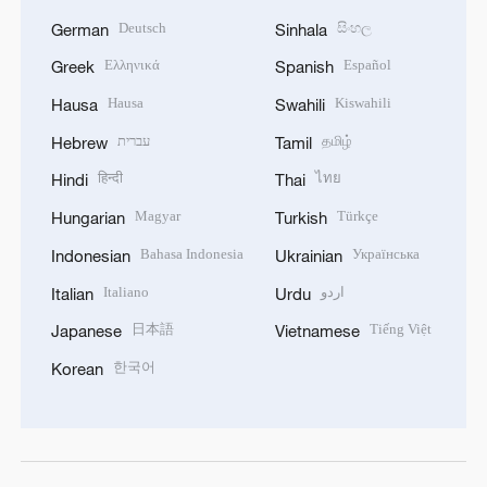
Deutsch
සිංහල
German
Sinhala
Ελληνικά
Español
Greek
Spanish
Hausa
Kiswahili
Hausa
Swahili
עברית
தமிழ்
Hebrew
Tamil
हिन्दी
ไทย
Hindi
Thai
Magyar
Türkçe
Hungarian
Turkish
Bahasa Indonesia
Українська
Indonesian
Ukrainian
Italiano
اردو
Italian
Urdu
日本語
Tiếng Việt
Japanese
Vietnamese
한국어
Korean