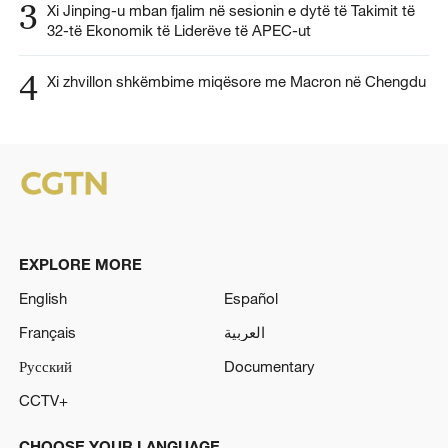
3
Xi Jinping-u mban fjalim në sesionin e dytë të Takimit të
32-të Ekonomik të Liderëve të APEC-ut
4
Xi zhvillon shkëmbime miqësore me Macron në Chengdu
EXPLORE MORE
English
Español
Français
العربية
Русский
Documentary
CCTV+
CHOOSE YOUR LANGUAGE