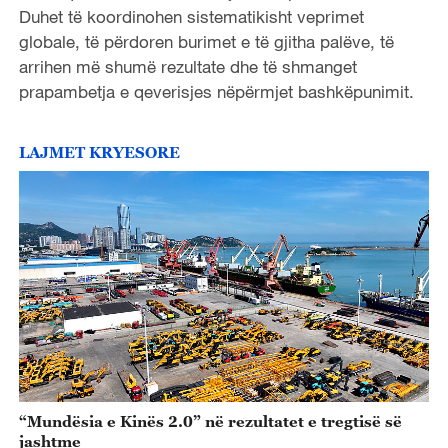
Duhet të koordinohen sistematikisht veprimet
globale, të përdoren burimet e të gjitha palëve, të
arrihen më shumë rezultate dhe të shmanget
prapambetja e qeverisjes nëpërmjet bashkëpunimit.
LAJMET KRYESORE
“Mundësia e Kinës 2.0” në rezultatet e tregtisë së
jashtme