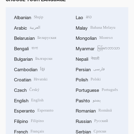
Shqip
ລາວ
Albanian
Lao
العربية
Bahasa Melayu
Arabic
Malay
Беларуская
Монгол
Belarusian
Mongolian
বাংলা
မြန်မာဘာသာ
Bengali
Myanmar
Български
नेपाली
Bulgarian
Nepali
ខ្មែរ
فارسی
Cambodian
Persian
Hrvatski
Polski
Croatian
Polish
Český
Português
Czech
Portuguese
English
پښتو
English
Pashto
Esperanto
Română
Esperanto
Romanian
Filipino
Русский
Filipino
Russian
Français
Српски
French
Serbian