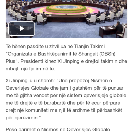
P
Të hënën pasdite u zhvillua në Tianjin Takimi
l
"Organizata e Bashkëpunimit të Shangait (OBSh)
a
Plus". Presidenti kinez Xi Jinping e drejtoi takimin dhe
mbajti një fjalim në të.
y
Xi Jinping-u u shpreh: "Unë propozoj Nismën e
V
Qeverisjes Globale dhe jam i gatshëm për të punuar
me të gjitha vendet për një sistem qeverisjeje globale
i
më të drejtë e të barabartë dhe për të ecur përpara
drejt një komuniteti me një të ardhme të përbashkët
d
për njerëzimin."
e
Pesë parimet e Nismës së Qeverisjes Globale