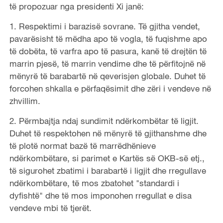
të propozuar nga presidenti Xi janë:
o
1. Respektimi i barazisë sovrane. Të gjitha vendet,
pavarësisht të mëdha apo të vogla, të fuqishme apo
të dobëta, të varfra apo të pasura, kanë të drejtën të
marrin pjesë, të marrin vendime dhe të përfitojnë në
mënyrë të barabartë në qeverisjen globale. Duhet të
forcohen shkalla e përfaqësimit dhe zëri i vendeve në
zhvillim.
2. Përmbajtja ndaj sundimit ndërkombëtar të ligjit.
Duhet të respektohen në mënyrë të gjithanshme dhe
të plotë normat bazë të marrëdhënieve
ndërkombëtare, si parimet e Kartës së OKB-së etj.,
të sigurohet zbatimi i barabartë i ligjit dhe rregullave
ndërkombëtare, të mos zbatohet "standardi i
dyfishtë" dhe të mos imponohen rregullat e disa
vendeve mbi të tjerët.