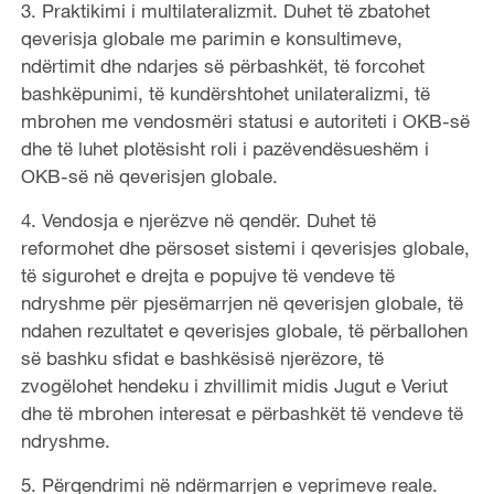
3. Praktikimi i multilateralizmit. Duhet të zbatohet
qeverisja globale me parimin e konsultimeve,
ndërtimit dhe ndarjes së përbashkët, të forcohet
bashkëpunimi, të kundërshtohet unilateralizmi, të
mbrohen me vendosmëri statusi e autoriteti i OKB-së
dhe të luhet plotësisht roli i pazëvendësueshëm i
OKB-së në qeverisjen globale.
4. Vendosja e njerëzve në qendër. Duhet të
reformohet dhe përsoset sistemi i qeverisjes globale,
të sigurohet e drejta e popujve të vendeve të
ndryshme për pjesëmarrjen në qeverisjen globale, të
ndahen rezultatet e qeverisjes globale, të përballohen
së bashku sfidat e bashkësisë njerëzore, të
zvogëlohet hendeku i zhvillimit midis Jugut e Veriut
dhe të mbrohen interesat e përbashkët të vendeve të
ndryshme.
5. Përqendrimi në ndërmarrjen e veprimeve reale.