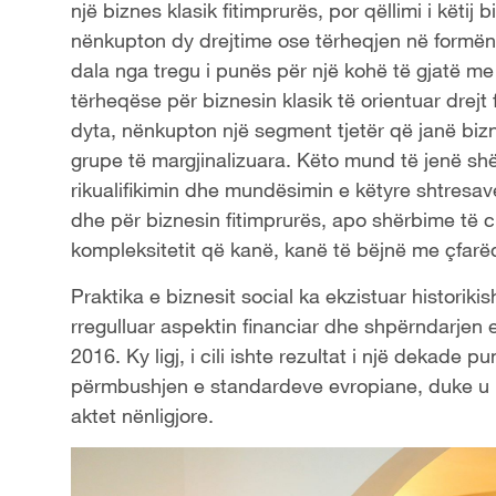
një biznes klasik fitimprurës, por qëllimi i këtij
nënkupton dy drejtime ose tërheqjen në formën 
dala nga tregu i punës për një kohë të gjatë me k
tërheqëse për biznesin klasik të orientuar drejt 
dyta, nënkupton një segment tjetër që janë bizn
grupe të margjinalizuara. Këto mund të jenë s
rikualifikimin dhe mundësimin e këtyre shtresav
dhe për biznesin fitimprurës, apo shërbime të ci
kompleksitetit që kanë, kanë të bëjnë me çfarëd
Praktika e biznesit social ka ekzistuar historikis
rregulluar aspektin financiar dhe shpërndarjen e 
2016. Ky ligj, i cili ishte rezultat i një dekade
përmbushjen e standardeve evropiane, duke u b
aktet nënligjore.