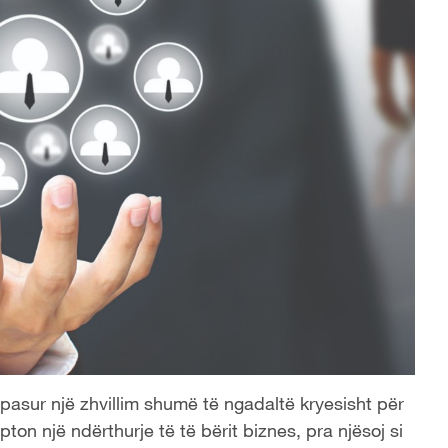
 pasur një zhvillim shumë të ngadaltë kryesisht për
ton një ndërthurje të të bërit biznes, pra njësoj si