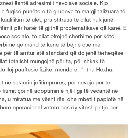
 biznesi është adresimi i nevojave sociale. Kjo
e fuqisë punëtore të grupeve të margjinalizuara të
ualifikim të ulët, pra shtresa të cilat nuk janë
fitimit për hatër të gjithë problematikave që kanë. E
ese sociale, të cilat ofrojnë shërbime për këto
hërbime që mund të kenë të bëjnë ose me
e për të arritur atë standard që do jenë tërheqëse
lat totalisht mungojnë për ta, për shkak të
o lloj paaftësie fizike, mendore. “- tha Hoxha.
ht në sektorin jofitimprurës, por nevoja për të
fitimit çoi në adoptimin e një ligji të veçantë në
 pune, u miratua me vështirësi dhe mbeti i paplotë në
ërë operacional vetëm pas dy vitesh pritje për