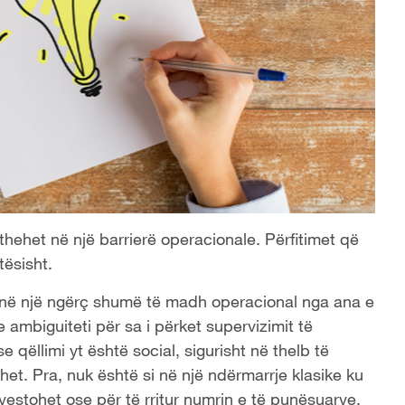
kthehet në një barrierë operacionale. Përfitimet që
tësisht.
t në një ngërç shumë të madh operacional nga ana e
ambiguiteti për sa i përket supervizimit të
 qëllimi yt është social, sigurisht në thelb të
ahet. Pra, nuk është si në një ndërmarrje klasike ku
vestohet ose për të rritur numrin e të punësuarve,