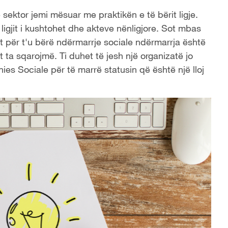
sektor jemi mësuar me praktikën e të bërit ligje.
igjit i kushtohet dhe akteve nënligjore. Sot mbas
lit për t'u bërë ndërmarrje sociale ndërmarrja është
het ta sqarojmë. Ti duhet të jesh një organizatë jo
ies Sociale për të marrë statusin që është një lloj