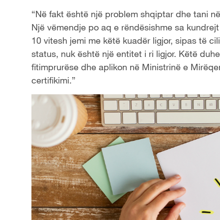
“Në fakt është një problem shqiptar dhe tani në 
Një vëmendje po aq e rëndësishme sa kundrejt l
10 vitesh jemi me këtë kuadër ligjor, sipas të ci
status, nuk është një entitet i ri ligjor. Këtë du
fitimprurëse dhe aplikon në Ministrinë e Mirëqen
certifikimi.”