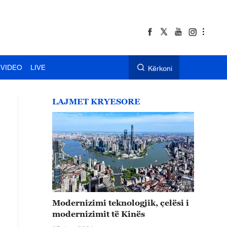
VIDEO
LIVE
Kërkoni
LAJMET KRYESORE
Modernizimi teknologjik, çelësi i
modernizimit të Kinës