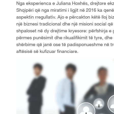
Nga eksperienca e Juliana Hoxhës, drejtore ekzek
Shqipëri që nga miratimi i ligjit në 2016 ka qen
aspektin rregullativ. Ajo e përcakton këtë lloj 
një biznesi tradicional dhe një misioni social q
shpaloset në dy drejtime kryesore: përfshirja e
përmes punësimit dhe rikualifikimit të tyre, dh
shërbime që janë ose të padisponueshme në tre
aftësisë së kufizuar financiare.