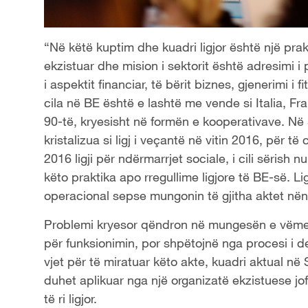
“Në këtë kuptim dhe kuadri ligjor është një prakt
ekzistuar dhe mision i sektorit është adresimi i
i aspektit financiar, të bërit biznes, gjenerimi i fi
cila në BE është e lashtë me vende si Italia, F
90-të, kryesisht në formën e kooperativave. Në S
kristalizua si ligj i veçantë në vitin 2016, për t
2016 ligji për ndërmarrjet sociale, i cili sërish n
këto praktika apo rregullime ligjore të BE-së. Li
operacional sepse mungonin të gjitha aktet nënl
Problemi kryesor qëndron në mungesën e vëmendj
për funksionimin, por shpëtojnë nga procesi i d
vjet për të miratuar këto akte, kuadri aktual në 
duhet aplikuar nga një organizatë ekzistuese jof
të ri ligjor.