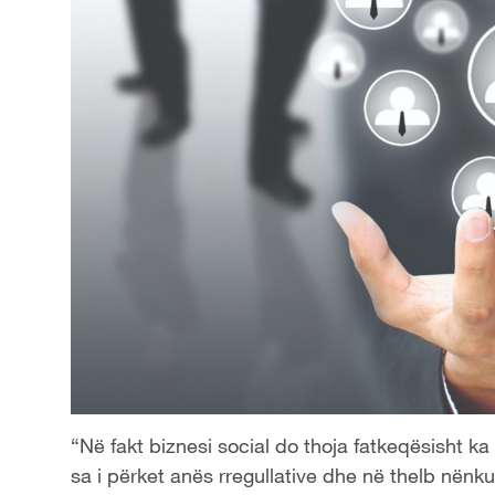
“Në fakt biznesi social do thoja fatkeqësisht ka
sa i përket anës rregullative dhe në thelb nënkup