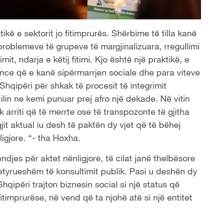
ikë e sektorit jo fitimprurës. Shërbime të tilla kanë
 problemeve të grupeve të margjinalizuara, rregullimi
timit, ndarja e këtij fitimi. Kjo është një praktikë, e
rance që e kanë sipërmarrjen sociale dhe para viteve
hqipëri për shkak të procesit të integrimit
ë cilin ne kemi punuar prej afro një dekade. Në vitin
uk arriti që të merrte ose të transpozonte të gjitha
gjit aktual iu desh të paktën dy vjet që të bëhej
igjore. “- tha Hoxha.
es për aktet nënligjore, të cilat janë thelbësore
etyrueshëm të konsultimit publik. Pasi u deshën dy
Shqipëri trajton biznesin social si një status që
itimprurëse, në vend që ta njohë atë si një entitet