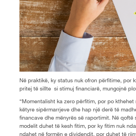
Në praktikë, ky status nuk ofron përfitime, por 
pritej të sillte si stimuj financiarë, mungojnë plo
“Momentalisht ka zero përfitim, por po kthehe
këtyre sipërmarrjeve dhe hap një derë të madhe 
financave dhe mënyrës së raportimit. Në qoftë se
modelit duhet të kesh fitim, por ky fitim nuk nd
ndahet në formën e dividendit, por duhet të riin