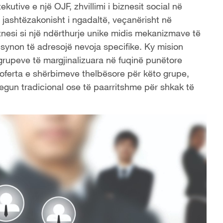
utive e një OJF, zhvillimi i biznesit social në
ë jashtëzakonisht i ngadaltë, veçanërisht në
biznesi si një ndërthurje unike midis mekanizmave të
ë synon të adresojë nevoja specifike. Ky mision
 grupeve të margjinalizuara në fuqinë punëtore
e oferta e shërbimeve thelbësore për këto grupe,
gun tradicional ose të paarritshme për shkak të