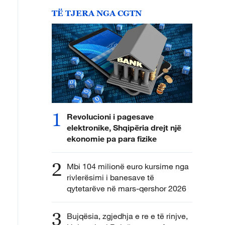
TË TJERA NGA CGTN
1
Revolucioni i pagesave
elektronike, Shqipëria drejt një
ekonomie pa para fizike
2
Mbi 104 milionë euro kursime nga
rivlerësimi i banesave të
qytetarëve në mars-qershor 2026
3
Bujqësia, zgjedhja e re e të rinjve,