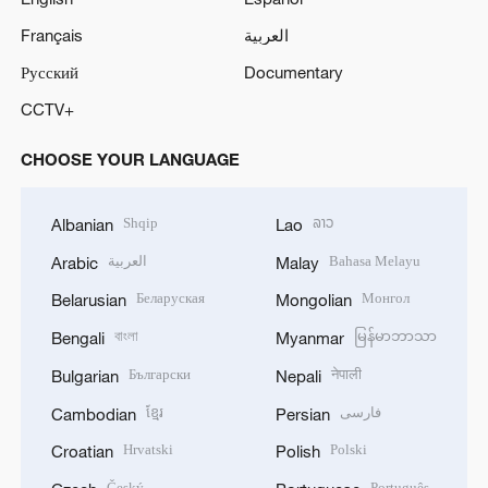
Français
العربية
Русский
Documentary
CCTV+
CHOOSE YOUR LANGUAGE
Shqip
ລາວ
Albanian
Lao
العربية
Bahasa Melayu
Arabic
Malay
Беларуская
Монгол
Belarusian
Mongolian
বাংলা
မြန်မာဘာသာ
Bengali
Myanmar
Български
नेपाली
Bulgarian
Nepali
ខ្មែរ
فارسی
Cambodian
Persian
Hrvatski
Polski
Croatian
Polish
Český
Português