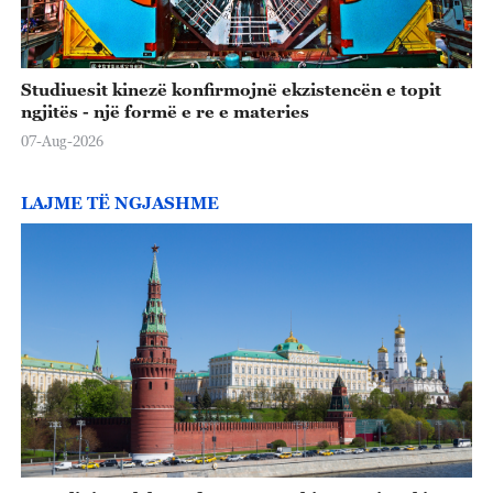
Studiuesit kinezë konfirmojnë ekzistencën e topit
ngjitës - një formë e re e materies
07-Aug-2026
LAJME TË NGJASHME