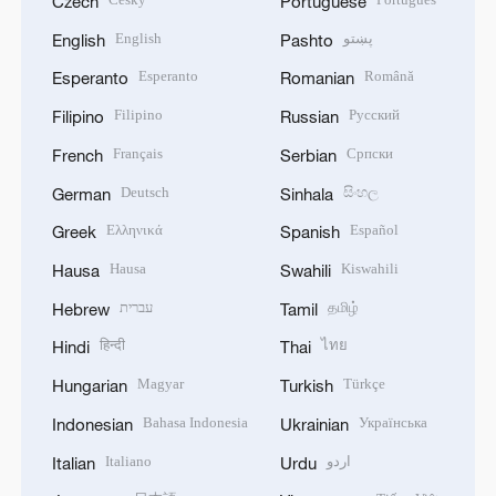
Czech
Portuguese
English
پښتو
English
Pashto
Esperanto
Română
Esperanto
Romanian
Filipino
Русский
Filipino
Russian
Français
Српски
French
Serbian
Deutsch
සිංහල
German
Sinhala
Ελληνικά
Español
Greek
Spanish
Hausa
Kiswahili
Hausa
Swahili
עברית
தமிழ்
Hebrew
Tamil
हिन्दी
ไทย
Hindi
Thai
Magyar
Türkçe
Hungarian
Turkish
Bahasa Indonesia
Українська
Indonesian
Ukrainian
Italiano
اردو
Italian
Urdu