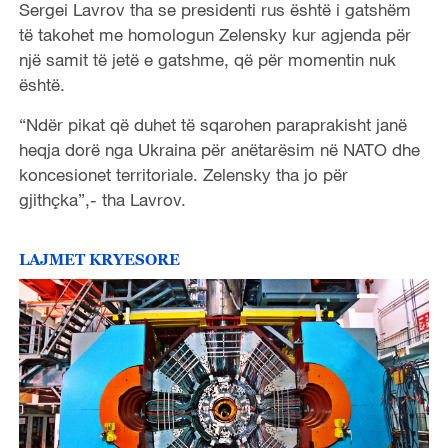
Sergei Lavrov tha se presidenti rus është i gatshëm
të takohet me homologun Zelensky kur agjenda për
një samit të jetë e gatshme, që për momentin nuk
është.
“Ndër pikat që duhet të sqarohen paraprakisht janë
heqja dorë nga Ukraina për anëtarësim në NATO dhe
koncesionet territoriale. Zelensky tha jo për
gjithçka”,- tha Lavrov.
LAJMET KRYESORE