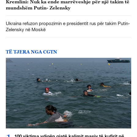
Kremlini: Nuk ka ende marrëveshje për një takim të
mundshëm Putin- Zelensky
Ukraina refuzon propozimin e presidentit rus për takim Putin-
Zelensky në Moskë
TË TJERA NGA CGTN
100 viktima vdiqën gjatë kalimit masiv të kufirit në