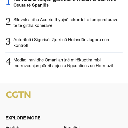
1
Ceuta të Spanjës
2
Sllovakia dhe Austria thyejnë rekordet e temperaturave
të të gjitha kohërave
3
Autoriteti i Sigurisë: Zjarri në Holandën Jugore nën
kontroll
4
Media: Irani dhe Omani arrijnë mirëkuptim mbi
marrëveshjen për rihapjen e Ngushticës së Hormuzit
EXPLORE MORE
English
Español