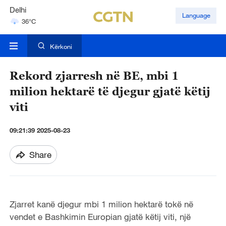
Delhi
Language
36°C
Hyderabad
42°C
Kërkoni
Rekord zjarresh në BE, mbi 1
milion hektarë të djegur gjatë këtij
viti
09:21:39 2025-08-23
Share
Zjarret kanë djegur mbi 1 milion hektarë tokë në
vendet e Bashkimin Europian gjatë këtij viti, një