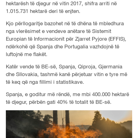
hektarësh të djegur në vitin 2017, shifra arriti në
1.015.731 hektarë deri të enjten.
Kjo përllogaritje bazohet në të dhëna të mbledhura
nga vlerësimet e vendeve anëtare të Sistemit
Europian të Informacionit për Zjarret Pyjore (EFFIS),
ndërkohë që Spanja dhe Portugalia vazhdojnë të
luftojnë me flakët.
Katër vende të BE-së, Spanja, Qiproja, Gjermania
dhe Sllovakia, tashmë kanë përjetuar vitin e tyre më
të keq që nga fillimi i statistikave.
Spanja, e goditur më rëndë, me mbi 400.000 hektarë
të djegur, përbën gati 40% të totalit të BE-së.