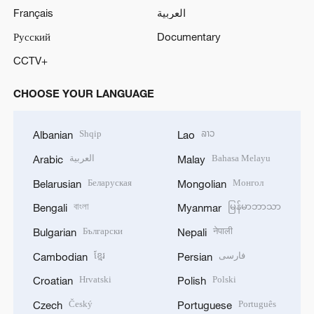
Français
العربية
Русский
Documentary
CCTV+
CHOOSE YOUR LANGUAGE
Shqip
ລາວ
Albanian
Lao
العربية
Bahasa Melayu
Arabic
Malay
Беларуская
Монгол
Belarusian
Mongolian
বাংলা
မြန်မာဘာသာ
Bengali
Myanmar
Български
नेपाली
Bulgarian
Nepali
ខ្មែរ
فارسی
Cambodian
Persian
Hrvatski
Polski
Croatian
Polish
Český
Português
Czech
Portuguese