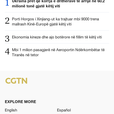
1
Ukraina pret që korrja e drithërave të arrijë në 60.2
milionë tonë gjatë këtij viti
2
Porti Horgos i Xinjiang-ut ka trajtuar mbi 9000 trena
mallrash Kinë-Europë gjatë këtij viti
3
Ekonomia kineze dhe ajo botërore në fillim të këtij viti
4
Mbi 1 milion pasagjerë në Aeroportin Ndërkombëtar të
Tiranës në tetor
EXPLORE MORE
English
Español