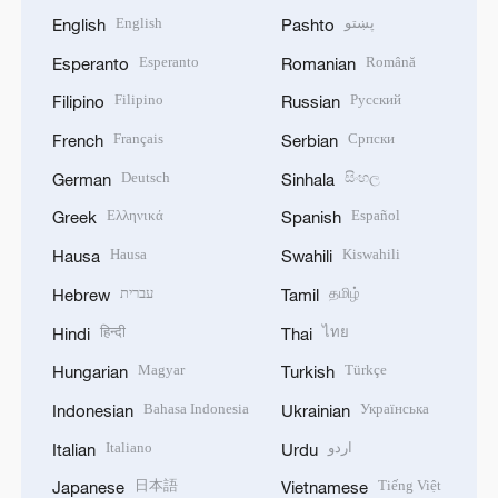
English
پښتو
English
Pashto
Esperanto
Română
Esperanto
Romanian
Filipino
Русский
Filipino
Russian
Français
Српски
French
Serbian
Deutsch
සිංහල
German
Sinhala
Ελληνικά
Español
Greek
Spanish
Hausa
Kiswahili
Hausa
Swahili
עברית
தமிழ்
Hebrew
Tamil
हिन्दी
ไทย
Hindi
Thai
Magyar
Türkçe
Hungarian
Turkish
Bahasa Indonesia
Українська
Indonesian
Ukrainian
Italiano
اردو
Italian
Urdu
日本語
Tiếng Việt
Japanese
Vietnamese