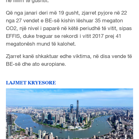
në fillim të gushtit.
Që nga janari deri më 19 gusht, zjarret pyjore në 22
nga 27 vendet e BE-së kishin lëshuar 35 megaton
CO2, një nivel i paparë në këtë periudhë të vitit, sipas
EFFIS, duke treguar se rekordi i vitit 2017 prej 41
megatonësh mund të kalohet.
Zjarret kanë shkaktuar edhe viktima, në disa vende të
BE-së dhe ato europiane.
LAJMET KRYESORE