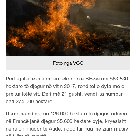
Foto nga VCG
Portugalia, e cila mban rekordin e BE-së me 563.530
hektarë të djegur në vitin 2017, renditet e dyta më e
prekur këtë vit. Deri më 21 gusht, vendi ka humbur
gati 274 000 hektarë.
Rumania ndjek me 126.000 hektarë të djegur, ndërsa
në Francë janë djegur 35.600 hektarë pyje, kryesisht
në rajonin jugor të Aude, i goditur nga një zjarr masiv