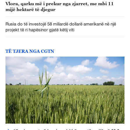
Vlora, qarku më i prekur nga zjarret, me mbi 11
mijë hektarë të djegur
Rusia do të investojë 58 miliardë dollarë amerikanë në një
projekt të ri hapësinor gjatë këtij viti
TË TJERA NGA CGTN