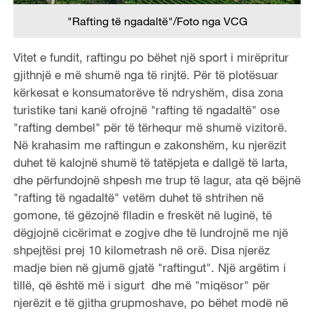
"Rafting të ngadaltë"/Foto nga VCG
Vitet e fundit, raftingu po bëhet një sport i mirëpritur
gjithnjë e më shumë nga të rinjtë. Për të plotësuar
kërkesat e konsumatorëve të ndryshëm, disa zona
turistike tani kanë ofrojnë "rafting të ngadaltë" ose
"rafting dembel" për të tërhequr më shumë vizitorë.
Në krahasim me raftingun e zakonshëm, ku njerëzit
duhet të kalojnë shumë të tatëpjeta e dallgë të larta,
dhe përfundojnë shpesh me trup të lagur, ata që bëjnë
"rafting të ngadaltë" vetëm duhet të shtrihen në
gomone, të gëzojnë flladin e freskët në luginë, të
dëgjojnë cicërimat e zogjve dhe të lundrojnë me një
shpejtësi prej 10 kilometrash në orë. Disa njerëz
madje bien në gjumë gjatë "raftingut". Një argëtim i
tillë, që është më i sigurt dhe më "miqësor" për
njerëzit e të gjitha grupmoshave, po bëhet modë në