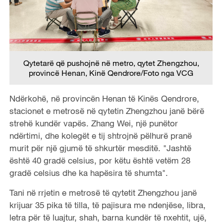
Qytetarë që pushojnë në metro, qytet Zhengzhou,
provincë Henan, Kinë Qendrore/Foto nga VCG
Ndërkohë, në provincën Henan të Kinës Qendrore,
stacionet e metrosë në qytetin Zhengzhou janë bërë
strehë kundër vapës. Zhang Wei, një punëtor
ndërtimi, dhe kolegët e tij shtrojnë pëlhurë pranë
murit për një gjumë të shkurtër mesditë. "Jashtë
është 40 gradë celsius, por këtu është vetëm 28
gradë celsius dhe ka hapësira të shumta".
Tani në rrjetin e metrosë të qytetit Zhengzhou janë
krijuar 35 pika të tilla, të pajisura me ndenjëse, libra,
letra për të luajtur, shah, barna kundër të nxehtit, ujë,