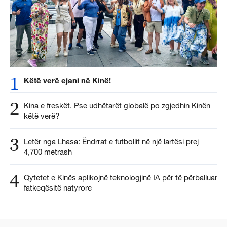
1
Këtë verë ejani në Kinë!
2
Kina e freskët. Pse udhëtarët globalë po zgjedhin Kinën
këtë verë?
3
Letër nga Lhasa: Ëndrrat e futbollit në një lartësi prej
4,700 metrash
4
Qytetet e Kinës aplikojnë teknologjinë IA për të përballuar
fatkeqësitë natyrore