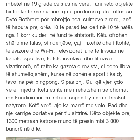
mbetet në 19 gradë celsius në verë. Tani këto objekte
historike të restauruara që u përdorën gjatë Luftës së
Dytë Botërore për mbrojtje ndaj sulmeve ajrore, janë
të hapura prej orës 10 të paradites deri në 10 të natës
nga 1 korriku deri në fund të shtatorit. Këtu ofrohen
shërbime falas, si ndenjëse, çaj i nxehtë dhe i ftohtë,
televizorë dhe Wi-Fi. Televizorët janë të fiksuar në
kanalet sportive, të telenovelave dhe filmave
vizatimorë, në rafte ka gazeta e revista, si edhe libra
të shumëllojshëm, kurse në zonën e sportit ka dy
tavolina për pingpong. Sipas znj. Gui që vjen çdo
verë, mjedisi këtu është më i rehatshëm se dhomat
me kondicioner në shtëpi, sepse fryn erë e freskët
natyrore. Këtë verë, ajo ka marrë me vete iPad dhe
një karrige portative për t'u shtrirë. Këto objekte prej
1300 metrash katrore mund të presin mbi 3 000
banorë në ditë.