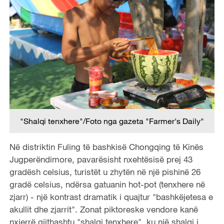
"Shalqi tenxhere"/Foto nga gazeta "Farmer's Daily"
Në distriktin Fuling të bashkisë Chongqing të Kinës
Jugperëndimore, pavarësisht nxehtësisë prej 43
gradësh celsius, turistët u zhytën në një pishinë 26
gradë celsius, ndërsa gatuanin hot-pot (tenxhere në
zjarr) - një kontrast dramatik i quajtur "bashkëjetesa e
akullit dhe zjarrit". Zonat piktoreske vendore kanë
nxjerrë gjithashtu "shalqi tenxhere", ku një shalqi i