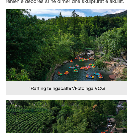
rënien e dëborës si në dimër dhe skulpturat e akullit.
"Rafting të ngadaltë"/Foto nga VCG