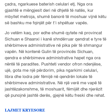
çadra, ngarkuese baterish celulari etj. Nga ora
gjashtë e mëngjesit deri në dhjetë të natës, kur
mbyllet metroja, shumë banorë të moshuar vijnë këtu
së bashku me fqinjët për t'i shpëtuar vapës.
Jo vetëm kaq, por edhe shumë qytete në provincat
Sichuan e Shaanxi i kanë shndërruar qendrat e tyre të
shërbimeve administrative në pika për të shmangur
vapën. Në kontenë Gulin të provincës Sichuan,
qendra e shërbimeve administrative hapet nga ora
nëntë të paradites. Pushteti vendor ofron ndenjëse,
ujë, gota me një përdorim, pika ngarkimi celulari,
libra dhe lodra për fëmijë në qendrën lokale të
shërbimeve administrative. Në një verë me vapë të
jashtëzakonshme, të moshuarit, fëmijët dhe njerëzit
që punojnë jashtë derës, gjejnë këtu freski dhe rehat.
LAJMET KRYESORE