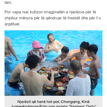
tani.
Por vapa nuk kufizon imagjinatën e njerëzve për të
shpikur mënyra për të qëndruar të freskët dhe për t'u
argëtuar.
Njerëzit që hanë hot-pot, Chongqing, Kinë
Jugperëndimore/Foto nga gazeta "Farmers' Daily"