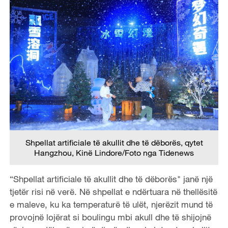
Shpellat artificiale të akullit dhe të dëborës, qytet
Hangzhou, Kinë Lindore/Foto nga Tidenews
“Shpellat artificiale të akullit dhe të dëborës" janë një
tjetër risi në verë. Në shpellat e ndërtuara në thellësitë
e maleve, ku ka temperaturë të ulët, njerëzit mund të
provojnë lojërat si boulingu mbi akull dhe të shijojnë