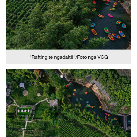
"Rafting të ngadaltë"/Foto nga VCG