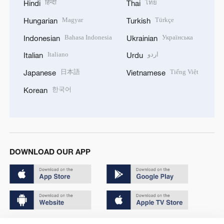
हिन्दी
ไทย
Hindi
Thai
Magyar
Türkçe
Hungarian
Turkish
Bahasa Indonesia
Українська
Indonesian
Ukrainian
Italiano
اردو
Italian
Urdu
日本語
Tiếng Việt
Japanese
Vietnamese
한국어
Korean
DOWNLOAD OUR APP