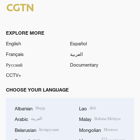
EXPLORE MORE
English
Español
Français
العربية
Русский
Documentary
CCTV+
CHOOSE YOUR LANGUAGE
Shqip
ລາວ
Albanian
Lao
العربية
Bahasa Melayu
Arabic
Malay
Беларуская
Монгол
Belarusian
Mongolian