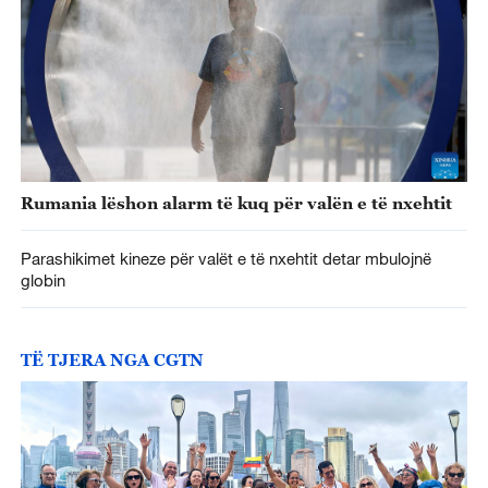
Rumania lëshon alarm të kuq për valën e të nxehtit
Parashikimet kineze për valët e të nxehtit detar mbulojnë
globin
TË TJERA NGA CGTN