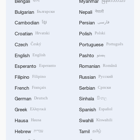
বাংলা
မြန်မာဘာသာ
Bengali
Myanmar
Български
नेपाली
Bulgarian
Nepali
ខ្មែរ
فارسی
Cambodian
Persian
Hrvatski
Polski
Croatian
Polish
Český
Português
Czech
Portuguese
English
پښتو
English
Pashto
Esperanto
Română
Esperanto
Romanian
Filipino
Русский
Filipino
Russian
Français
Српски
French
Serbian
Deutsch
සිංහල
German
Sinhala
Ελληνικά
Español
Greek
Spanish
Hausa
Kiswahili
Hausa
Swahili
עברית
தமிழ்
Hebrew
Tamil