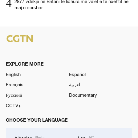
4
2877 vdekje në Britani të lidhura me valët e të nxehtit në
maj e qershor
EXPLORE MORE
English
Español
Français
العربية
Русский
Documentary
CCTV+
CHOOSE YOUR LANGUAGE
Shqip
ລາວ