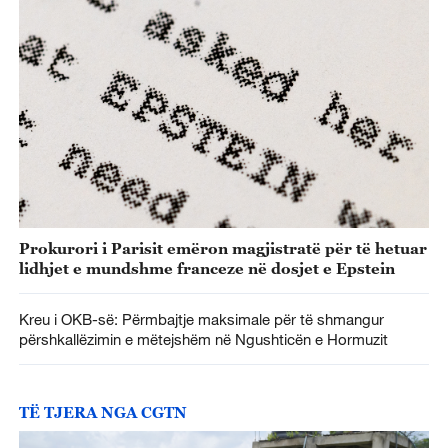
Prokurori i Parisit emëron magjistratë për të hetuar
lidhjet e mundshme franceze në dosjet e Epstein
Kreu i OKB-së: Përmbajtje maksimale për të shmangur
përshkallëzimin e mëtejshëm në Ngushticën e Hormuzit
TË TJERA NGA CGTN