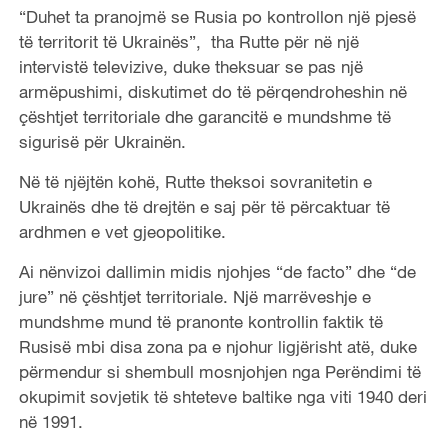
“Duhet ta pranojmë se Rusia po kontrollon një pjesë
të territorit të Ukrainës”, tha Rutte për në një
intervistë televizive, duke theksuar se pas një
armëpushimi, diskutimet do të përqendroheshin në
çështjet territoriale dhe garancitë e mundshme të
sigurisë për Ukrainën.
Në të njëjtën kohë, Rutte theksoi sovranitetin e
Ukrainës dhe të drejtën e saj për të përcaktuar të
ardhmen e vet gjeopolitike.
Ai nënvizoi dallimin midis njohjes “de facto” dhe “de
jure” në çështjet territoriale. Një marrëveshje e
mundshme mund të pranonte kontrollin faktik të
Rusisë mbi disa zona pa e njohur ligjërisht atë, duke
përmendur si shembull mosnjohjen nga Perëndimi të
okupimit sovjetik të shteteve baltike nga viti 1940 deri
në 1991.