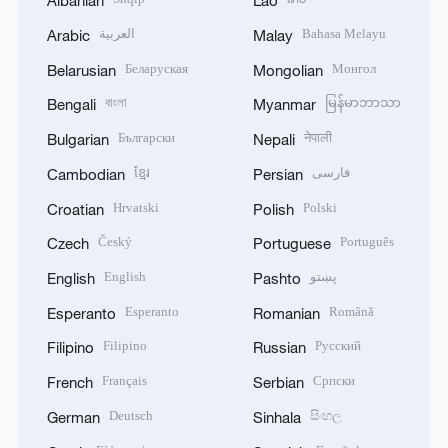
Albanian
Lao
العربية
Bahasa Melayu
Arabic
Malay
Беларуская
Монгол
Belarusian
Mongolian
বাংলা
မြန်မာဘာသာ
Bengali
Myanmar
Български
नेपाली
Bulgarian
Nepali
ខ្មែរ
فارسی
Cambodian
Persian
Hrvatski
Polski
Croatian
Polish
Český
Português
Czech
Portuguese
English
پښتو
English
Pashto
Esperanto
Română
Esperanto
Romanian
Filipino
Русский
Filipino
Russian
Français
Српски
French
Serbian
Deutsch
සිංහල
German
Sinhala