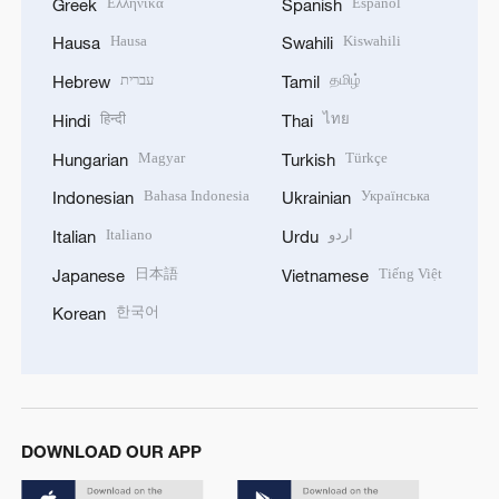
Ελληνικά
Español
Greek
Spanish
Hausa
Kiswahili
Hausa
Swahili
עברית
தமிழ்
Hebrew
Tamil
हिन्दी
ไทย
Hindi
Thai
Magyar
Türkçe
Hungarian
Turkish
Bahasa Indonesia
Українська
Indonesian
Ukrainian
Italiano
اردو
Italian
Urdu
日本語
Tiếng Việt
Japanese
Vietnamese
한국어
Korean
DOWNLOAD OUR APP