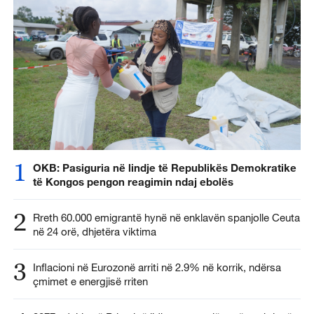
1
OKB: Pasiguria në lindje të Republikës Demokratike
të Kongos pengon reagimin ndaj ebolës
2
Rreth 60.000 emigrantë hynë në enklavën spanjolle Ceuta
në 24 orë, dhjetëra viktima
3
Inflacioni në Eurozonë arriti në 2.9% në korrik, ndërsa
çmimet e energjisë rriten