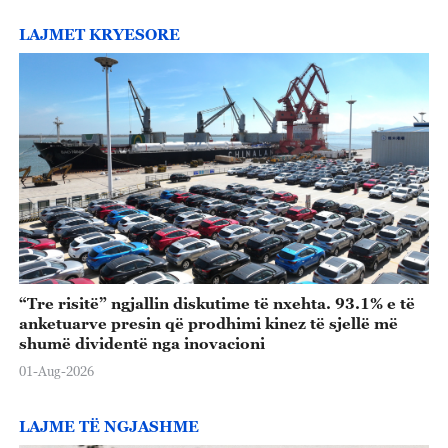
LAJMET KRYESORE
“Tre risitë” ngjallin diskutime të nxehta. 93.1% e të
anketuarve presin që prodhimi kinez të sjellë më
shumë dividentë nga inovacioni
01-Aug-2026
LAJME TË NGJASHME