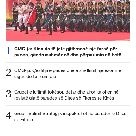
1
CMG-ja: Kina do të jetë gjithmonë një forcë për
paqen, qëndrueshmërinë dhe përparimin në botë
2
CMG-ja: Çështja e paqes dhe e zhvillimit njerëzor me
siguri do të triumfojë
3
Grupet e luftimit tokësor, detar dhe ajror kalohen në
revistë gjatë paradës së Ditës së Fitores të Kinës
4
Grupi i Sulmit Strategjik inspektohet në paradën e Ditës
së Fitores