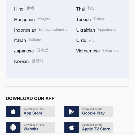
हिन्दी
ไทย
Hindi
Thai
Magyar
Türkçe
Hungarian
Turkish
Bahasa Indonesia
Українська
Indonesian
Ukrainian
Italiano
اردو
Italian
Urdu
日本語
Tiếng Việt
Japanese
Vietnamese
한국어
Korean
DOWNLOAD OUR APP