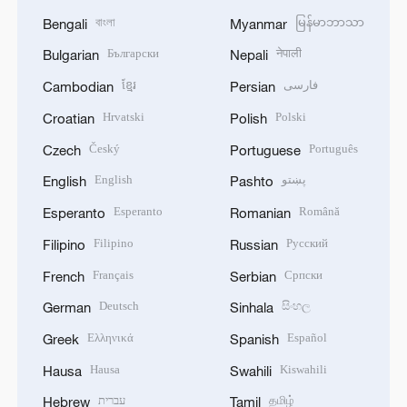
বাংলা
မြန်မာဘာသာ
Bengali
Myanmar
Български
नेपाली
Bulgarian
Nepali
ខ្មែរ
فارسی
Cambodian
Persian
Hrvatski
Polski
Croatian
Polish
Český
Português
Czech
Portuguese
English
پښتو
English
Pashto
Esperanto
Română
Esperanto
Romanian
Filipino
Русский
Filipino
Russian
Français
Српски
French
Serbian
Deutsch
සිංහල
German
Sinhala
Ελληνικά
Español
Greek
Spanish
Hausa
Kiswahili
Hausa
Swahili
עברית
தமிழ்
Hebrew
Tamil