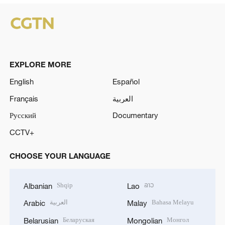
EXPLORE MORE
English
Español
Français
العربية
Русский
Documentary
CCTV+
CHOOSE YOUR LANGUAGE
Shqip
ລາວ
Albanian
Lao
العربية
Bahasa Melayu
Arabic
Malay
Беларуская
Монгол
Belarusian
Mongolian