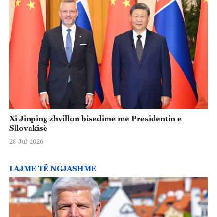
Xi Jinping zhvillon bisedime me Presidentin e
Sllovakisë
28-Jul-2026
LAJME TË NGJASHME