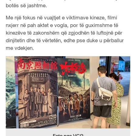
botës së jashtme.
Me një fokus në vuajtjet e viktimave kineze, filmi
nxjerr në pah aktet e vogla, por të guximshme të
kinezëve të zakonshëm që zgjodhën të luftojnë për
dinjitetin dhe të vërtetën, edhe pse duke u përballur
me vdekjen.
Foto nga VCG