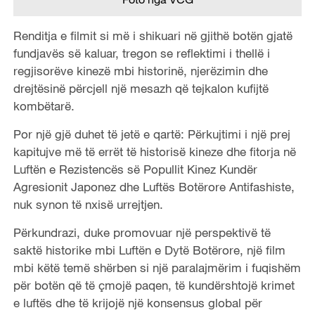
Renditja e filmit si më i shikuari në gjithë botën gjatë
fundjavës së kaluar, tregon se reflektimi i thellë i
regjisorëve kinezë mbi historinë, njerëzimin dhe
drejtësinë përcjell një mesazh që tejkalon kufijtë
kombëtarë.
Por një gjë duhet të jetë e qartë: Përkujtimi i një prej
kapitujve më të errët të historisë kineze dhe fitorja në
Luftën e Rezistencës së Popullit Kinez Kundër
Agresionit Japonez dhe Luftës Botërore Antifashiste,
nuk synon të nxisë urrejtjen.
Përkundrazi, duke promovuar një perspektivë të
saktë historike mbi Luftën e Dytë Botërore, një film
mbi këtë temë shërben si një paralajmërim i fuqishëm
për botën që të çmojë paqen, të kundërshtojë krimet
e luftës dhe të krijojë një konsensus global për