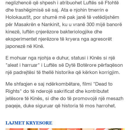
neglizhencë që shpesh i atribuohet Luftës së Ftohtë
dhe trashëgimisë së saj. Ata e njohin tmerrin e
Holokaustit, por shumë më pak janë të vetëdijshëm
për Masakrën e Nankinit, ku u vranë 300 mijë banorë
kinezë, luftën çnjerëzore bakteriologjike dhe
eksperimentet njerëzore të kryera nga agresorët
japonezë në Kinë.
E mohuar nga njohja e duhur, statusi i Kinës si një
"aleat i harruar" i Luftës së Dytë Botërore përfaqëson
një padrejtësi të thellë historike që kërkon korrigjim.
Me shfaqjen e saj ndërkombëtare, filmi "Dead to
Rights" do të nderojë sakrificat dhe kontributet
jetësore të Kinës, si dhe do të promovojë një mesazh
paqeje, duke siguruar që historia të mos harrohet.
LAJMET KRYESORE