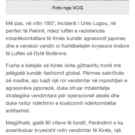
Foto nga VCG
Më pas, në vitin 1937, Incidenti i Urës Lugou, në
periferi të Pekinit, ndezi luftën e rezistencës
mbarëkombëtare të Kinës kundër agresionit japonez
dhe e vendosi vendin si fushëbetejën kryesore lindore
të Luftës së Dytë Botërore.
Fusha e betejës së Kinës ishte gjithashtu fronti më
jetëgjatë kundër fashizmit global. Përmes sakrificës
së madhe, ajo luajti një rol vendimtar në mposhtjen e
agresorëve japonezë, duke ofruar mbështetje
strategjike vendimtare për operacionet aleate dhe
duke nxitur ndërtimin e koalicionit ndërkombëtar
antifashist.
Megjithatë, gjatë 80 viteve të fundit, Perëndimi e ka
anashkaluar kryesisht rolin vendimtar të Kinës, një