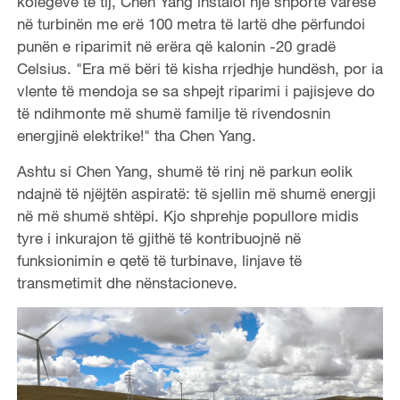
kolegëve të tij, Chen Yang instaloi një shportë varëse
në turbinën me erë 100 metra të lartë dhe përfundoi
punën e riparimit në erëra që kalonin -20 gradë
Celsius. "Era më bëri të kisha rrjedhje hundësh, por ia
vlente të mendoja se sa shpejt riparimi i pajisjeve do
të ndihmonte më shumë familje të rivendosnin
energjinë elektrike!" tha Chen Yang.
Ashtu si Chen Yang, shumë të rinj në parkun eolik
ndajnë të njëjtën aspiratë: të sjellin më shumë energji
në më shumë shtëpi. Kjo shprehje popullore midis
tyre i inkurajon të gjithë të kontribuojnë në
funksionimin e qetë të turbinave, linjave të
transmetimit dhe nënstacioneve.