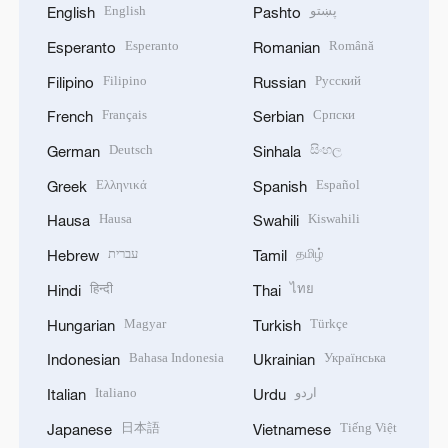
English
پښتو
English
Pashto
Esperanto
Română
Esperanto
Romanian
Filipino
Русский
Filipino
Russian
Français
Српски
French
Serbian
Deutsch
සිංහල
German
Sinhala
Ελληνικά
Español
Greek
Spanish
Hausa
Kiswahili
Hausa
Swahili
עברית
தமிழ்
Hebrew
Tamil
हिन्दी
ไทย
Hindi
Thai
Magyar
Türkçe
Hungarian
Turkish
Bahasa Indonesia
Українська
Indonesian
Ukrainian
Italiano
اردو
Italian
Urdu
日本語
Tiếng Việt
Japanese
Vietnamese