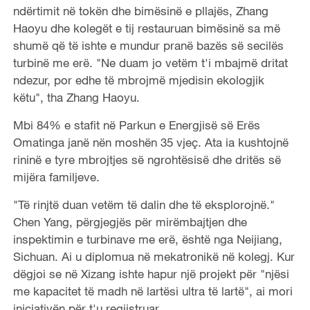
ndërtimit në tokën dhe bimësinë e pllajës, Zhang
Haoyu dhe kolegët e tij restauruan bimësinë sa më
shumë që të ishte e mundur pranë bazës së secilës
turbinë me erë. "Ne duam jo vetëm t'i mbajmë dritat
ndezur, por edhe të mbrojmë mjedisin ekologjik
këtu", tha Zhang Haoyu.
Mbi 84% e stafit në Parkun e Energjisë së Erës
Omatinga janë nën moshën 35 vjeç. Ata ia kushtojnë
rininë e tyre mbrojtjes së ngrohtësisë dhe dritës së
mijëra familjeve.
"Të rinjtë duan vetëm të dalin dhe të eksplorojnë."
Chen Yang, përgjegjës për mirëmbajtjen dhe
inspektimin e turbinave me erë, është nga Neijiang,
Sichuan. Ai u diplomua në mekatronikë në kolegj. Kur
dëgjoi se në Xizang ishte hapur një projekt për "njësi
me kapacitet të madh në lartësi ultra të lartë", ai mori
iniciativën për t'u regjistruar.