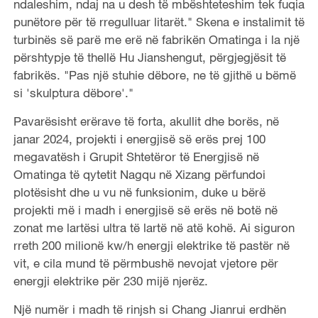
ndaleshim, ndaj na u desh të mbështeteshim tek fuqia
punëtore për të rregulluar litarët." Skena e instalimit të
turbinës së parë me erë në fabrikën Omatinga i la një
përshtypje të thellë Hu Jianshengut, përgjegjësit të
fabrikës. "Pas një stuhie dëbore, ne të gjithë u bëmë
si 'skulptura dëbore'."
Pavarësisht erërave të forta, akullit dhe borës, në
janar 2024, projekti i energjisë së erës prej 100
megavatësh i Grupit Shtetëror të Energjisë në
Omatinga të qytetit Nagqu në Xizang përfundoi
plotësisht dhe u vu në funksionim, duke u bërë
projekti më i madh i energjisë së erës në botë në
zonat me lartësi ultra të lartë në atë kohë. Ai siguron
rreth 200 milionë kw/h energji elektrike të pastër në
vit, e cila mund të përmbushë nevojat vjetore për
energji elektrike për 230 mijë njerëz.
Një numër i madh të rinjsh si Chang Jianrui erdhën