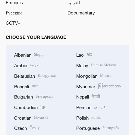
Français
العربية
Русский
Documentary
CCTV+
CHOOSE YOUR LANGUAGE
Shqip
ລາວ
Albanian
Lao
العربية
Bahasa Melayu
Arabic
Malay
Беларуская
Монгол
Belarusian
Mongolian
বাংলা
မြန်မာဘာသာ
Bengali
Myanmar
Български
नेपाली
Bulgarian
Nepali
ខ្មែរ
فارسی
Cambodian
Persian
Hrvatski
Polski
Croatian
Polish
Český
Português
Czech
Portuguese