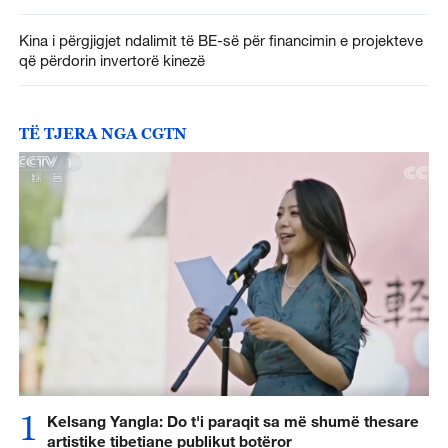
Kina i përgjigjet ndalimit të BE-së për financimin e projekteve
që përdorin invertorë kinezë
TË TJERA NGA CGTN
1
Kelsang Yangla: Do t'i paraqit sa më shumë thesare
artistike tibetiane publikut botëror