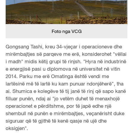
Foto nga VCG
Gongsang Tashi, kreu 34-vjeçar i operacioneve dhe
mirëmbajtjes së parqeve me erë, konsiderohet "vëllai
i madh" midis këtij grupi të rinjsh. "Hyra në industrinë
e energjisë pasi u diplomova në universitet në vitin
2014. Parku me erë Omatinga është vendi me
lartësinë më të lartë ku kam punuar ndonjëherë", tha
ai. Shumica e kolegëve të tij janë të rinj që sapo kanë
filluar punën, ndaj ai "jo vetëm duhet të menaxhojë
operacionet e përditshme, por të japë edhe një
shembull në punën e mirëmbajtjes, veçanërisht duke
siguruar që të gjithë të kenë qasje në ujë dhe
oksigjen".