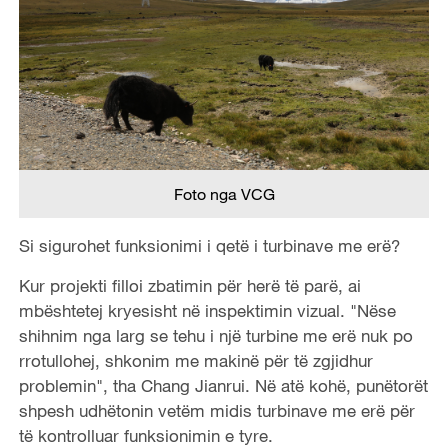
Foto nga VCG
Si sigurohet funksionimi i qetë i turbinave me erë?
Kur projekti filloi zbatimin për herë të parë, ai
mbështetej kryesisht në inspektimin vizual. "Nëse
shihnim nga larg se tehu i një turbine me erë nuk po
rrotullohej, shkonim me makinë për të zgjidhur
problemin", tha Chang Jianrui. Në atë kohë, punëtorët
shpesh udhëtonin vetëm midis turbinave me erë për
të kontrolluar funksionimin e tyre.