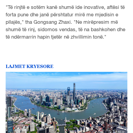
"Të rinjtë e sotëm kanë shumë ide inovative, aftësi të
forta pune dhe janë përshtatur mirë me mjedisin e
pllajës," tha Gongsang Zhaxi. "Ne mirëpresim më
shumë të rinj, sidomos vendas, të na bashkohen dhe
të ndërmarrin hapin tjetër në zhvillimin tonë."
LAJMET KRYESORE