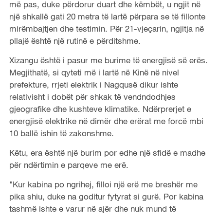
më pas, duke përdorur duart dhe këmbët, u ngjit në
një shkallë gati 20 metra të lartë përpara se të fillonte
mirëmbajtjen dhe testimin. Për 21-vjeçarin, ngjitja në
pllajë është një rutinë e përditshme.
Xizangu është i pasur me burime të energjisë së erës.
Megjithatë, si qyteti më i lartë në Kinë në nivel
prefekture, rrjeti elektrik i Nagqusë dikur ishte
relativisht i dobët për shkak të vendndodhjes
gjeografike dhe kushteve klimatike. Ndërprerjet e
energjisë elektrike në dimër dhe erërat me forcë mbi
10 ballë ishin të zakonshme.
Këtu, era është një burim por edhe një sfidë e madhe
për ndërtimin e parqeve me erë.
"Kur kabina po ngrihej, filloi një erë me breshër me
pika shiu, duke na goditur fytyrat si gurë. Por kabina
tashmë ishte e varur në ajër dhe nuk mund të