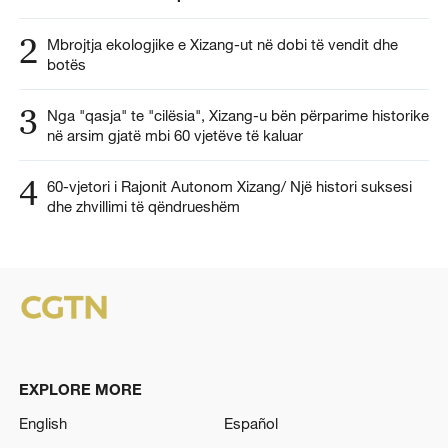
2
Mbrojtja ekologjike e Xizang-ut në dobi të vendit dhe
botës
3
Nga "qasja" te "cilësia", Xizang-u bën përparime historike
në arsim gjatë mbi 60 vjetëve të kaluar
4
60-vjetori i Rajonit Autonom Xizang/ Një histori suksesi
dhe zhvillimi të qëndrueshëm
EXPLORE MORE
English
Español