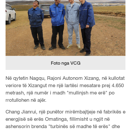
Foto nga VCG
Në qytetin Nagqu, Rajoni Autonom Xizang, në kullotat
veriore të Xizangut me një lartësi mesatare prej 4.650
metrash, një numër i madh "mullinjsh me erë" po
rrotullohen në ajër.
Chang Jianrui, një punëtor mirëmbajtjeje në fabrikës e
energjisë së erës Omatinga, fillimisht u ngjit në
ashensorin brenda "turbinës së madhe të erës" dhe