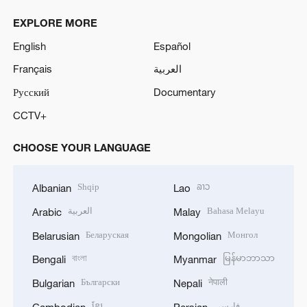
EXPLORE MORE
English
Español
Français
العربية
Русский
Documentary
CCTV+
CHOOSE YOUR LANGUAGE
Shqip
ລາວ
Albanian
Lao
العربية
Bahasa Melayu
Arabic
Malay
Беларуская
Монгол
Belarusian
Mongolian
বাংলা
မြန်မာဘာသာ
Bengali
Myanmar
Български
नेपाली
Bulgarian
Nepali
ខ្មែរ
فارسی
Cambodian
Persian