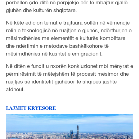
përballen çdo ditë në përpjekje për të mbajtur gjallë
gjuhën dhe kulturën shqiptare.
Në këtë edicion temat e trajtuara sollën në vëmendje
rolin e teknologjisë në ruajtjen e gjuhës, ndërthurjen e
mësimdhënies me elementët e kulturës kombëtare
dhe ndërtimin e metodave bashkëkohore të
mësimdhënies në kushtet e emigracionit.
Në ditën e fundit u nxorën konkluzionet mbi mënyrat e
përmirësimit të mëtejshëm të procesit mësimor dhe
ruajtjes së identitetit gjuhësor të shqipes jashtë
atdheut.
LAJMET KRYESORE