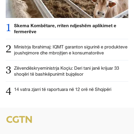
1
Skema Kombëtare, rriten ndjeshëm aplikimet e
fermerëve
2
Ministrja Ibrahimaj: IQMT garanton sigurinë e produkteve
joushqimore dhe mbrojtjen e konsumatorëve
3
Zëvendëskryeministrja Koçiu: Deri tani janë krijuar 33
shoqëri të bashkëpunimit bujqësor
4
14 vatra zjarri të raportuara në 12 orë në Shqipëri