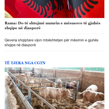
Rama: Do të shtojmë numrin e mësuesve të gjuhës
shqipe në diasporë
Qeveria shqiptare vijon mbështetjen për mësimin e gjuhës
shqipe në diasporë
TË TJERA NGA CGTN