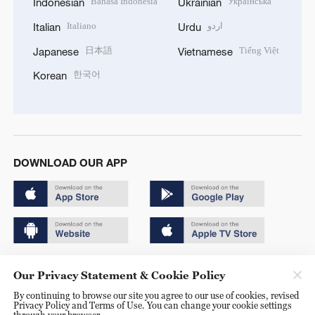
Bahasa Indonesia
Українська
Indonesian
Ukrainian
Italiano
اردو
Italian
Urdu
日本語
Tiếng Việt
Japanese
Vietnamese
한국어
Korean
DOWNLOAD OUR APP
Copyright © 2024 CGTN.
Our Privacy Statement & Cookie Policy
京ICP备20000184号
By continuing to browse our site you agree to our use of cookies, revised
Privacy Policy and Terms of Use. You can change your cookie settings
京公网安备 11010502050052号
through your browser.