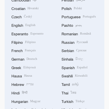
Hrvatski
Polski
Croatian
Polish
Český
Português
Czech
Portuguese
English
پښتو
English
Pashto
Esperanto
Română
Esperanto
Romanian
Filipino
Русский
Filipino
Russian
Français
Српски
French
Serbian
Deutsch
සිංහල
German
Sinhala
Ελληνικά
Español
Greek
Spanish
Hausa
Kiswahili
Hausa
Swahili
עברית
தமிழ்
Hebrew
Tamil
हिन्दी
ไทย
Hindi
Thai
Magyar
Türkçe
Hungarian
Turkish