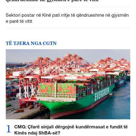
Sektori postar në Kinë pati rritje të qëndrueshme në gjysmën
e parë të vitit
TË TJERA NGA CGTN
1
CMG: Çfarë sinjali dërgojnë kundërmasat e fundit të
Kinës ndaj ShBA-së?