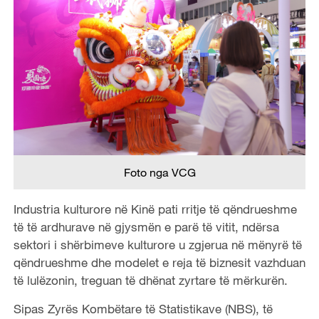
Foto nga VCG
Industria kulturore në Kinë pati rritje të qëndrueshme
të të ardhurave në gjysmën e parë të vitit, ndërsa
sektori i shërbimeve kulturore u zgjerua në mënyrë të
qëndrueshme dhe modelet e reja të biznesit vazhduan
të lulëzonin, treguan të dhënat zyrtare të mërkurën.
Sipas Zyrës Kombëtare të Statistikave (NBS), të