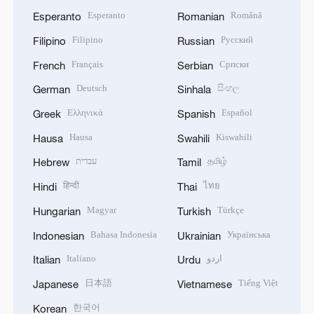
Esperanto
Română
Esperanto
Romanian
Filipino
Русский
Filipino
Russian
Français
Српски
French
Serbian
Deutsch
සිංහල
German
Sinhala
Ελληνικά
Español
Greek
Spanish
Hausa
Kiswahili
Hausa
Swahili
עברית
தமிழ்
Hebrew
Tamil
हिन्दी
ไทย
Hindi
Thai
Magyar
Türkçe
Hungarian
Turkish
Bahasa Indonesia
Українська
Indonesian
Ukrainian
Italiano
اردو
Italian
Urdu
日本語
Tiếng Việt
Japanese
Vietnamese
한국어
Korean