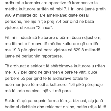
ardhurat e kombinuara operative të kompanive të
mëdha kulturore arritën në mbi 7.1 trilionë juanë (rreth
996.9 miliardë dollarë amerikanë) gjatë kësaj
periudhe, me një rritje prej 7.4 për qind në baza
vjetore, shkruan “Xinhua”.
Fitimi i industrisë kulturore u përmirësua ndjeshëm,
me fitimet e firmave të mëdha kulturore që u rritën
me 19.3 për qind në baza vjetore në 629.8 miliardë
juanë në periudhën raportuese.
Të ardhurat e sektorit të shërbimeve kulturore u rritën
me 10.7 për qind në gjysmën e parë të vitit, duke
përbërë 55 për qind të të ardhurave totale të
ndërmarrjeve të mëdha kulturore, 1.6 pikë përqindje
më të larta se niveli një vit më parë.
Sektorët që paraqesin forma të reja biznesi, siç janë
botimet dixhitale dhe reklamat online, patën rritje të të