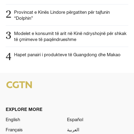
2
Provincat e Kinës Lindore përgatiten për tajfunin
“Dolphin”
3
Modelet e konsumit të arit në Kinë ndryshojnë për shkak
të çmimeve të paqëndrueshme
4
Hapet panairi i produkteve të Guangdong dhe Makao
EXPLORE MORE
English
Español
Français
العربية