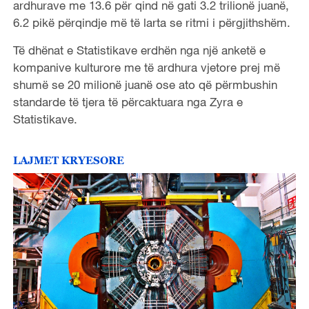
ardhurave me 13.6 për qind në gati 3.2 trilionë juanë,
6.2 pikë përqindje më të larta se ritmi i përgjithshëm.
Të dhënat e Statistikave erdhën nga një anketë e
kompanive kulturore me të ardhura vjetore prej më
shumë se 20 milionë juanë ose ato që përmbushin
standarde të tjera të përcaktuara nga Zyra e
Statistikave.
LAJMET KRYESORE