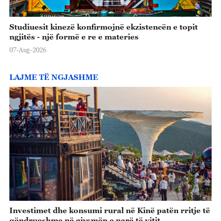
Studiuesit kinezë konfirmojnë ekzistencën e topit
ngjitës - një formë e re e materies
07-Aug-2026
LAJME TË NGJASHME
Investimet dhe konsumi rural në Kinë patën rritje të
qëndrueshme në gjysmën e parë të vitit