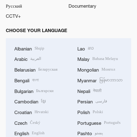
Русский
Documentary
CCTV+
CHOOSE YOUR LANGUAGE
Shqip
ລາວ
Albanian
Lao
العربية
Bahasa Melayu
Arabic
Malay
Беларуская
Монгол
Belarusian
Mongolian
বাংলা
မြန်မာဘာသာ
Bengali
Myanmar
Български
नेपाली
Bulgarian
Nepali
ខ្មែរ
فارسی
Cambodian
Persian
Hrvatski
Polski
Croatian
Polish
Český
Português
Czech
Portuguese
English
پښتو
English
Pashto