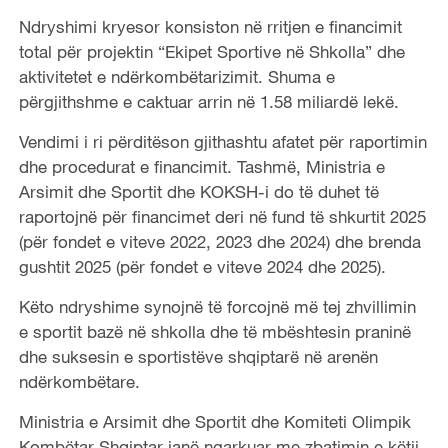
Ndryshimi kryesor konsiston në rritjen e financimit
total për projektin “Ekipet Sportive në Shkolla” dhe
aktivitetet e ndërkombëtarizimit. Shuma e
përgjithshme e caktuar arrin në 1.58 miliardë lekë.
Vendimi i ri përditëson gjithashtu afatet për raportimin
dhe procedurat e financimit. Tashmë, Ministria e
Arsimit dhe Sportit dhe KOKSH-i do të duhet të
raportojnë për financimet deri në fund të shkurtit 2025
(për fondet e viteve 2022, 2023 dhe 2024) dhe brenda
gushtit 2025 (për fondet e viteve 2024 dhe 2025).
Këto ndryshime synojnë të forcojnë më tej zhvillimin
e sportit bazë në shkolla dhe të mbështesin praninë
dhe suksesin e sportistëve shqiptarë në arenën
ndërkombëtare.
Ministria e Arsimit dhe Sportit dhe Komiteti Olimpik
Kombëtar Shqiptar janë ngarkuar me zbatimin e këtij