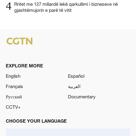
4
Rritet me 127 miliardë lekë qarkullimi i bizneseve në
gjashtëmujorin e parë të vitit
EXPLORE MORE
English
Español
Français
العربية
Русский
Documentary
CCTV+
CHOOSE YOUR LANGUAGE