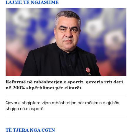
LAJME TË NGJASHME
Reformë në mbështetjen e sportit, qeveria rrit deri
në 200% shpërblimet për elitarët
Qeveria shqiptare vijon mbështetjen për mësimin e gjuhës
shqipe në diasporë
TË TJERA NGA CGTN