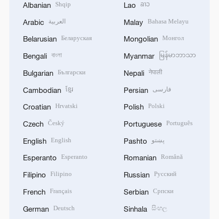
Shqip
ລາວ
Albanian
Lao
العربية
Bahasa Melayu
Arabic
Malay
Беларуская
Монгол
Belarusian
Mongolian
বাংলা
မြန်မာဘာသာ
Bengali
Myanmar
Български
नेपाली
Bulgarian
Nepali
ខ្មែរ
فارسی
Cambodian
Persian
Hrvatski
Polski
Croatian
Polish
Český
Português
Czech
Portuguese
English
پښتو
English
Pashto
Esperanto
Română
Esperanto
Romanian
Filipino
Русский
Filipino
Russian
Français
Српски
French
Serbian
Deutsch
සිංහල
German
Sinhala