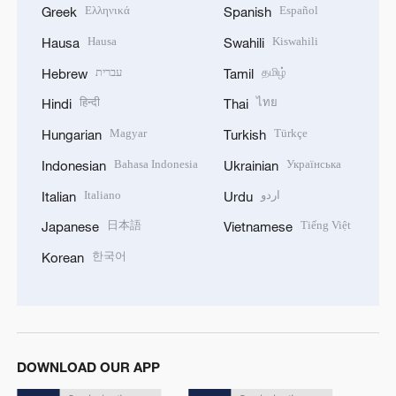
Ελληνικά
Español
Greek
Spanish
Hausa
Kiswahili
Hausa
Swahili
עברית
தமிழ்
Hebrew
Tamil
हिन्दी
ไทย
Hindi
Thai
Magyar
Türkçe
Hungarian
Turkish
Bahasa Indonesia
Українська
Indonesian
Ukrainian
Italiano
اردو
Italian
Urdu
日本語
Tiếng Việt
Japanese
Vietnamese
한국어
Korean
DOWNLOAD OUR APP