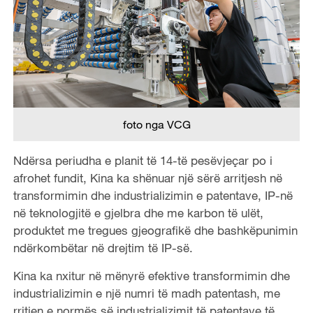
foto nga VCG
Ndërsa periudha e planit të 14-të pesëvjeçar po i
afrohet fundit, Kina ka shënuar një sërë arritjesh në
transformimin dhe industrializimin e patentave, IP-në
në teknologjitë e gjelbra dhe me karbon të ulët,
produktet me tregues gjeografikë dhe bashkëpunimin
ndërkombëtar në drejtim të IP-së.
Kina ka nxitur në mënyrë efektive transformimin dhe
industrializimin e një numri të madh patentash, me
rritjen e normës së industrializimit të patentave të