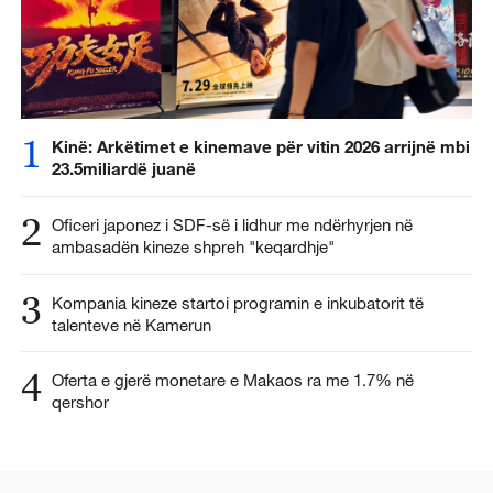
1
Kinë: Arkëtimet e kinemave për vitin 2026 arrijnë mbi
23.5miliardë juanë
2
Oficeri japonez i SDF-së i lidhur me ndërhyrjen në
ambasadën kineze shpreh "keqardhje"
3
Kompania kineze startoi programin e inkubatorit të
talenteve në Kamerun
4
Oferta e gjerë monetare e Makaos ra me 1.7% në
qershor