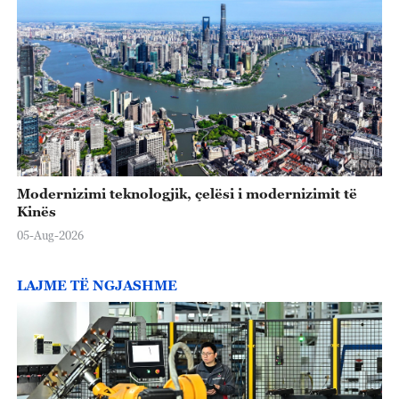
Modernizimi teknologjik, çelësi i modernizimit të
Kinës
05-Aug-2026
LAJME TË NGJASHME