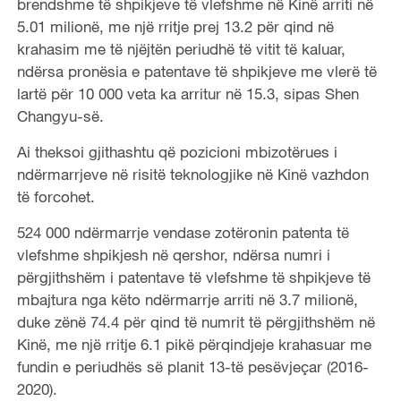
brendshme të shpikjeve të vlefshme në Kinë arriti në
5.01 milionë, me një rritje prej 13.2 për qind në
krahasim me të njëjtën periudhë të vitit të kaluar,
ndërsa pronësia e patentave të shpikjeve me vlerë të
lartë për 10 000 veta ka arritur në 15.3, sipas Shen
Changyu-së.
Ai theksoi gjithashtu që pozicioni mbizotërues i
ndërmarrjeve në risitë teknologjike në Kinë vazhdon
të forcohet.
524 000 ndërmarrje vendase zotëronin patenta të
vlefshme shpikjesh në qershor, ndërsa numri i
përgjithshëm i patentave të vlefshme të shpikjeve të
mbajtura nga këto ndërmarrje arriti në 3.7 milionë,
duke zënë 74.4 për qind të numrit të përgjithshëm në
Kinë, me një rritje 6.1 pikë përqindjeje krahasuar me
fundin e periudhës së planit 13-të pesëvjeçar (2016-
2020).