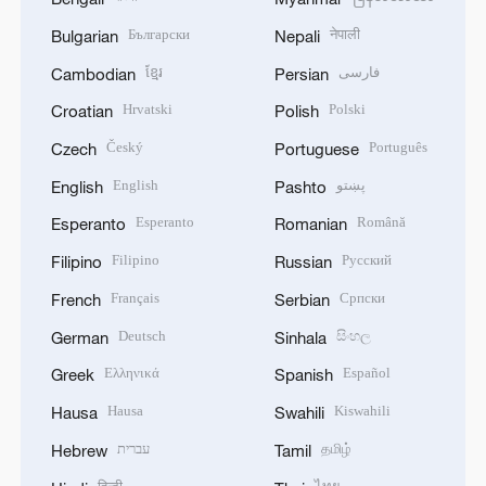
Български
नेपाली
Bulgarian
Nepali
ខ្មែរ
فارسی
Cambodian
Persian
Hrvatski
Polski
Croatian
Polish
Český
Português
Czech
Portuguese
English
پښتو
English
Pashto
Esperanto
Română
Esperanto
Romanian
Filipino
Русский
Filipino
Russian
Français
Српски
French
Serbian
Deutsch
සිංහල
German
Sinhala
Ελληνικά
Español
Greek
Spanish
Hausa
Kiswahili
Hausa
Swahili
עברית
தமிழ்
Hebrew
Tamil