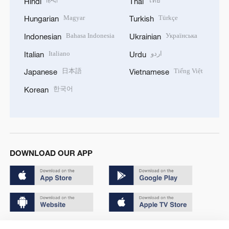
हिन्दी
ไทย
Hindi
Thai
Magyar
Türkçe
Hungarian
Turkish
Bahasa Indonesia
Українська
Indonesian
Ukrainian
Italiano
اردو
Italian
Urdu
日本語
Tiếng Việt
Japanese
Vietnamese
한국어
Korean
DOWNLOAD OUR APP
Copyright © 2024 CGTN.