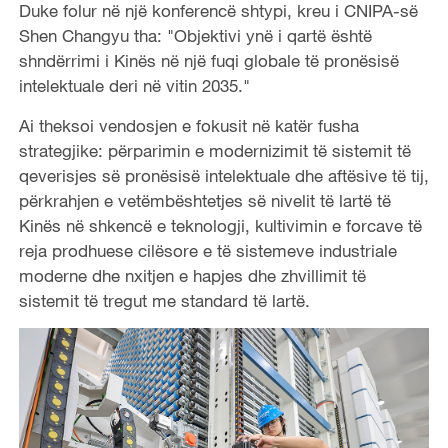
Duke folur në një konferencë shtypi, kreu i CNIPA-së
Shen Changyu tha: "Objektivi ynë i qartë është
shndërrimi i Kinës në një fuqi globale të pronësisë
intelektuale deri në vitin 2035."
Ai theksoi vendosjen e fokusit në katër fusha
strategjike: përparimin e modernizimit të sistemit të
qeverisjes së pronësisë intelektuale dhe aftësive të tij,
përkrahjen e vetëmbështetjes së nivelit të lartë të
Kinës në shkencë e teknologji, kultivimin e forcave të
reja prodhuese cilësore e të sistemeve industriale
moderne dhe nxitjen e hapjes dhe zhvillimit të
sistemit të tregut me standard të lartë.