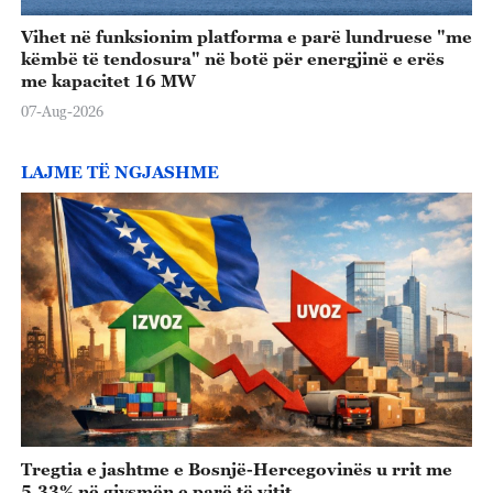
Vihet në funksionim platforma e parë lundruese "me
këmbë të tendosura" në botë për energjinë e erës
me kapacitet 16 MW
07-Aug-2026
LAJME TË NGJASHME
Tregtia e jashtme e Bosnjë-Hercegovinës u rrit me
5.33% në gjysmën e parë të vitit