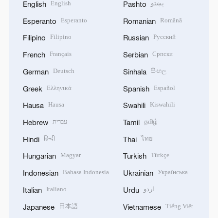
English
پښتو
English
Pashto
Esperanto
Română
Esperanto
Romanian
Filipino
Русский
Filipino
Russian
Français
Српски
French
Serbian
Deutsch
සිංහල
German
Sinhala
Ελληνικά
Español
Greek
Spanish
Hausa
Kiswahili
Hausa
Swahili
עברית
தமிழ்
Hebrew
Tamil
हिन्दी
ไทย
Hindi
Thai
Magyar
Türkçe
Hungarian
Turkish
Bahasa Indonesia
Українська
Indonesian
Ukrainian
Italiano
اردو
Italian
Urdu
日本語
Tiếng Việt
Japanese
Vietnamese