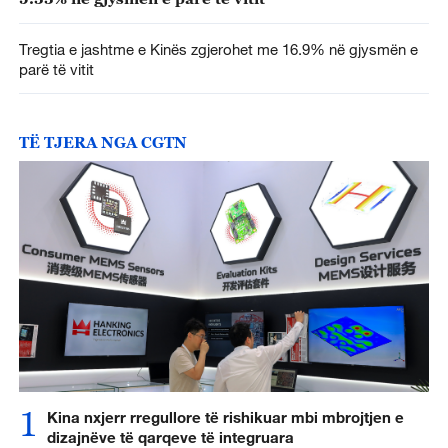
Tregtia e jashtme e Kinës zgjerohet me 16.9% në gjysmën e
parë të vitit
TË TJERA NGA CGTN
1
Kina nxjerr rregullore të rishikuar mbi mbrojtjen e
dizajnëve të qarqeve të integruara