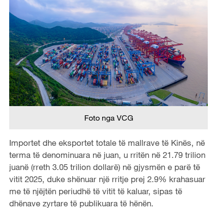
Foto nga VCG
Importet dhe eksportet totale të mallrave të Kinës, në
terma të denominuara në juan, u rritën në 21.79 trilion
juanë (rreth 3.05 trilion dollarë) në gjysmën e parë të
vitit 2025, duke shënuar një rritje prej 2.9% krahasuar
me të njëjtën periudhë të vitit të kaluar, sipas të
dhënave zyrtare të publikuara të hënën.