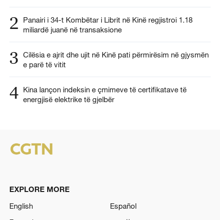
2
Panairi i 34-t Kombëtar i Librit në Kinë regjistroi 1.18
miliardë juanë në transaksione
3
Cilësia e ajrit dhe ujit në Kinë pati përmirësim në gjysmën
e parë të vitit
4
Kina lançon indeksin e çmimeve të certifikatave të
energjisë elektrike të gjelbër
EXPLORE MORE
English
Español