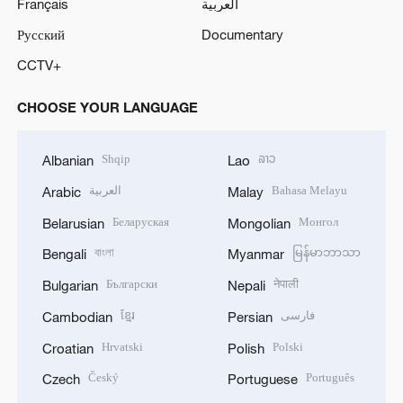
Français
العربية
Русский
Documentary
CCTV+
CHOOSE YOUR LANGUAGE
Shqip
ລາວ
Albanian
Lao
العربية
Bahasa Melayu
Arabic
Malay
Беларуская
Монгол
Belarusian
Mongolian
বাংলা
မြန်မာဘာသာ
Bengali
Myanmar
Български
नेपाली
Bulgarian
Nepali
ខ្មែរ
فارسی
Cambodian
Persian
Hrvatski
Polski
Croatian
Polish
Český
Português
Czech
Portuguese