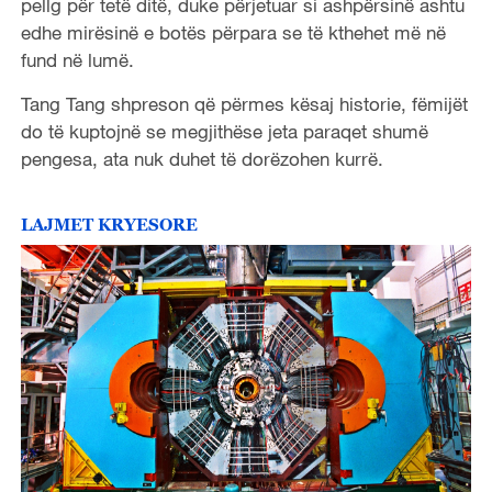
pellg për tetë ditë, duke përjetuar si ashpërsinë ashtu
edhe mirësinë e botës përpara se të kthehet më në
fund në lumë.
Tang Tang shpreson që përmes kësaj historie, fëmijët
do të kuptojnë se megjithëse jeta paraqet shumë
pengesa, ata nuk duhet të dorëzohen kurrë.
LAJMET KRYESORE