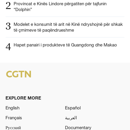
2
Provincat e Kinës Lindore përgatiten për tajfunin
“Dolphin”
3
Modelet e konsumit të arit në Kinë ndryshojnë për shkak
të çmimeve të paqëndrueshme
4
Hapet panairi i produkteve të Guangdong dhe Makao
EXPLORE MORE
English
Español
Français
العربية
Русский
Documentary