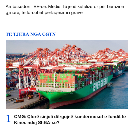
Ambasadori i BE-së: Mediat të jenë katalizator për barazinë
gjinore, të forcohet përfaqësimi i grave
TË TJERA NGA CGTN
1
CMG: Çfarë sinjali dërgojnë kundërmasat e fundit të
Kinës ndaj ShBA-së?