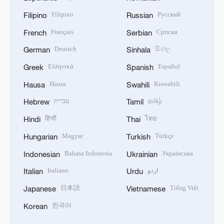
Filipino
Русский
Filipino
Russian
Français
Српски
French
Serbian
Deutsch
සිංහල
German
Sinhala
Ελληνικά
Español
Greek
Spanish
Hausa
Kiswahili
Hausa
Swahili
עברית
தமிழ்
Hebrew
Tamil
हिन्दी
ไทย
Hindi
Thai
Magyar
Türkçe
Hungarian
Turkish
Bahasa Indonesia
Українська
Indonesian
Ukrainian
Italiano
اردو
Italian
Urdu
日本語
Tiếng Việt
Japanese
Vietnamese
한국어
Korean