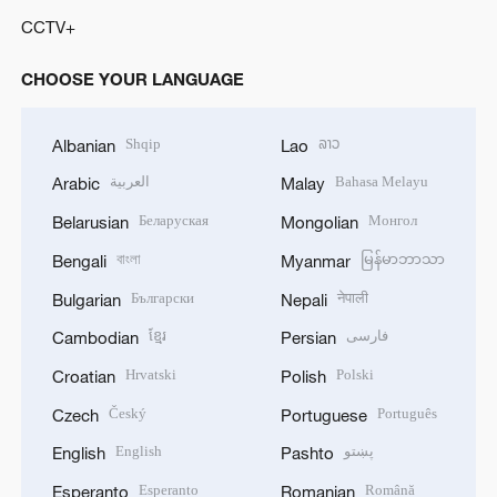
CCTV+
CHOOSE YOUR LANGUAGE
Shqip
ລາວ
Albanian
Lao
العربية
Bahasa Melayu
Arabic
Malay
Беларуская
Монгол
Belarusian
Mongolian
বাংলা
မြန်မာဘာသာ
Bengali
Myanmar
Български
नेपाली
Bulgarian
Nepali
ខ្មែរ
فارسی
Cambodian
Persian
Hrvatski
Polski
Croatian
Polish
Český
Português
Czech
Portuguese
English
پښتو
English
Pashto
Esperanto
Română
Esperanto
Romanian