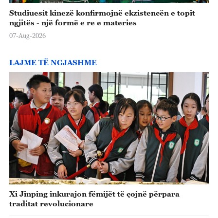
Studiuesit kinezë konfirmojnë ekzistencën e topit
ngjitës - një formë e re e materies
07-Aug-2026
LAJME TË NGJASHME
Xi Jinping inkurajon fëmijët të çojnë përpara
traditat revolucionare