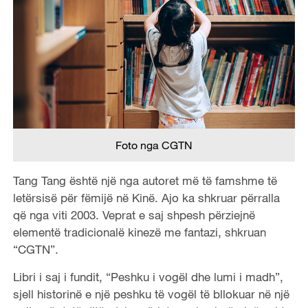
Foto nga CGTN
Tang Tang është një nga autoret më të famshme të
letërsisë për fëmijë në Kinë. Ajo ka shkruar përralla
që nga viti 2003. Veprat e saj shpesh përziejnë
elementë tradicionalë kinezë me fantazi, shkruan
“CGTN”.
Libri i saj i fundit, “Peshku i vogël dhe lumi i madh”,
sjell historinë e një peshku të vogël të bllokuar në një