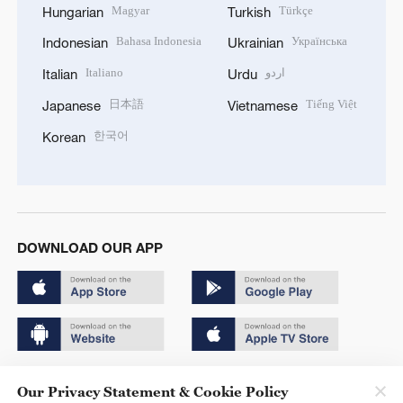
Magyar
Türkçe
Hungarian
Turkish
Bahasa Indonesia
Українська
Indonesian
Ukrainian
Italiano
اردو
Italian
Urdu
日本語
Tiếng Việt
Japanese
Vietnamese
한국어
Korean
DOWNLOAD OUR APP
Copyright © 2024 CGTN.
Our Privacy Statement & Cookie Policy