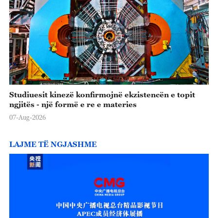
Studiuesit kinezë konfirmojnë ekzistencën e topit
ngjitës - një formë e re e materies
07-Aug-2026
LAJME TË NGJASHME