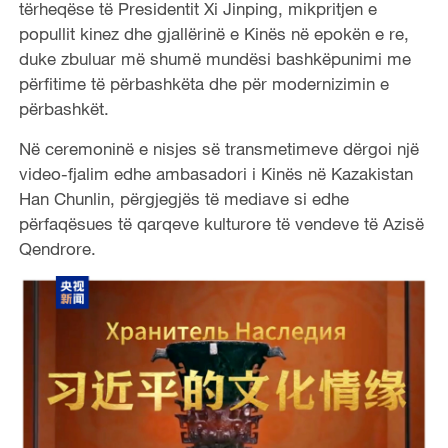
tërheqëse të Presidentit Xi Jinping, mikpritjen e
popullit kinez dhe gjallërinë e Kinës në epokën e re,
duke zbuluar më shumë mundësi bashkëpunimi me
përfitime të përbashkëta dhe për modernizimin e
përbashkët.
Në ceremoninë e nisjes së transmetimeve dërgoi një
video-fjalim edhe ambasadori i Kinës në Kazakistan
Han Chunlin, përgjegjës të mediave si edhe
përfaqësues të qarqeve kulturore të vendeve të Azisë
Qendrore.