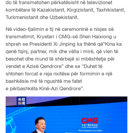
do të transmetohen përkatësisht në televizionet
kombëtare të Kazakistanit, Kirgizistanit, Taxhikistanit,
Turkmenistanit dhe Uzbekistanit.
Në video-fjalimin e tij në ceremoninë e nisjes së
transmetimit, Kryetari i CMG-së Shen Haixiong u
shpreh se Presidenti Xi Jinping ka thënë që“Kina ka
qenë fqinj, partner, mik dhe vëlla i mirë, që vlen të
besohet dhe mund të shërbejë si mbështetje për
vendet e Azisë Qendrore” dhe se “Duhet të
shtohen forcat e reja nxitëse për formimin e një
bashkësie më të ngushtë me fatet
e përbashkëta Kinë-Azi Qendrore”.