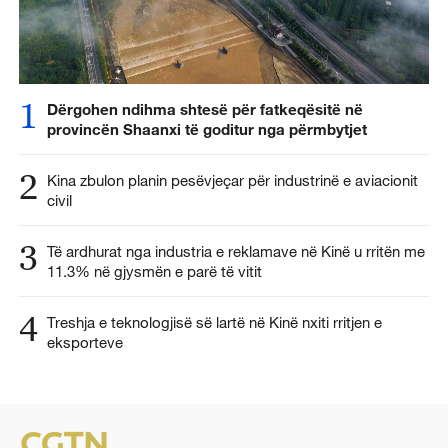
1
Dërgohen ndihma shtesë për fatkeqësitë në
provincën Shaanxi të goditur nga përmbytjet
2
Kina zbulon planin pesëvjeçar për industrinë e aviacionit
civil
3
Të ardhurat nga industria e reklamave në Kinë u rritën me
11.3% në gjysmën e parë të vitit
4
Treshja e teknologjisë së lartë në Kinë nxiti rritjen e
eksporteve