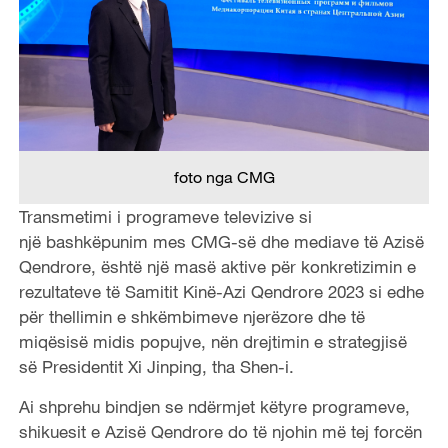
foto nga CMG
Transmetimi i programeve televizive si
një bashkëpunim mes CMG-së dhe mediave të Azisë
Qendrore, është një masë aktive për konkretizimin e
rezultateve të Samitit Kinë-Azi Qendrore 2023 si edhe
për thellimin e shkëmbimeve njerëzore dhe të
miqësisë midis popujve, nën drejtimin e strategjisë
së Presidentit Xi Jinping, tha Shen-i.
Ai shprehu bindjen se ndërmjet këtyre programeve,
shikuesit e Azisë Qendrore do të njohin më tej forcën