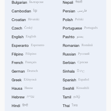
Български
नेपाली
Bulgarian
Nepali
ខ្មែរ
فارسی
Cambodian
Persian
Hrvatski
Polski
Croatian
Polish
Český
Português
Czech
Portuguese
English
پښتو
English
Pashto
Esperanto
Română
Esperanto
Romanian
Filipino
Русский
Filipino
Russian
Français
Српски
French
Serbian
Deutsch
සිංහල
German
Sinhala
Ελληνικά
Español
Greek
Spanish
Hausa
Kiswahili
Hausa
Swahili
עברית
தமிழ்
Hebrew
Tamil
हिन्दी
ไทย
Hindi
Thai