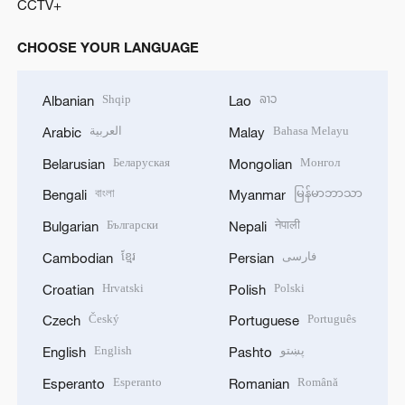
CCTV+
CHOOSE YOUR LANGUAGE
Shqip
ລາວ
Albanian
Lao
العربية
Bahasa Melayu
Arabic
Malay
Беларуская
Монгол
Belarusian
Mongolian
বাংলা
မြန်မာဘာသာ
Bengali
Myanmar
Български
नेपाली
Bulgarian
Nepali
ខ្មែរ
فارسی
Cambodian
Persian
Hrvatski
Polski
Croatian
Polish
Český
Português
Czech
Portuguese
English
پښتو
English
Pashto
Esperanto
Română
Esperanto
Romanian