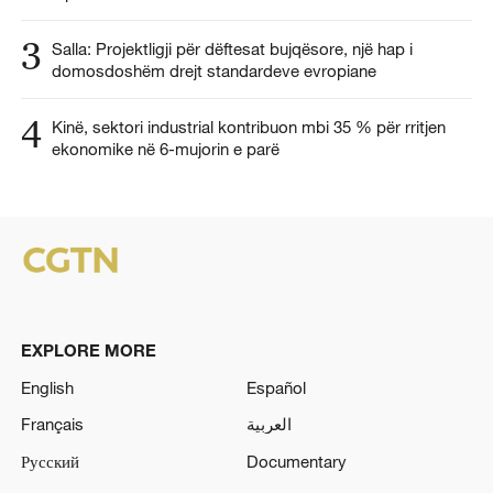
3
Salla: Projektligji për dëftesat bujqësore, një hap i
domosdoshëm drejt standardeve evropiane
4
Kinë, sektori industrial kontribuon mbi 35 % për rritjen
ekonomike në 6-mujorin e parë
EXPLORE MORE
English
Español
Français
العربية
Русский
Documentary