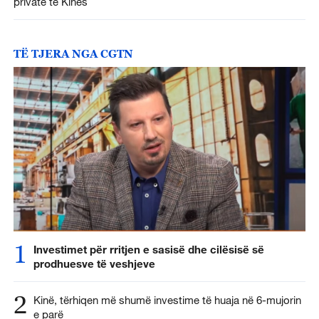
private të Kinës
TË TJERA NGA CGTN
1
Investimet për rritjen e sasisë dhe cilësisë së
prodhuesve të veshjeve
2
Kinë, tërhiqen më shumë investime të huaja në 6-mujorin
e parë