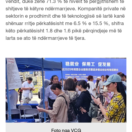
vendit, duke zënë 71.3 % të nivelit të përgjithshëm të
shitjeve të këtyre ndërmarrjeve. Kompanitë private në
sektorin e prodhimit dhe të teknologjisë së lartë kanë
shënuar rritje përkatësisht me 6.5 % e 15.5 %, shifra
këto përkatësisht 1.8 dhe 1.6 pikë përqindjeje më të
larta se ato të ndërmarrjeve të tjera.
Foto nga VCG