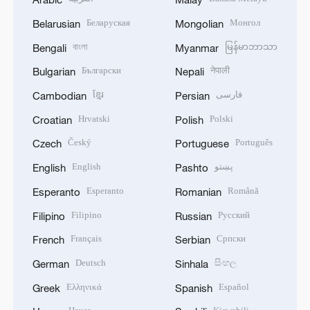
Беларуская
Монгол
Belarusian
Mongolian
বাংলা
မြန်မာဘာသာ
Bengali
Myanmar
Български
नेपाली
Bulgarian
Nepali
ខ្មែរ
فارسی
Cambodian
Persian
Hrvatski
Polski
Croatian
Polish
Český
Português
Czech
Portuguese
English
پښتو
English
Pashto
Esperanto
Română
Esperanto
Romanian
Filipino
Русский
Filipino
Russian
Français
Српски
French
Serbian
Deutsch
සිංහල
German
Sinhala
Ελληνικά
Español
Greek
Spanish