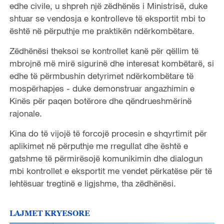
edhe civile, u shpreh një zëdhënës i Ministrisë, duke
shtuar se vendosja e kontrolleve të eksportit mbi to
është në përputhje me praktikën ndërkombëtare.
Zëdhënësi theksoi se kontrollet kanë për qëllim të
mbrojnë më mirë sigurinë dhe interesat kombëtarë, si
edhe të përmbushin detyrimet ndërkombëtare të
mospërhapjes - duke demonstruar angazhimin e
Kinës për paqen botërore dhe qëndrueshmërinë
rajonale.
Kina do të vijojë të forcojë procesin e shqyrtimit për
aplikimet në përputhje me rregullat dhe është e
gatshme të përmirësojë komunikimin dhe dialogun
mbi kontrollet e eksportit me vendet përkatëse për të
lehtësuar tregtinë e ligjshme, tha zëdhënësi.
LAJMET KRYESORE