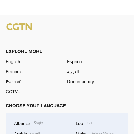
EXPLORE MORE
English
Español
Français
العربية
Русский
Documentary
CCTV+
CHOOSE YOUR LANGUAGE
Shqip
ລາວ
Albanian
Lao
العربية
Bahasa Melayu
Arabic
Malay