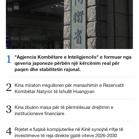
1
"Agjencia Kombëtare e Inteligjencës" e formuar nga
qeveria japoneze përbën një kërcënim real për
paqen dhe stabilitetin rajonal.
2
Kina miraton rregulloren për menaxhimin e Rezervatit
Kombëtar Natyror të Ishullit Huangyan
3
Kina zbulon masa për të përmirësuar drejtimin e
institucioneve financiare
4
Rrjetet e fuqisë kompjuterike në Kinë synojnë rritje të
investimeve të reja direkte gjatë viteve 2026-2030