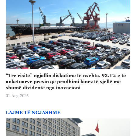
“Tre risitë” ngjallin diskutime të nxehta. 93.1% e të
anketuarve presin që prodhimi kinez të sjellë më
shumë dividentë nga inovacioni
01-Aug-2026
LAJME TË NGJASHME