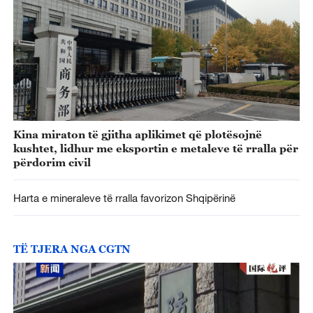
Kina miraton të gjitha aplikimet që plotësojnë
kushtet, lidhur me eksportin e metaleve të rralla për
përdorim civil
Harta e mineraleve të rralla favorizon Shqipërinë
TË TJERA NGA CGTN