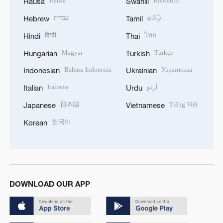
Hausa
Kiswahili
Hausa
Swahili
עברית
தமிழ்
Hebrew
Tamil
हिन्दी
ไทย
Hindi
Thai
Magyar
Türkçe
Hungarian
Turkish
Bahasa Indonesia
Українська
Indonesian
Ukrainian
Italiano
اردو
Italian
Urdu
日本語
Tiếng Việt
Japanese
Vietnamese
한국어
Korean
DOWNLOAD OUR APP