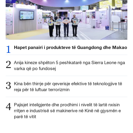
1
Hapet panairi i produkteve të Guangdong dhe Makao
2
Anija kineze shpëton 5 peshkatarë nga Sierra Leone nga
varka që po fundosej
3
Kina bën thirrje për qeverisje efektive të teknologjive të
reja për të luftuar terrorizmin
4
Pajisjet inteligjente dhe prodhimi i nivelit të lartë nxisin
rritjen e industrisë së makinerive në Kinë në gjysmën e
parë të vitit