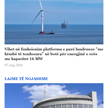
Vihet në funksionim platforma e parë lundruese "me
këmbë të tendosura" në botë për energjinë e erës
me kapacitet 16 MW
07-Aug-2026
LAJME TË NGJASHME