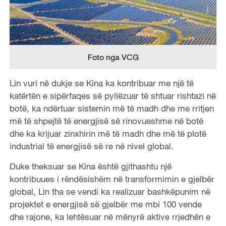
Foto nga VCG
Lin vuri në dukje se Kina ka kontribuar me një të
katërtën e sipërfaqes së pyllëzuar të shtuar rishtazi në
botë, ka ndërtuar sistemin më të madh dhe me rritjen
më të shpejtë të energjisë së rinovueshme në botë
dhe ka krijuar zinxhirin më të madh dhe më të plotë
industrial të energjisë së re në nivel global.
Duke theksuar se Kina është gjithashtu një
kontribuues i rëndësishëm në transformimin e gjelbër
global, Lin tha se vendi ka realizuar bashkëpunim në
projektet e energjisë së gjelbër me mbi 100 vende
dhe rajone, ka lehtësuar në mënyrë aktive rrjedhën e