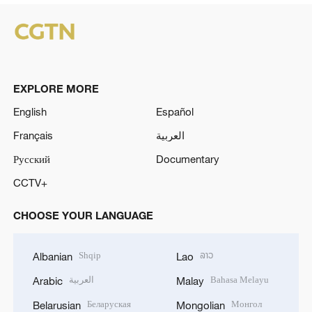
EXPLORE MORE
English
Español
Français
العربية
Русский
Documentary
CCTV+
CHOOSE YOUR LANGUAGE
Shqip
ລາວ
Albanian
Lao
العربية
Bahasa Melayu
Arabic
Malay
Беларуская
Монгол
Belarusian
Mongolian