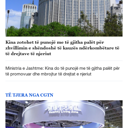
Kina zotohet të punojë me të gjitha palët për
zhvillimin e shëndoshë të kauzës ndërkombëtare të
të drejtave të njeriut
Ministria e Jashtme: Kina do të punojë me të gjitha palët për
të promovuar dhe mbrojtur të drejtat e njeriut
TË TJERA NGA CGTN