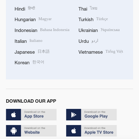
हिन्दी
ไทย
Hindi
Thai
Magyar
Türkçe
Hungarian
Turkish
Bahasa Indonesia
Українська
Indonesian
Ukrainian
Italiano
اردو
Italian
Urdu
日本語
Tiếng Việt
Japanese
Vietnamese
한국어
Korean
DOWNLOAD OUR APP