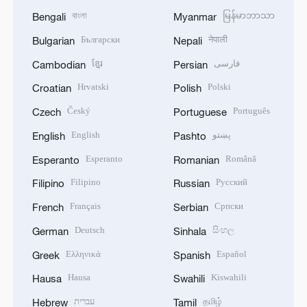
বাংলা
မြန်မာဘာသာ
Bengali
Myanmar
Български
नेपाली
Bulgarian
Nepali
ខ្មែរ
فارسی
Cambodian
Persian
Hrvatski
Polski
Croatian
Polish
Český
Português
Czech
Portuguese
English
پښتو
English
Pashto
Esperanto
Română
Esperanto
Romanian
Filipino
Русский
Filipino
Russian
Français
Српски
French
Serbian
Deutsch
සිංහල
German
Sinhala
Ελληνικά
Español
Greek
Spanish
Hausa
Kiswahili
Hausa
Swahili
עברית
தமிழ்
Hebrew
Tamil