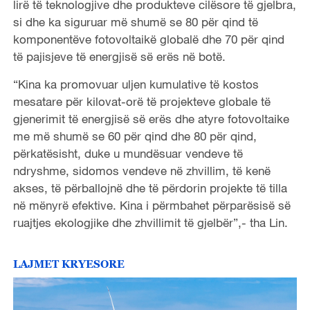
lirë të teknologjive dhe produkteve cilësore të gjelbra,
si dhe ka siguruar më shumë se 80 për qind të
komponentëve fotovoltaikë globalë dhe 70 për qind
të pajisjeve të energjisë së erës në botë.
“Kina ka promovuar uljen kumulative të kostos
mesatare për kilovat-orë të projekteve globale të
gjenerimit të energjisë së erës dhe atyre fotovoltaike
me më shumë se 60 për qind dhe 80 për qind,
përkatësisht, duke u mundësuar vendeve të
ndryshme, sidomos vendeve në zhvillim, të kenë
akses, të përballojnë dhe të përdorin projekte të tilla
në mënyrë efektive. Kina i përmbahet përparësisë së
ruajtjes ekologjike dhe zhvillimit të gjelbër”,- tha Lin.
LAJMET KRYESORE