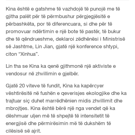
Kina është e gatshme të vazhdojë të punojë me të
gjitha palët për të përmbushur përgjegjësitë e
përbashkëta, por të diferencuara, si dhe për të
promovuar ndërtimin e një bote të pastër, të bukur
dhe të qëndrueshme, deklaroi zëdhënësi i Ministrisë
së Jashtme, Lin Jian, gjatë një konference shtypi,
citon “Xinhua”.
Lin tha se Kina ka qenë gjithmonë një aktiviste e
vendosur në zhvillimin e gjelbër.
Gjatë 20 viteve të fundit, Kina ka kapërcyer
vështirësitë në fushën e qeverisjes ekologjike dhe ka
trajtuar siç duhet marrëdhënien midis zhvillimit dhe
mbrojtjes. Kina është bërë një nga vendet që ka
dëshmuar uljen më të shpejtë të intensitetit të
energjisë dhe përmirësimin më të dukshëm të
cilësisë së ajrit.