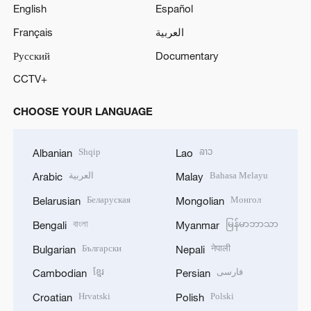
English
Español
Français
العربية
Русский
Documentary
CCTV+
CHOOSE YOUR LANGUAGE
Shqip
ລາວ
Albanian
Lao
العربية
Bahasa Melayu
Arabic
Malay
Беларуская
Монгол
Belarusian
Mongolian
বাংলা
မြန်မာဘာသာ
Bengali
Myanmar
Български
नेपाली
Bulgarian
Nepali
ខ្មែរ
فارسی
Cambodian
Persian
Hrvatski
Polski
Croatian
Polish