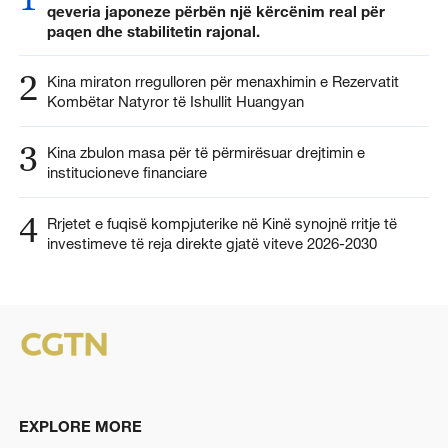
qeveria japoneze përbën një kërcënim real për
paqen dhe stabilitetin rajonal.
2
Kina miraton rregulloren për menaxhimin e Rezervatit
Kombëtar Natyror të Ishullit Huangyan
3
Kina zbulon masa për të përmirësuar drejtimin e
institucioneve financiare
4
Rrjetet e fuqisë kompjuterike në Kinë synojnë rritje të
investimeve të reja direkte gjatë viteve 2026-2030
EXPLORE MORE