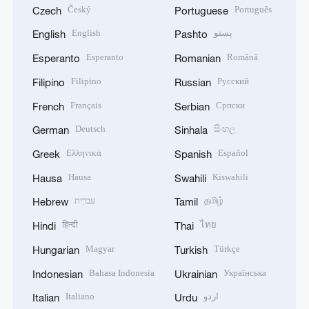
Český
Português
Czech
Portuguese
English
پښتو
English
Pashto
Esperanto
Română
Esperanto
Romanian
Filipino
Русский
Filipino
Russian
Français
Српски
French
Serbian
Deutsch
සිංහල
German
Sinhala
Ελληνικά
Español
Greek
Spanish
Hausa
Kiswahili
Hausa
Swahili
עברית
தமிழ்
Hebrew
Tamil
हिन्दी
ไทย
Hindi
Thai
Magyar
Türkçe
Hungarian
Turkish
Bahasa Indonesia
Українська
Indonesian
Ukrainian
Italiano
اردو
Italian
Urdu