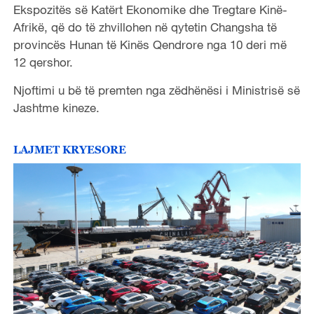
Ekspozitës së Katërt Ekonomike dhe Tregtare Kinë-
Afrikë, që do të zhvillohen në qytetin Changsha të
provincës Hunan të Kinës Qendrore nga 10 deri më
12 qershor.
Njoftimi u bë të premten nga zëdhënësi i Ministrisë së
Jashtme kineze.
LAJMET KRYESORE