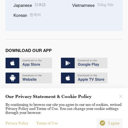
日本語
Tiếng Việt
Japanese
Vietnamese
한국어
Korean
DOWNLOAD OUR APP
Copyright © 2024 CGTN.
Our Privacy Statement & Cookie Policy
京ICP备20000184号
By continuing to browse our site you agree to our use of cookies, revised
Privacy Policy and Terms of Use. You can change your cookie settings
京公网安备 11010502050052号
through your browser.
Disinformation report hotline: 010-85061466
Privacy Policy
Terms of Use
I agree