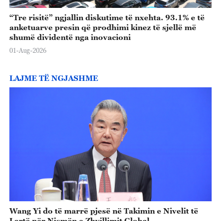
“Tre risitë” ngjallin diskutime të nxehta. 93.1% e të
anketuarve presin që prodhimi kinez të sjellë më
shumë dividentë nga inovacioni
01-Aug-2026
LAJME TË NGJASHME
Wang Yi do të marrë pjesë në Takimin e Nivelit të
Lartë për Nismën e Zhvillimit Global