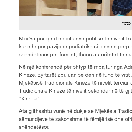
foto
Mbi 95 për qind e spitaleve publike të nivelit t
kanë hapur pavijone pediatrike si pjesë e përpj
shëndetësor për fëmijët, thanë autoritetet të m
Në një konferencë për shtyp të mbajtur nga Ad
Kineze, zyrtarët zbuluan se deri në fund të viti
Mjekësisë Tradicionale Kineze të nivelit terciar
Tradicionale Kineze të nivelit sekondar në të gji
“Xinhua”.
Ata gjithashtu vunë në dukje se Mjekësia Tradic
sëmundjeve të zakonshme të fëmijërisë dhe ofr
shëndetësor.