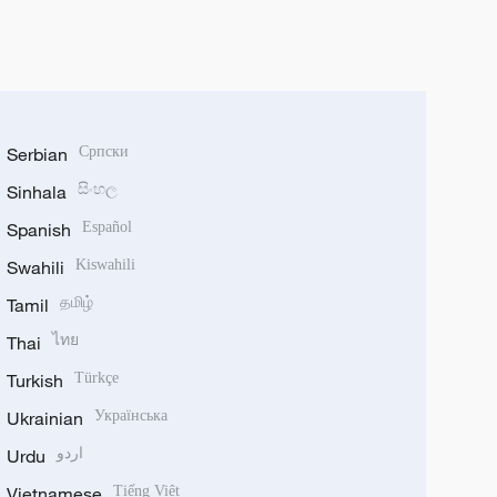
Serbian
Српски
Sinhala
සිංහල
Spanish
Español
Swahili
Kiswahili
Tamil
தமிழ்
Thai
ไทย
Turkish
Türkçe
Ukrainian
Українська
Urdu
اردو
Vietnamese
Tiếng Việt