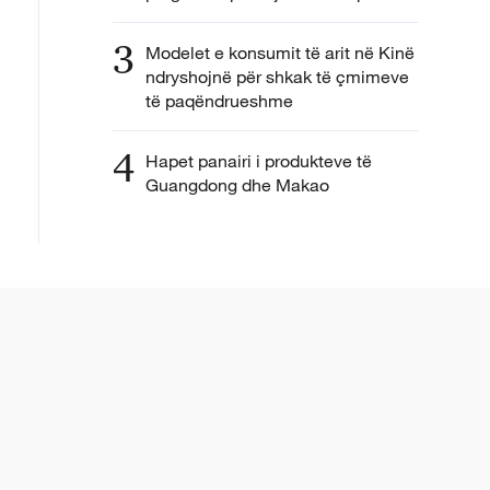
3
Modelet e konsumit të arit në Kinë
ndryshojnë për shkak të çmimeve
të paqëndrueshme
4
Hapet panairi i produkteve të
Guangdong dhe Makao