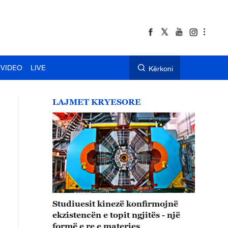
VIDEO
LIVE
Kërkoni
LAJMET KRYESORE
Studiuesit kinezë konfirmojnë
ekzistencën e topit ngjitës - një
formë e re e materies