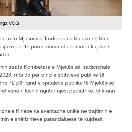
 nga VCG
ë lartë të Mjekësisë Tradicionale Kineze në Kinë
ekjeve për të përmirësuar shërbimet e kujdesit
artën.
ministrata Kombëtare e Mjekësisë Tradicionale
t 2023, mbi 95 për qind e spitaleve publike të
 dhe 72 për qind e spitaleve publike të Mjekësisë
thë vendin kishin ngritur njësi pediatrike, shkruan
ionale Kineze ka avantazhe unike në trajtimin e
imin e shërbimeve parandaluese të kujdesit