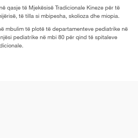
në qasje të Mjekësisë Tradicionale Kineze për të
jërisë, të tilla si mbipesha, skolioza dhe miopia.
ijnë mbulim të plotë të departamenteve pediatrike në
ë njësi pediatrike në mbi 80 për qind të spitaleve
dicionale.