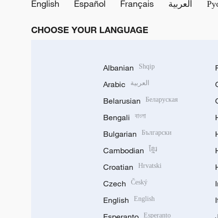
English
Español
Français
العربية
Ру
CHOOSE YOUR LANGUAGE
Albanian
Shqip
Arabic
العربية
Belarusian
Беларуская
Bengali
বাংলা
Bulgarian
Български
Cambodian
ខ្មែរ
Croatian
Hrvatski
Czech
Český
English
English
Esperanto
Esperanto