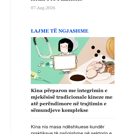
07-Aug-2026
LAJME TË NGJASHME
Kina përparon me integrimin e
mjekësisë tradicionale kineze me
atë perëndimore në trajtimin e
sëmundjeve komplekse
Kina nis masa ndëshkuese kundër
praktikave të paligjshme në sektorin e