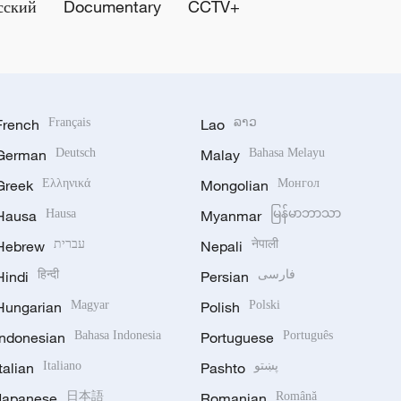
сский
Documentary
CCTV+
French
Français
Lao
ລາວ
German
Deutsch
Malay
Bahasa Melayu
Greek
Ελληνικά
Mongolian
Монгол
Hausa
Hausa
Myanmar
မြန်မာဘာသာ
Hebrew
עברית
Nepali
नेपाली
Hindi
हिन्दी
Persian
فارسی
Hungarian
Magyar
Polish
Polski
Indonesian
Bahasa Indonesia
Portuguese
Português
Italian
Italiano
Pashto
پښتو
Japanese
日本語
Romanian
Română