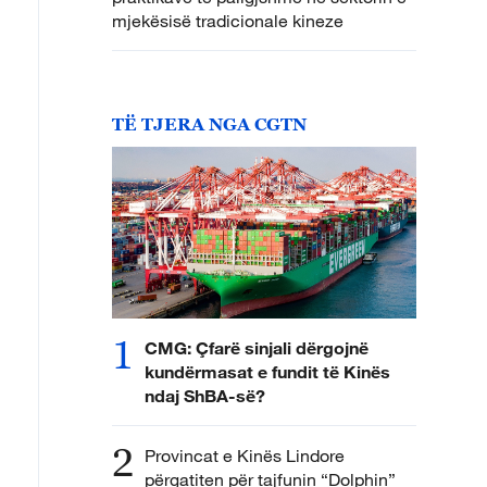
mjekësisë tradicionale kineze
TË TJERA NGA CGTN
1
CMG: Çfarë sinjali dërgojnë
kundërmasat e fundit të Kinës
ndaj ShBA-së?
2
Provincat e Kinës Lindore
përgatiten për tajfunin “Dolphin”