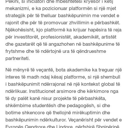
Pekini, si iniciatori dhe mbështetësi kryesor i këtij
mekanizmi, e ka pozicionuar platformën si një mjet
strategjik për të thelluar bashkëpunimin me vendet e
rajonit dhe për të promovuar zhvillimin e përbashkët.
Njëkohësisht, kjo platformë ka krijuar hapësira të reja
për investitorët, profesionistët, akademikët, artistët
dhe gazetarët që të angazhohen në bashkëpunime të
frytshme dhe të ndërtojnë ura të qëndrueshme
partneriteti.
Në mënyrë të veçantë, bota akademike ka treguar një
interes të madh ndaj kësaj platforme, si një shembull
i bashkëpunimit ndërrajonal në një kontekst global të
ndërlikuar. Institucionet arsimore dhe kërkimore nga
të dy palët kanë nisur projekte të përbashkëta,
shkëmbime studentësh dhe pedagogësh, si dhe
botime shkencore që thellojnë mirëkuptimin dhe
bashkëpunimin ndërkulturor. Veçanërisht për vendet e
Evropës Qendrore dhe Lindore, përfshirë Shqipërinë,