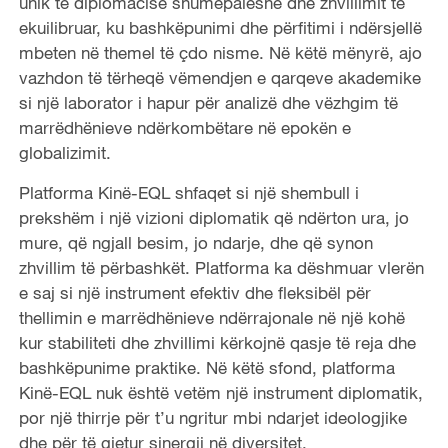
unik të diplomacisë shumëpalëshe dhe zhvillimit të
ekuilibruar, ku bashkëpunimi dhe përfitimi i ndërsjellë
mbeten në themel të çdo nisme. Në këtë mënyrë, ajo
vazhdon të tërheqë vëmendjen e qarqeve akademike
si një laborator i hapur për analizë dhe vëzhgim të
marrëdhënieve ndërkombëtare në epokën e
globalizimit.
Platforma Kinë-EQL shfaqet si një shembull i
prekshëm i një vizioni diplomatik që ndërton ura, jo
mure, që ngjall besim, jo ndarje, dhe që synon
zhvillim të përbashkët. Platforma ka dëshmuar vlerën
e saj si një instrument efektiv dhe fleksibël për
thellimin e marrëdhënieve ndërrajonale në një kohë
kur stabiliteti dhe zhvillimi kërkojnë qasje të reja dhe
bashkëpunime praktike. Në këtë sfond, platforma
Kinë-EQL nuk është vetëm një instrument diplomatik,
por një thirrje për t’u ngritur mbi ndarjet ideologjike
dhe për të gjetur sinergji në diversitet.