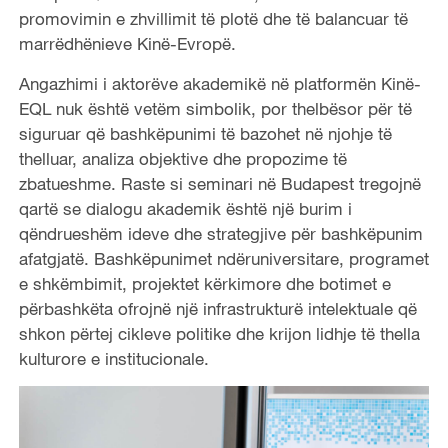
promovimin e zhvillimit të plotë dhe të balancuar të
marrëdhënieve Kinë-Evropë.
Angazhimi i aktorëve akademikë në platformën Kinë-
EQL nuk është vetëm simbolik, por thelbësor për të
siguruar që bashkëpunimi të bazohet në njohje të
thelluar, analiza objektive dhe propozime të
zbatueshme. Raste si seminari në Budapest tregojnë
qartë se dialogu akademik është një burim i
qëndrueshëm ideve dhe strategjive për bashkëpunim
afatgjatë. Bashkëpunimet ndëruniversitare, programet
e shkëmbimit, projektet kërkimore dhe botimet e
përbashkëta ofrojnë një infrastrukturë intelektuale që
shkon përtej cikleve politike dhe krijon lidhje të thella
kulturore e institucionale.