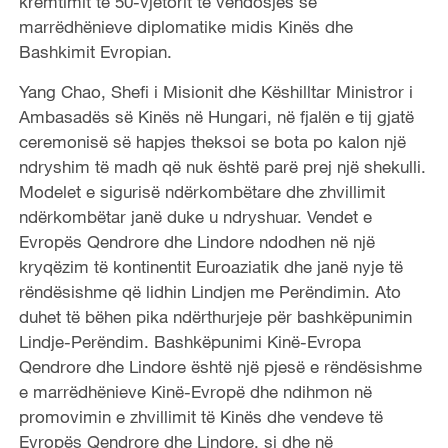
kremtimit të 50-vjetorit të vendosjes së
marrëdhënieve diplomatike midis Kinës dhe
Bashkimit Evropian.
Yang Chao, Shefi i Misionit dhe Këshilltar Ministror i
Ambasadës së Kinës në Hungari, në fjalën e tij gjatë
ceremonisë së hapjes theksoi se bota po kalon një
ndryshim të madh që nuk është parë prej një shekulli.
Modelet e sigurisë ndërkombëtare dhe zhvillimit
ndërkombëtar janë duke u ndryshuar. Vendet e
Evropës Qendrore dhe Lindore ndodhen në një
kryqëzim të kontinentit Euroaziatik dhe janë nyje të
rëndësishme që lidhin Lindjen me Perëndimin. Ato
duhet të bëhen pika ndërthurjeje për bashkëpunimin
Lindje-Perëndim. Bashkëpunimi Kinë-Evropa
Qendrore dhe Lindore është një pjesë e rëndësishme
e marrëdhënieve Kinë-Evropë dhe ndihmon në
promovimin e zhvillimit të Kinës dhe vendeve të
Evropës Qendrore dhe Lindore, si dhe në