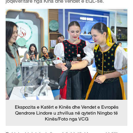
joqeveritarë nga Kina dhe vendet e EQL-së.
Ekspozita e Katërt e Kinës dhe Vendet e Evropës
Qendrore Lindore u zhvillua në qytetin Ningbo
të
Kinës/
Foto nga VCG