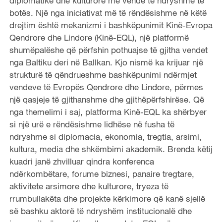
diplomatike dhe kulturore me vende të ndryshme të
botës. Një nga iniciativat më të rëndësishme në këtë
drejtim është mekanizmi i bashkëpunimit Kinë-Evropa
Qendrore dhe Lindore (Kinë-EQL), një platformë
shumëpalëshe që përfshin pothuajse të gjitha vendet
nga Baltiku deri në Ballkan. Kjo nismë ka krijuar një
strukturë të qëndrueshme bashkëpunimi ndërmjet
vendeve të Evropës Qendrore dhe Lindore, përmes
një qasjeje të gjithanshme dhe gjithëpërfshirëse. Që
nga themelimi i saj, platforma Kinë-EQL ka shërbyer
si një urë e rëndësishme lidhëse në fusha të
ndryshme si diplomacia, ekonomia, tregtia, arsimi,
kultura, media dhe shkëmbimi akademik. Brenda këtij
kuadri janë zhvilluar qindra konferenca
ndërkombëtare, forume biznesi, panaire tregtare,
aktivitete arsimore dhe kulturore, tryeza të
rrumbullakëta dhe projekte kërkimore që kanë sjellë
së bashku aktorë të ndryshëm institucionalë dhe