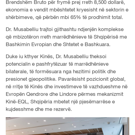
Brendshëm Bruto për frymë prej rreth 8,500 dollarë,
ekonomia e vendit mbështetet kryesisht në sektorin e
shërbimeve, që përbën mbi 65% të prodhimit total.
Dr. Musabelliu trajtoi gjithashtu ndjenjën komplekse
që mbizotëron rreth marrëdhënieve të Shqipërisë me
Bashkimin Evropian dhe Shtetet e Bashkuara.
Duke iu kthyer Kinës, Dr. Musabelliu theksoi
potencialin e pashfrytëzuar të marrëdhënieve
bilaterale, të formësuara nga hezitimi politik dhe
presionet gjeopolitike. Pavarësisht pozicionit global,
në rritje të Kinës dhe investimeve të vazhdueshme në
Evropën Qendrore dhe Lindore përmes mekanizmit
Kinë-EQL, Shqipëria mbetet një pjesëmarrëse e
kujdesshme dhe me rezervë.