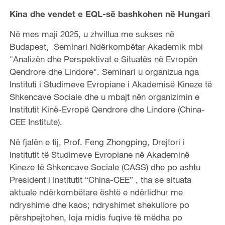
Kina dhe vendet e EQL-së bashkohen në Hungari
Në mes maji 2025, u zhvillua me sukses në
Budapest, Seminari Ndërkombëtar Akademik mbi
"Analizën dhe Perspektivat e Situatës në Evropën
Qendrore dhe Lindore". Seminari u organizua nga
Instituti i Studimeve Evropiane i Akademisë Kineze të
Shkencave Sociale dhe u mbajt nën organizimin e
Institutit Kinë-Evropë Qendrore dhe Lindore (China-
CEE Institute).
Në fjalën e tij, Prof. Feng Zhongping, Drejtori i
Institutit të Studimeve Evropiane në Akademinë
Kineze të Shkencave Sociale (CASS) dhe po ashtu
President i Institutit “China-CEE” , tha se situata
aktuale ndërkombëtare është e ndërlidhur me
ndryshime dhe kaos; ndryshimet shekullore po
përshpejtohen, loja midis fuqive të mëdha po