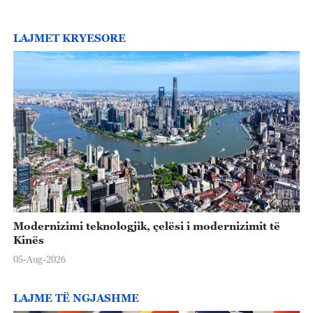
LAJMET KRYESORE
Modernizimi teknologjik, çelësi i modernizimit të
Kinës
05-Aug-2026
LAJME TË NGJASHME