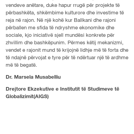
vendeve anëtare, duke hapur rrugë për projekte të
përbashkëta, shkëmbime kulturore dhe investime të
reja në rajon. Në një kohë kur Ballkani dhe rajoni
përballen me sfida të ndryshme ekonomike dhe
sociale, kjo iniciativë sjell mundësi konkrete për
zhvillim dhe bashkëpunim. Përmes këtij mekanizmi,
vendet e rajonit mund të krijojnë lidhje më të forta dhe
të ndajnë përvojat e tyre për të ndërtuar një të ardhme
më të begatë.
Dr. Marsela Musabelliu
Drejtore Ekzekutive e Institutit të Studimeve të
Globalizimit(AIGS)