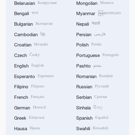
Беларуская
Монгол
Belarusian
Mongolian
বাংলা
မြန်မာဘာသာ
Bengali
Myanmar
Български
नेपाली
Bulgarian
Nepali
ខ្មែរ
فارسی
Cambodian
Persian
Hrvatski
Polski
Croatian
Polish
Český
Português
Czech
Portuguese
English
پښتو
English
Pashto
Esperanto
Română
Esperanto
Romanian
Filipino
Русский
Filipino
Russian
Français
Српски
French
Serbian
Deutsch
සිංහල
German
Sinhala
Ελληνικά
Español
Greek
Spanish
Hausa
Kiswahili
Hausa
Swahili