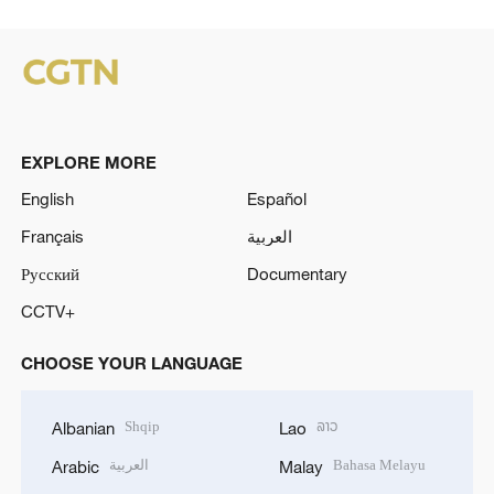
EXPLORE MORE
English
Español
Français
العربية
Русский
Documentary
CCTV+
CHOOSE YOUR LANGUAGE
Shqip
ລາວ
Albanian
Lao
العربية
Bahasa Melayu
Arabic
Malay