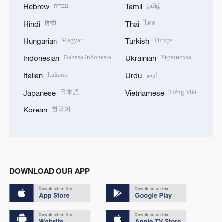
עברית
தமிழ்
Hebrew
Tamil
हिन्दी
ไทย
Hindi
Thai
Magyar
Türkçe
Hungarian
Turkish
Bahasa Indonesia
Українська
Indonesian
Ukrainian
Italiano
اردو
Italian
Urdu
日本語
Tiếng Việt
Japanese
Vietnamese
한국어
Korean
DOWNLOAD OUR APP