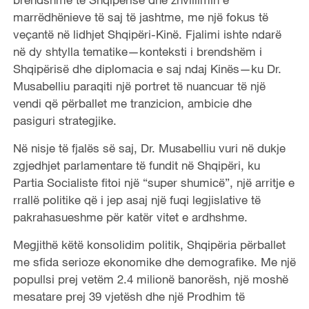
marrëdhënieve të saj të jashtme, me një fokus të
veçantë në lidhjet Shqipëri-Kinë. Fjalimi ishte ndarë
në dy shtylla tematike—konteksti i brendshëm i
Shqipërisë dhe diplomacia e saj ndaj Kinës—ku Dr.
Musabelliu paraqiti një portret të nuancuar të një
vendi që përballet me tranzicion, ambicie dhe
pasiguri strategjike.
Në nisje të fjalës së saj, Dr. Musabelliu vuri në dukje
zgjedhjet parlamentare të fundit në Shqipëri, ku
Partia Socialiste fitoi një “super shumicë”, një arritje e
rrallë politike që i jep asaj një fuqi legjislative të
pakrahasueshme për katër vitet e ardhshme.
Megjithë këtë konsolidim politik, Shqipëria përballet
me sfida serioze ekonomike dhe demografike. Me një
popullsi prej vetëm 2.4 milionë banorësh, një moshë
mesatare prej 39 vjetësh dhe një Prodhim të