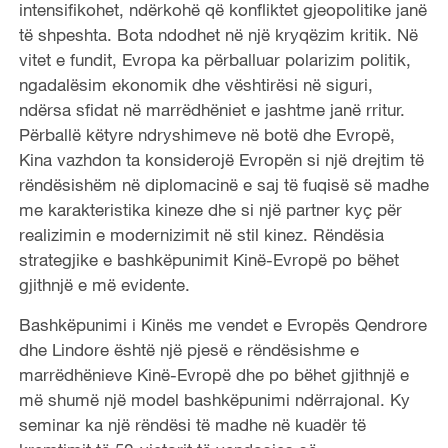
intensifikohet, ndërkohë që konfliktet gjeopolitike janë
të shpeshta. Bota ndodhet në një kryqëzim kritik. Në
vitet e fundit, Evropa ka përballuar polarizim politik,
ngadalësim ekonomik dhe vështirësi në siguri,
ndërsa sfidat në marrëdhëniet e jashtme janë rritur.
Përballë këtyre ndryshimeve në botë dhe Evropë,
Kina vazhdon ta konsiderojë Evropën si një drejtim të
rëndësishëm në diplomacinë e saj të fuqisë së madhe
me karakteristika kineze dhe si një partner kyç për
realizimin e modernizimit në stil kinez. Rëndësia
strategjike e bashkëpunimit Kinë-Evropë po bëhet
gjithnjë e më evidente.
Bashkëpunimi i Kinës me vendet e Evropës Qendrore
dhe Lindore është një pjesë e rëndësishme e
marrëdhënieve Kinë-Evropë dhe po bëhet gjithnjë e
më shumë një model bashkëpunimi ndërrajonal. Ky
seminar ka një rëndësi të madhe në kuadër të