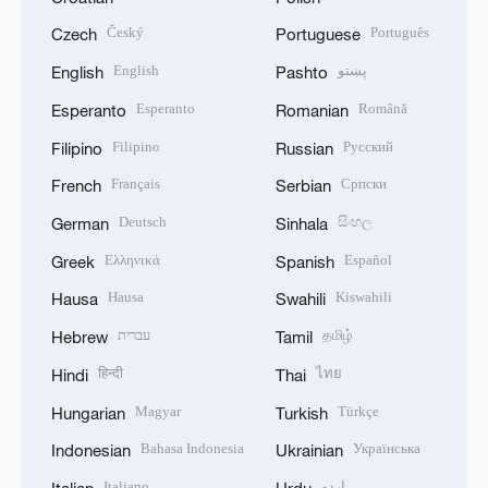
Český
Português
Czech
Portuguese
English
پښتو
English
Pashto
Esperanto
Română
Esperanto
Romanian
Filipino
Русский
Filipino
Russian
Français
Српски
French
Serbian
Deutsch
සිංහල
German
Sinhala
Ελληνικά
Español
Greek
Spanish
Hausa
Kiswahili
Hausa
Swahili
עברית
தமிழ்
Hebrew
Tamil
हिन्दी
ไทย
Hindi
Thai
Magyar
Türkçe
Hungarian
Turkish
Bahasa Indonesia
Українська
Indonesian
Ukrainian
Italiano
اردو