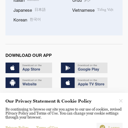
Italian
Urdu
日本語
Tiếng Việt
Japanese
Vietnamese
한국어
Korean
DOWNLOAD OUR APP
Copyright © 2024 CGTN.
Our Privacy Statement & Cookie Policy
京ICP备20000184号
By continuing to browse our site you agree to our use of cookies, revised
Privacy Policy and Terms of Use. You can change your cookie settings
京公网安备 11010502050052号
through your browser.
Disinformation report hotline: 010-85061466
Privacy Policy
Terms of Use
I agree