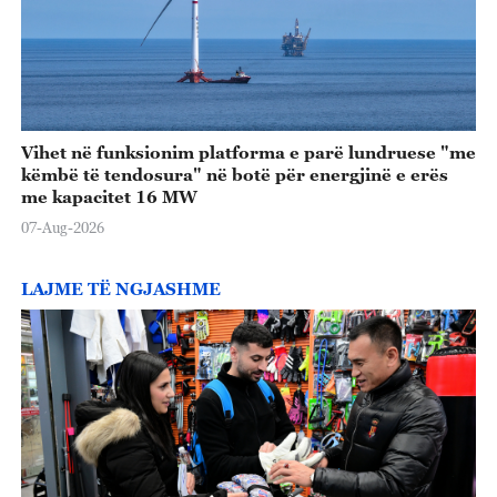
o
Vihet në funksionim platforma e parë lundruese "me
këmbë të tendosura" në botë për energjinë e erës
me kapacitet 16 MW
07-Aug-2026
LAJME TË NGJASHME