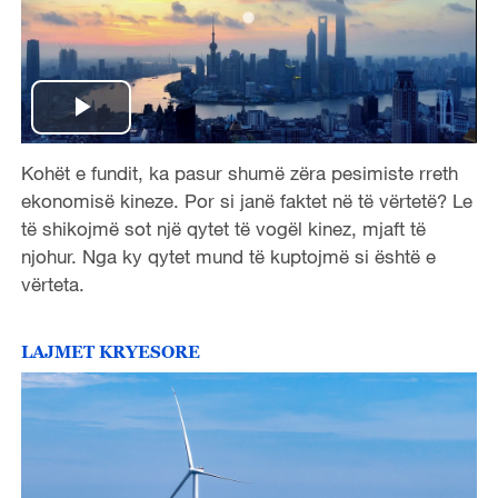
P
Kohët e fundit, ka pasur shumë zëra pesimiste rreth
l
ekonomisë kineze. Por si janë faktet në të vërtetë? Le
a
të shikojmë sot një qytet të vogël kinez, mjaft të
njohur. Nga ky qytet mund të kuptojmë si është e
y
vërteta.
V
LAJMET KRYESORE
i
d
e