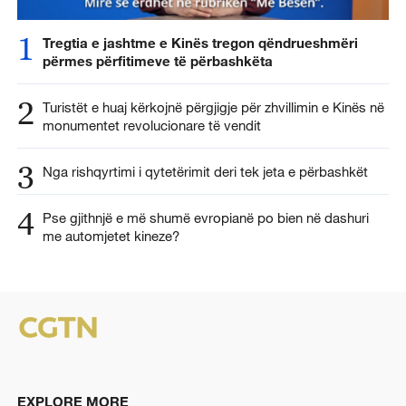
1
Tregtia e jashtme e Kinës tregon qëndrueshmëri
përmes përfitimeve të përbashkëta
2
Turistët e huaj kërkojnë përgjigje për zhvillimin e Kinës në
monumentet revolucionare të vendit
3
Nga rishqyrtimi i qytetërimit deri tek jeta e përbashkët
4
Pse gjithnjë e më shumë evropianë po bien në dashuri
me automjetet kineze?
EXPLORE MORE