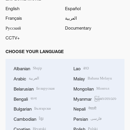
English
Español
Français
العربية
Русский
Documentary
CCTV+
CHOOSE YOUR LANGUAGE
Shqip
ລາວ
Albanian
Lao
العربية
Bahasa Melayu
Arabic
Malay
Беларуская
Монгол
Belarusian
Mongolian
বাংলা
မြန်မာဘာသာ
Bengali
Myanmar
Български
नेपाली
Bulgarian
Nepali
ខ្មែរ
فارسی
Cambodian
Persian
Hrvatski
Polski
Croatian
Polish