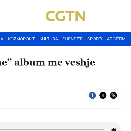
IA
KOZMOPOLIT
KULTURA
SHËNDETI
SPORTI
ARGËTIMI
me” album me veshje