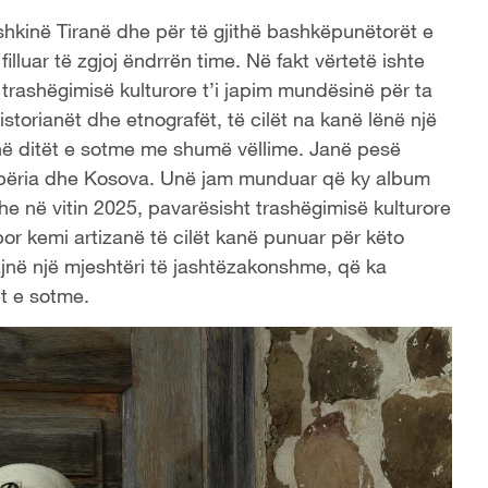
ashkinë Tiranë dhe për të gjithë bashkëpunëtorët e
lluar të zgjoj ëndrrën time. Në fakt vërtetë ishte
trashëgimisë kulturore t’i japim mundësinë për ta
istorianët dhe etnografët, të cilët na kanë lënë një
në ditët e sotme me shumë vëllime. Janë pesë
hqipëria dhe Kosova. Unë jam munduar që ky album
dhe në vitin 2025, pavarësisht trashëgimisë kulturore
or kemi artizanë të cilët kanë punuar për këto
ajnë një mjeshtëri të jashtëzakonshme, që ka
t e sotme.