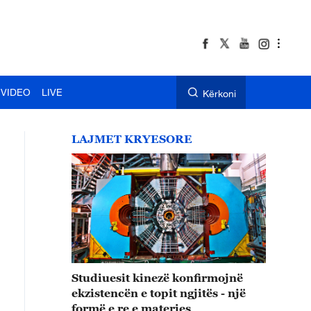
VIDEO
LIVE
Kërkoni
LAJMET KRYESORE
Studiuesit kinezë konfirmojnë
ekzistencën e topit ngjitës - një
formë e re e materies