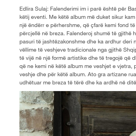
Edlira Sulaj: Falenderimi im i parë është për B
këtij eventi. Me këtë album më duket sikur kam fi
një ëndërr e përhershme, që çfarë kemi fond të 
përcjellë në breza. Falenderoj shumë të gjithë h
pasuri të jashtëzakonshme dhe ka ardhur deri 
vëllime të veshjeve tradicionale nga gjithë S
të vijë në një formë artistike dhe të tregojë që 
që ne kemi në këtë album me veshjet e vjetra, p
veshje dhe për këtë album. Ato gra artizane ru
udhëtuar me breza të tërë dhe ka ardhë në ditë