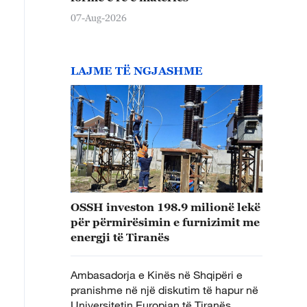
07-Aug-2026
LAJME TË NGJASHME
OSSH investon 198.9 milionë lekë
për përmirësimin e furnizimit me
energji të Tiranës
Ambasadorja e Kinës në Shqipëri e
pranishme në një diskutim të hapur në
Universitetin Europian të Tiranës