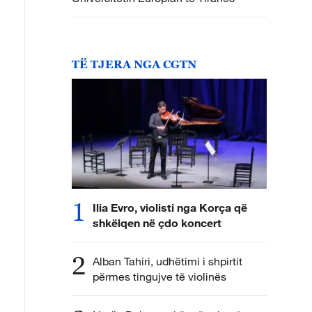
TË TJERA NGA CGTN
1
Ilia Evro, violisti nga Korça që
shkëlqen në çdo koncert
2
Alban Tahiri, udhëtimi i shpirtit
përmes tingujve të violinës