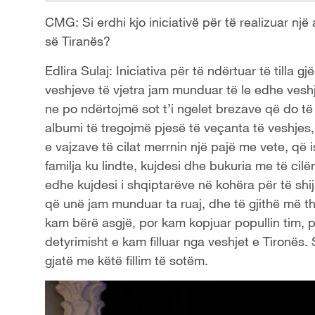
CMG: Si erdhi kjo iniciativë për të realizuar një
së Tiranës?
Edlira Sulaj: Iniciativa për të ndërtuar të tilla 
veshjeve të vjetra jam munduar të le edhe veshj
ne po ndërtojmë sot t’i ngelet brezave që do të
albumi të tregojmë pjesë të veçanta të veshjes, 
e vajzave të cilat merrnin një pajë me vete, që 
familja ku lindte, kujdesi dhe bukuria me të cil
edhe kujdesi i shqiptarëve në kohëra për të shi
që unë jam munduar ta ruaj, dhe të gjithë më 
kam bërë asgjë, por kam kopjuar popullin tim, 
detyrimisht e kam filluar nga veshjet e Tironës.
gjatë me këtë fillim të sotëm.