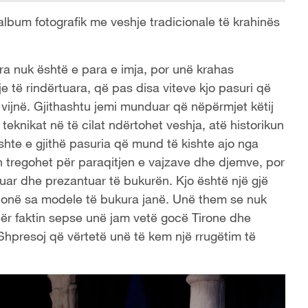
 album fotografik me veshje tradicionale të krahinës
gjëra nuk është e para e imja, por unë krahas
e të rindërtuara, që pas disa viteve kjo pasuri që
 vijnë. Gjithashtu jemi munduar që nëpërmjet këtij
teknikat në të cilat ndërtohet veshja, atë historikun
ishte e gjithë pasuria që mund të kishte ajo nga
ën tregohet për paraqitjen e vajzave dhe djemve, por
juar dhe prezantuar të bukurën. Kjo është një gjë
thonë sa modele të bukura janë. Unë them se nuk
për faktin sepse unë jam vetë gocë Tirone dhe
 Shpresoj që vërtetë unë të kem një rrugëtim të