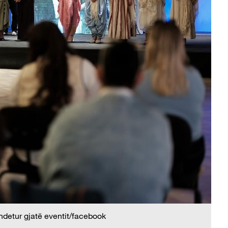
ndetur gjatë eventit/facebook