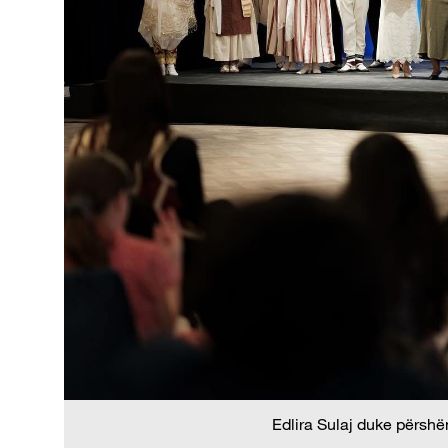
Edlira Sulaj duke përshë