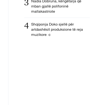
3
Nadia Dobruna, këngëtarja që
mban gjallë polifoninë
mallakastriote
4
Shqiponja Doko sjellë për
artdashësit produksione të reja
muzikore c