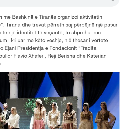
me Bashkinë e Tiranës organizoi aktivitetin
". Tirana dhe trevat përreth saj përbëjnë një pasuri
vete një identitet të veçantë, të shprehur me
 i krijuar me këto veshje, një thesar i vërtetë i
dio Ejani Presidentja e Fondacionit “Tradita
pullor Flavio Xhaferi, Reji Berisha dhe Katerian
a.