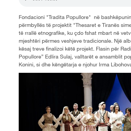
Fondacioni "Tradita Popullore" në bashkëpunim 
përmbyllës të projektit "Thesaret e Tiranës sime
të rrallë etnografike, ku çdo fshat mbart në vet
mjeshtëri përmes veshjeve tradicionale. Një album
kësaj treve finalizoi këtë projekt. Flasin për Ra
Popullore” Edlira Sulaj, valltarët e ansamblit po
Konini, si dhe këngëtarja e njohur Irma Libohov