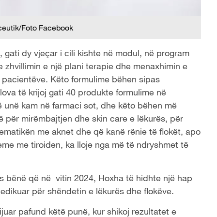
ceutik/Foto Facebook
 gati dy vjeçar i cili kishte në modul, në program
e zhvillimin e një plani terapie dhe menaxhimin e
 pacientëve. Këto formulime bëhen sipas
ova të krijoj gati 40 produkte formulime në
ë unë kam në farmaci sot, dhe këto bëhen më
 për mirëmbajtjen dhe skin care e lëkurës, për
ematikën me aknet dhe që kanë rënie të flokët, apo
me me tiroiden, ka lloje nga më të ndryshmet të
s bënë që në vitin 2024, Hoxha të hidhte një hap
dedikuar për shëndetin e lëkurës dhe flokëve.
juar pafund këtë punë, kur shikoj rezultatet e