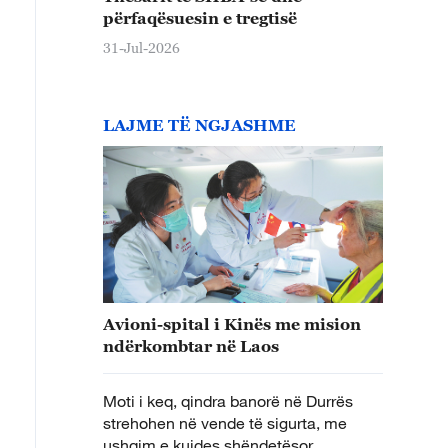
përfaqësuesin e tregtisë
31-Jul-2026
LAJME TË NGJASHME
Avioni-spital i Kinës me mision
ndërkombtar në Laos
Moti i keq, qindra banorë në Durrës
strehohen në vende të sigurta, me
ushqim e kujdes shëndetësor