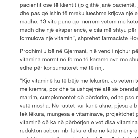
pacientit ose të klientit (jo gjithë janë pacientë
dhe pas që ishin të mrekullueshme krijova një
madhe. 13 vite punë që merrem vetëm me këtë p
madh dhe një eksperiencë, e cila më shtyu për 
formulova një vitamin”, shprehet farmaciste Ho
Prodhimi u bë në Gjermani, një vend i njohur pë
vitamina merret në formë të karameleve me shu
edhe për konsumatorët më të rinj.
“Kjo vitaminë ka të bëjë me lëkurën. Jo vetëm t
me kremra, por dhe ta ushqejmë atë së brends
marrim, sumplementet që përdorim, edhe pse m
vetë mosha. Në rastet kur kanë akne, pjesa e
tek lëkura, mungesa e vitaminave, projektohet gj
vitaminë që ka në përbërjen e vet disa vitamina 
redukton sebon mbi lëkurë dhe në këtë mënyrë u