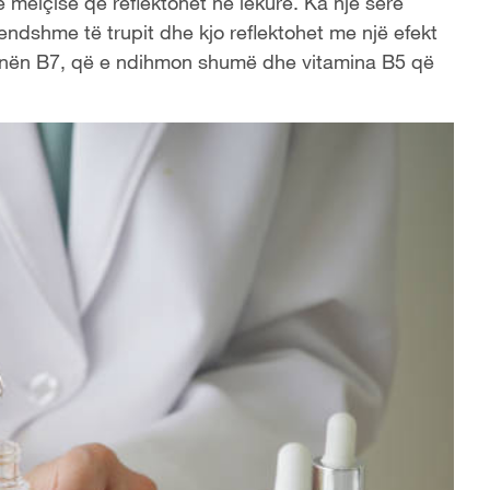
ë mëlçisë që reflektohet në lëkurë. Ka një serë
dshme të trupit dhe kjo reflektohet me një efekt
minën B7, që e ndihmon shumë dhe vitamina B5 që