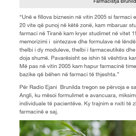
Farmacistja Brunil
“Unë e fillova biznesin në vitin 2005 si farmaci
20 vite që punoj në këtë zonë, kam mbaruar stu
farmaci në Tiranë kam kryer studimet në vitet 
memorizimi i sintezave dhe formulave në lëndën
thelbi i dy moduleve, thelbi i farmaceutikës dh
doja shumë. Pavarësisht se ishin të vështira ka
Më pas në vitin 2005 kam hapur farmacinë time 
bazike që bëhen në farmaci të thjeshta.”
Për Radio Ejani Brunilda tregon se përvoja e saj
Angli, ku mësoi formulimet e avancuara, miksi
individuale të pacientëve. Ky trajnim e nxiti të 
farmacinë e saj.