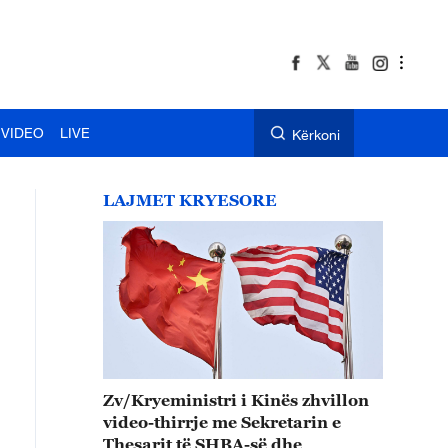
VIDEO
LIVE
Kërkoni
LAJMET KRYESORE
Zv/Kryeministri i Kinës zhvillon
video-thirrje me Sekretarin e
Thesarit të SHBA-së dhe