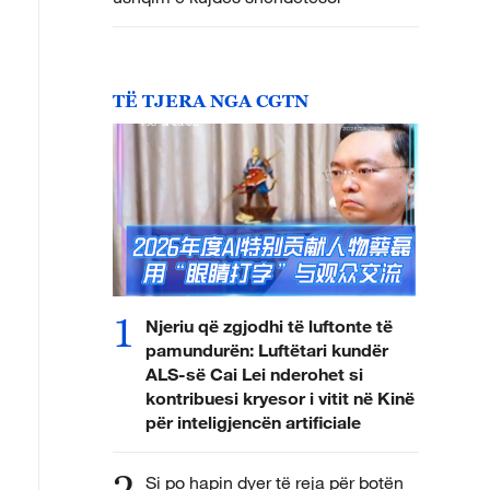
TË TJERA NGA CGTN
1
Njeriu që zgjodhi të luftonte të
pamundurën: Luftëtari kundër
ALS-së Cai Lei nderohet si
kontribuesi kryesor i vitit në Kinë
për inteligjencën artificiale
2
Si po hapin dyer të reja për botën