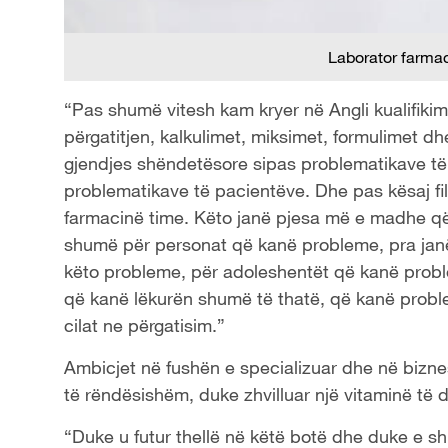
Laborator farma
“Pas shumë vitesh kam kryer në Angli kualifikim,
përgatitjen, kalkulimet, miksimet, formulimet dh
gjendjes shëndetësore sipas problematikave të
problematikave të pacientëve. Dhe pas kësaj fill
farmacinë time. Këto janë pjesa më e madhe q
shumë për personat që kanë probleme, pra janë
këto probleme, për adoleshentët që kanë probl
që kanë lëkurën shumë të thatë, që kanë proble
cilat ne përgatisim.”
Ambicjet në fushën e specializuar dhe në bizne
të rëndësishëm, duke zhvilluar një vitaminë të 
“Duke u futur thellë në këtë botë dhe duke e shi