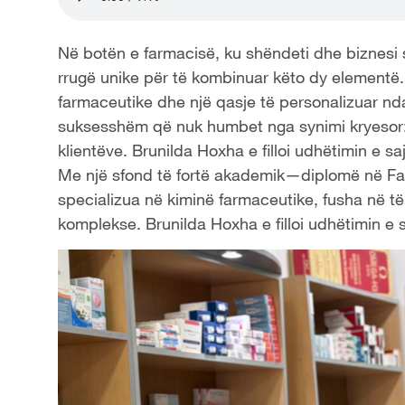
Në botën e farmacisë, ku shëndeti dhe biznesi 
rrugë unike për të kombinuar këto dy elementë. 
farmaceutike dhe një qasje të personalizuar ndaj
suksesshëm që nuk humbet nga synimi kryesor: 
klientëve. Brunilda Hoxha e filloi udhëtimin e sa
Me një sfond të fortë akademik—diplomë në Farm
specializua në kiminë farmaceutike, fusha në të
komplekse. Brunilda Hoxha e filloi udhëtimin e s