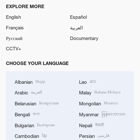
EXPLORE MORE
English
Español
Français
العربية
Русский
Documentary
CCTV+
CHOOSE YOUR LANGUAGE
Shqip
ລາວ
Albanian
Lao
العربية
Bahasa Melayu
Arabic
Malay
Беларуская
Монгол
Belarusian
Mongolian
বাংলা
မြန်မာဘာသာ
Bengali
Myanmar
Български
नेपाली
Bulgarian
Nepali
ខ្មែរ
فارسی
Cambodian
Persian