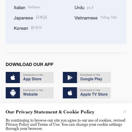
Italiano
اردو
Italian
Urdu
日本語
Tiếng Việt
Japanese
Vietnamese
한국어
Korean
DOWNLOAD OUR APP
Copyright © 2024 CGTN.
Our Privacy Statement & Cookie Policy
京ICP备20000184号
By continuing to browse our site you agree to our use of cookies, revised
Privacy Policy and Terms of Use. You can change your cookie settings
京公网安备 11010502050052号
through your browser.