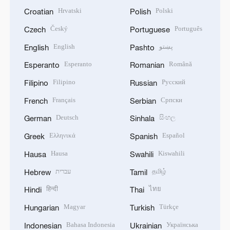
Hrvatski
Polski
Croatian
Polish
Český
Português
Czech
Portuguese
English
پښتو
English
Pashto
Esperanto
Română
Esperanto
Romanian
Filipino
Русский
Filipino
Russian
Français
Српски
French
Serbian
Deutsch
සිංහල
German
Sinhala
Ελληνικά
Español
Greek
Spanish
Hausa
Kiswahili
Hausa
Swahili
עברית
தமிழ்
Hebrew
Tamil
हिन्दी
ไทย
Hindi
Thai
Magyar
Türkçe
Hungarian
Turkish
Bahasa Indonesia
Українська
Indonesian
Ukrainian