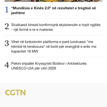
1
“Mundësia e Kinës 2.0” në rezultatet e tregtisë së
jashtme
2
Studiuesit kinezë konfirmojnë ekzistencën e topit ngjitës
- një formë e re e materies
3
Vihet në funksionim platforma e parë lundruese "me
këmbë të tendosura" në botë për energjinë e erës me
kapacitet 16 MW
4
Pekini shpallet Kryeqyteti Botëror i Arkitekturës
UNESCO-UIA për vitin 2029