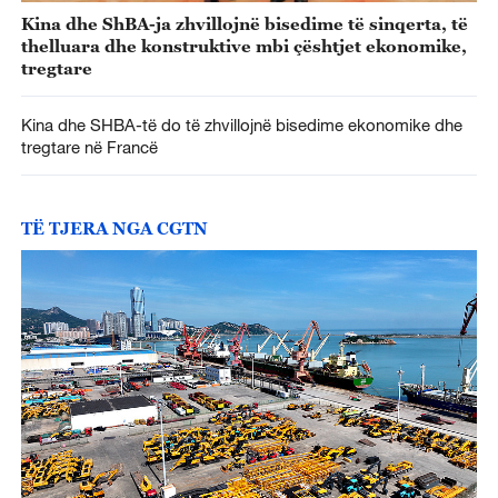
Kina dhe ShBA-ja zhvillojnë bisedime të sinqerta, të
thelluara dhe konstruktive mbi çështjet ekonomike,
tregtare
Kina dhe SHBA-të do të zhvillojnë bisedime ekonomike dhe
tregtare në Francë
TË TJERA NGA CGTN