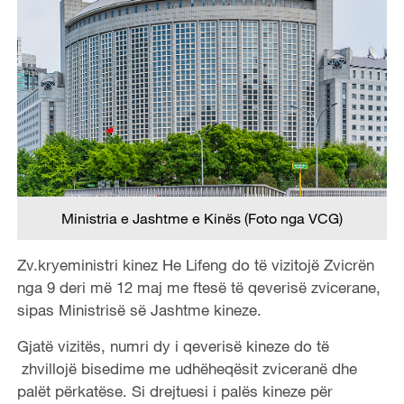
Ministria e Jashtme e Kinës (Foto nga VCG)
Zv.kryeministri kinez He Lifeng do të vizitojë Zvicrën
nga 9 deri më 12 maj me ftesë të qeverisë zvicerane,
sipas Ministrisë së Jashtme kineze.
Gjatë vizitës, numri dy i qeverisë kineze do të
zhvillojë bisedime me udhëheqësit zviceranë dhe
palët përkatëse. Si drejtuesi i palës kineze për