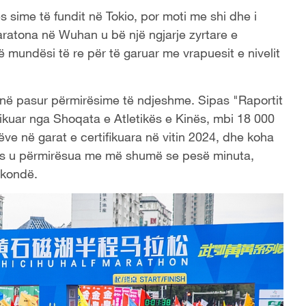
 sime të fundit në Tokio, por moti me shi dhe i
 maratona në Wuhan u bë një ngjarje zyrtare e
një mundësi të re për të garuar me vrapuesit e nivelit
kanë pasur përmirësime të ndjeshme. Sipas "Raportit
likuar nga Shoqata e Atletikës e Kinës, mbi 18 000
e në garat e certifikuara në vitin 2024, dhe koha
ës u përmirësua me më shumë se pesë minuta,
ekondë.