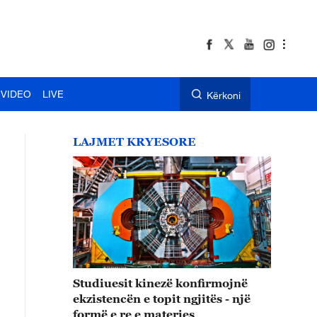
VIDEO
LIVE
Kërkoni
LAJMET KRYESORE
Studiuesit kinezë konfirmojnë
ekzistencën e topit ngjitës - një
formë e re e materies