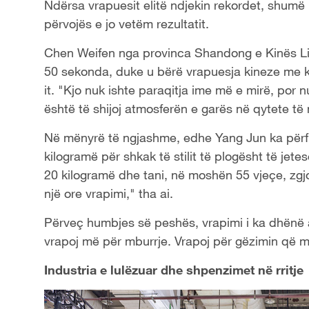
Ndërsa vrapuesit elitë ndjekin rekordet, shumë
përvojës e jo vetëm rezultatit.
Chen Weifen nga provinca Shandong e Kinës Li
50 sekonda, duke u bërë vrapuesja kineze me 
it. "Kjo nuk ishte paraqitja ime më e mirë, por n
është të shijoj atmosferën e garës në qytete të
Në mënyrë të ngjashme, edhe Yang Jun ka përfi
kilogramë për shkak të stilit të plogësht të je
20 kilogramë dhe tani, në moshën 55 vjeçe, zg
një ore vrapimi," tha ai.
Përveç humbjes së peshës, vrapimi i ka dhënë a
vrapoj më për mburrje. Vrapoj për gëzimin që më
Industria e lulëzuar dhe shpenzimet në rritje