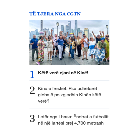
TË TJERA NGA CGTN
1
Këtë verë ejani në Kinë!
2
Kina e freskët. Pse udhëtarët
globalë po zgjedhin Kinën këtë
verë?
3
Letër nga Lhasa: Ëndrrat e futbollit
në një lartësi prej 4,700 metrash