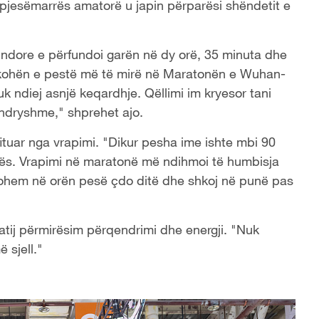
 pjesëmarrës amatorë u japin përparësi shëndetit e
ndore e përfundoi garën në dy orë, 35 minuta dhe
kohën e pestë më të mirë në Maratonën e Wuhan-
uk ndiej asnjë keqardhje. Qëllimi im kryesor tani
 ndryshme," shprehet ajo.
tuar nga vrapimi. "Dikur pesha ime ishte mbi 90
tesës. Vrapimi në maratonë më ndihmoi të humbisja
johem në orën pesë çdo ditë dhe shkoj në punë pas
tij përmirësim përqendrimi dhe energji. "Nuk
 sjell."