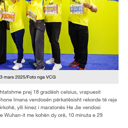
3 mars 2025/Foto nga VCG
shtatshme prej 18 gradësh celsius, vrapuesit
one Imana vendosën përkatësisht rekorde të reja
kohë, ylli kinez i maratonës He Jie vendosi
n e Wuhan-it me kohën dy orë, 10 minuta e 29