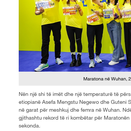
Maratona në Wuhan, 2
Nën një shi të imët dhe një temperaturë të për
etiopianë Asefa Mengstu Negewo dhe Guteni Sh
në garat për meshkuj dhe femra në Wuhan. Ndër
gjithashtu rekord të ri kombëtar për Maratonë
sekonda.