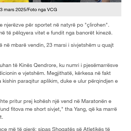
3 mars 2025/Foto nga VCG
e njerëzve për sportet në natyrë po "çlirohen".
ë të pëlqyera vitet e fundit nga banorët kinezë.
ë në mbarë vendin, 23 marsi i sivjetshëm u quajt
uhan të Kinës Qendrore, ku numri i pjesëmarrësve
dicionin e vjetshëm. Megjithatë, kërkesa në fakt
kishin paraqitur aplikim, duke e ulur përqindjen e
shte pritur prej kohësh një vend në Maratonën e
nd fitova me short sivjet," tha Yang, që ka marrë
t.
ence më të gjerë: sipas Shoqatës së Atletikës të