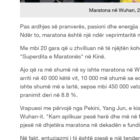
Maratona në Wuhan, 2
Pas ardhjes së pranverës, pasioni dhe energjia 
Ndër to, maratona është një ndër veprimtaritë m
Me mbi 20 gara që u zhvilluan në të njëjtën koh
"Superdita e Maratonës" në Kinë.
Ajo që ra më shumë në sy ishte maratona në W
arriti në 40 000 këtë vit, 10 000 më shumë se e
ishte shumë më e lartë, sepse mbi 450 000 veta 
pranimit deri në 8.8 %.
Vrapuesi me përvojë nga Pekini, Yang Jun, e ki
Wuhan-it. "Kam aplikuar pesë herë dhe më në fu
pjesë në dhjetëra maratona në dekadën e fundi
Në fakt, entuziazmi i tij është pjesë e një tend