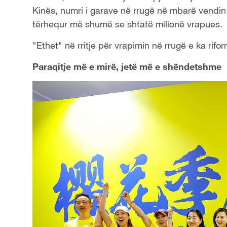
Kinës, numri i garave në rrugë në mbarë vendin 
tërhequr më shumë se shtatë milionë vrapues.
"Ethet" në rritje për vrapimin në rrugë e ka ri
Paraqitje më e mirë, jetë më e shëndetshme