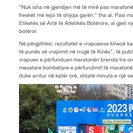
"Nuk isha në gjendjen më të mirë pas maratonës
freskët më lejoi të shijoja garën," tha ai. Pasi
Etiketës së Artë të Atletikës Botërore, ai gjeti 
botëror.
Në përgjithësi, rezultatet e vrapuesve kinezë 
të punës së vrapimit në rrugë të Kinës", të pub
vrapues e përfunduan maratonën brenda tre orëv
mesatare kombëtare e përfundimit të maraton
duke arritur në katër orë, shtatë minuta e një s