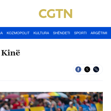
IA
KOZMOPOLIT
KULTURA
SHËNDETI
SPORTI
ARGËTIMI
 Kinë