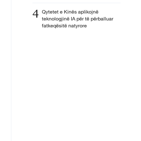
4
Qytetet e Kinës aplikojnë
teknologjinë IA për të përballuar
fatkeqësitë natyrore