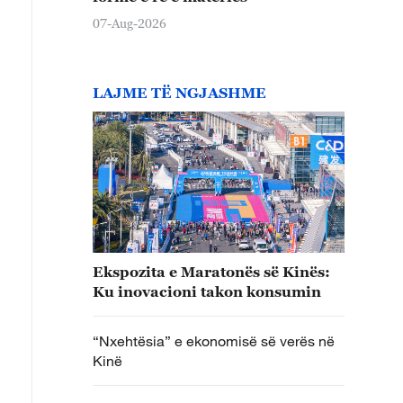
07-Aug-2026
LAJME TË NGJASHME
Ekspozita e Maratonës së Kinës:
Ku inovacioni takon konsumin
“Nxehtësia” e ekonomisë së verës në
Kinë