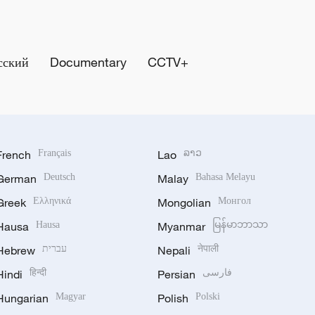
сский
Documentary
CCTV+
French
Français
Lao
ລາວ
German
Deutsch
Malay
Bahasa Melayu
Greek
Ελληνικά
Mongolian
Монгол
Hausa
Hausa
Myanmar
မြန်မာဘာသာ
Hebrew
עברית
Nepali
नेपाली
Hindi
हिन्दी
Persian
فارسی
Hungarian
Magyar
Polish
Polski