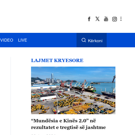
VIDEO
LIVE
Kërkoni
LAJMET KRYESORE
“Mundësia e Kinës 2.0” në
rezultatet e tregtisë së jashtme