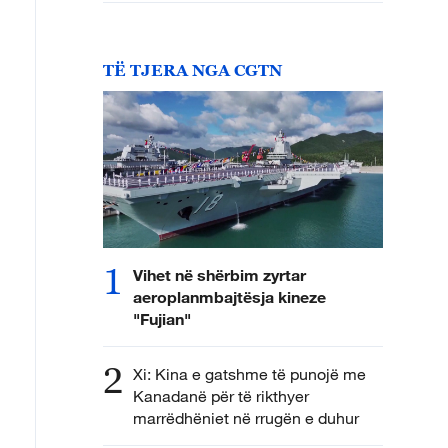
TË TJERA NGA CGTN
1
Vihet në shërbim zyrtar
aeroplanmbajtësja kineze
"Fujian"
2
Xi: Kina e gatshme të punojë me
Kanadanë për të rikthyer
marrëdhëniet në rrugën e duhur