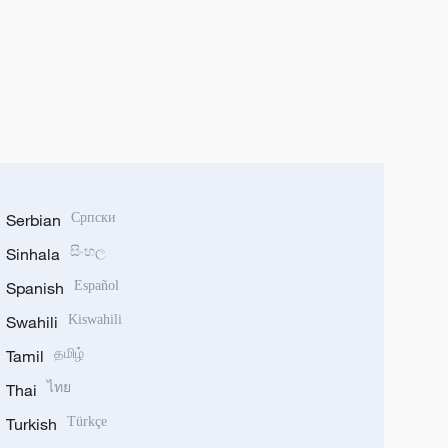
Serbian
Српски
Sinhala
සිංහල
Spanish
Español
Swahili
Kiswahili
Tamil
தமிழ்
Thai
ไทย
Turkish
Türkçe