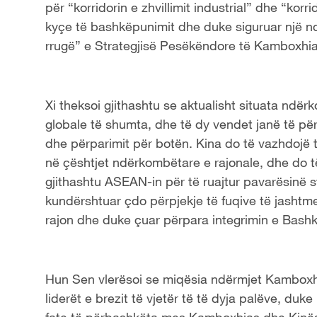
për “korridorin e zhvillimit industrial” dhe “korr
kyçe të bashkëpunimit dhe duke siguruar një nd
rrugë” e Strategjisë Pesëkëndore të Kamboxhia
Xi theksoi gjithashtu se aktualisht situata ndër
globale të shumta, dhe të dy vendet janë të për
dhe përparimit për botën. Kina do të vazhdojë 
në çështjet ndërkombëtare e rajonale, dhe do t
gjithashtu ASEAN-in për të ruajtur pavarësinë s
kundërshtuar çdo përpjekje të fuqive të jashtme
rajon dhe duke çuar përpara integrimin e Bash
Hun Sen vlerësoi se miqësia ndërmjet Kamboxhi
liderët e brezit të vjetër të të dyja palëve, du