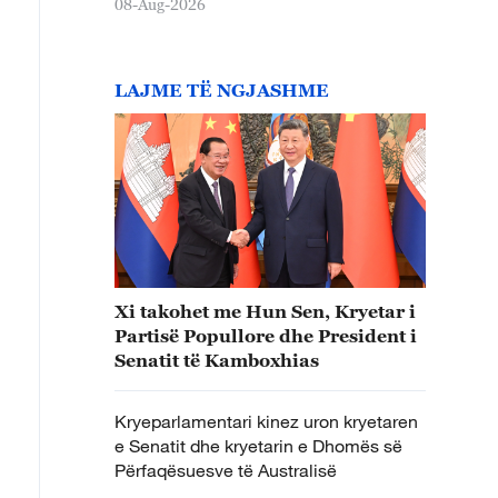
08-Aug-2026
LAJME TË NGJASHME
Xi takohet me Hun Sen, Kryetar i
Partisë Popullore dhe President i
Senatit të Kamboxhias
Kryeparlamentari kinez uron kryetaren
e Senatit dhe kryetarin e Dhomës së
Përfaqësuesve të Australisë