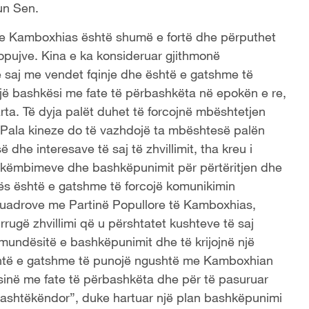
un Sen.
s e Kamboxhias është shumë e fortë dhe përputhet
popujve. Kina e ka konsideruar gjithmonë
 saj me vendet fqinje dhe është e gatshme të
jë bashkësi me fate të përbashkëta në epokën e re,
 larta. Të dyja palët duhet të forcojnë mbështetjen
. Pala kineze do të vazhdojë ta mbështesë palën
 dhe interesave të saj të zhvillimit, tha kreu i
e shkëmbimeve dhe bashkëpunimit për përtëritjen dhe
nës është e gatshme të forcojë komunikimin
 kuadrove me Partinë Popullore të Kamboxhias,
rugë zhvillimi që u përshtatet kushteve të saj
 mundësitë e bashkëpunimit dhe të krijojnë një
 është e gatshme të punojë ngushtë me Kamboxhian
ësinë me fate të përbashkëta dhe për të pasuruar
jashtëkëndor”, duke hartuar një plan bashkëpunimi