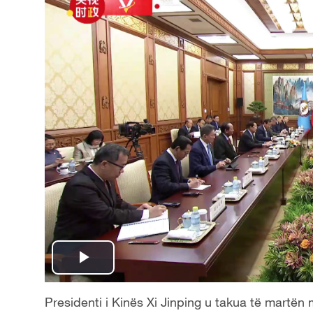
P
l
Presidenti i Kinës Xi Jinping u takua të martën