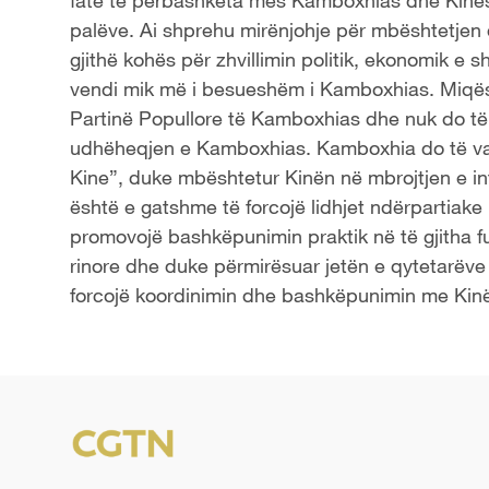
fate të përbashkëta mes Kamboxhias dhe Kinës 
palëve. Ai shprehu mirënjohje për mbështetjen 
gjithë kohës për zhvillimin politik, ekonomik e
vendi mik më i besueshëm i Kamboxhias. Miqësia
Partinë Popullore të Kamboxhias dhe nuk do të 
udhëheqjen e Kamboxhias. Kamboxhia do të va
Kine”, duke mbështetur Kinën në mbrojtjen e i
është e gatshme të forcojë lidhjet ndërpartiake 
promovojë bashkëpunimin praktik në të gjitha f
rinore dhe duke përmirësuar jetën e qytetarëv
forcojë koordinimin dhe bashkëpunimin me Kinë