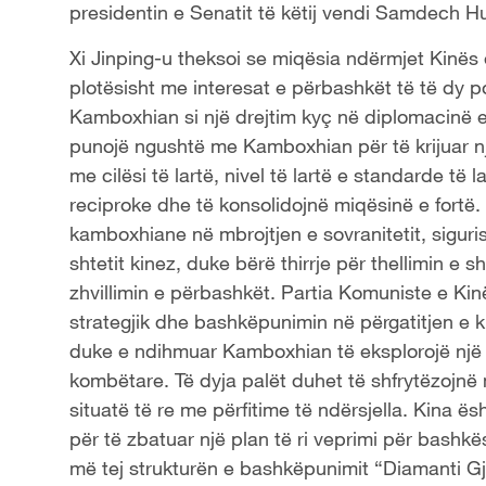
presidentin e Senatit të këtij vendi Samdech H
a
Xi Jinping-u theksoi se miqësia ndërmjet Kinë
y
plotësisht me interesat e përbashkët të të dy 
Kamboxhian si një drejtim kyç në diplomacinë e
V
punojë ngushtë me Kamboxhian për të krijuar n
me cilësi të lartë, nivel të lartë e standarde të
i
reciproke dhe të konsolidojnë miqësinë e fortë
d
kamboxhiane në mbrojtjen e sovranitetit, sigurisë
shtetit kinez, duke bërë thirrje për thellimin 
e
zhvillimin e përbashkët. Partia Komuniste e Ki
strategjik dhe bashkëpunimin në përgatitjen e
o
duke e ndihmuar Kamboxhian të eksplorojë një r
kombëtare. Të dyja palët duhet të shfrytëzojnë
situatë të re me përfitime të ndërsjella. Kina
për të zbatuar një plan të ri veprimi për bashk
më tej strukturën e bashkëpunimit “Diamanti G