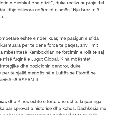
idorin e peshkut dhe orizit”, duke realizuar projektet
ërlidhje cilësore ndërmjet nismës “Një brez, një
s.
kombëtare është e ndërlikuar, me pasiguri e sfida
kushtuara për të qenë forca të paqes, zhvillimit
ta mbështesë Kamboxhian në forcimin e rolit të saj
ë rrisë fuqinë e Jugut Global. Kina mbështet
trategjike dhe pozicionin qendror, duke
 për të sjellë mendësinë e Luftës së Ftohtë në
kësisë së ASEAN-it.
as dhe Kinës është e fortë dhe është krijuar nga
ke kaluar sprovat e historisë dhe kohës. Bashkësia me