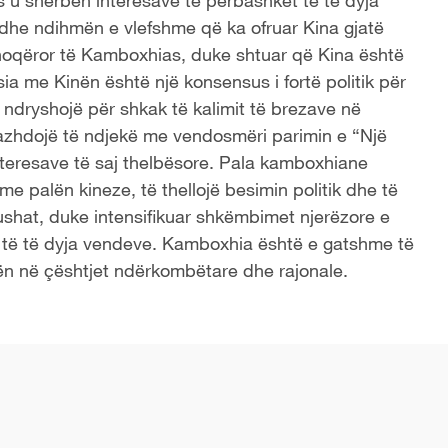
u shërben interesave të përbashkët të të dyja
dhe ndihmën e vlefshme që ka ofruar Kina gjatë
 shoqëror të Kamboxhias, duke shtuar që Kina është
 me Kinën është një konsensus i fortë politik për
ndryshojë për shkak të kalimit të brezave në
zhdojë të ndjekë me vendosmëri parimin e “Një
nteresave të saj thelbësore. Pala kamboxhiane
me palën kineze, të thellojë besimin politik dhe të
ushat, duke intensifikuar shkëmbimet njerëzore e
e të të dyja vendeve. Kamboxhia është e gatshme të
n në çështjet ndërkombëtare dhe rajonale.