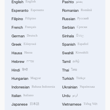
English
پښتو
English
Pashto
Esperanto
Română
Esperanto
Romanian
Filipino
Русский
Filipino
Russian
Français
Српски
French
Serbian
Deutsch
සිංහල
German
Sinhala
Ελληνικά
Español
Greek
Spanish
Hausa
Kiswahili
Hausa
Swahili
עברית
தமிழ்
Hebrew
Tamil
हिन्दी
ไทย
Hindi
Thai
Magyar
Türkçe
Hungarian
Turkish
Bahasa Indonesia
Українська
Indonesian
Ukrainian
Italiano
اردو
Italian
Urdu
日本語
Tiếng Việt
Japanese
Vietnamese