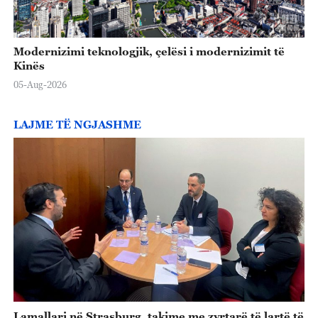
e
o
Modernizimi teknologjik, çelësi i modernizimit të
Kinës
05-Aug-2026
LAJME TË NGJASHME
Lamallari në Strasburg, takime me zyrtarë të lartë të