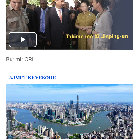
P
l
Burimi: CRI
a
LAJMET KRYESORE
y
V
i
d