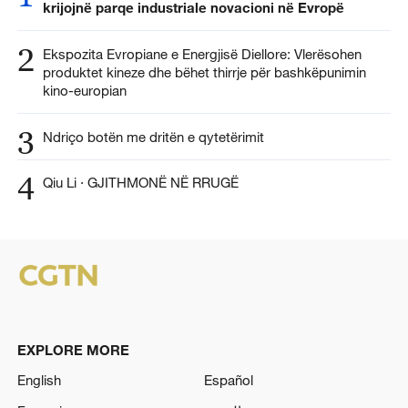
krijojnë parqe industriale novacioni në Evropë
2
Ekspozita Evropiane e Energjisë Diellore: Vlerësohen
produktet kineze dhe bëhet thirrje për bashkëpunimin
kino-europian
3
Ndriço botën me dritën e qytetërimit
4
Qiu Li · GJITHMONË NË RRUGË
EXPLORE MORE
English
Español