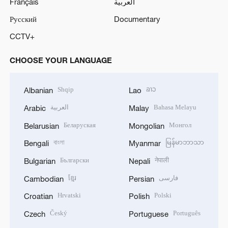
Français
العربية
Русский
Documentary
CCTV+
CHOOSE YOUR LANGUAGE
Shqip
ລາວ
Albanian
Lao
العربية
Bahasa Melayu
Arabic
Malay
Беларуская
Монгол
Belarusian
Mongolian
বাংলা
မြန်မာဘာသာ
Bengali
Myanmar
Български
नेपाली
Bulgarian
Nepali
ខ្មែរ
فارسی
Cambodian
Persian
Hrvatski
Polski
Croatian
Polish
Český
Português
Czech
Portuguese