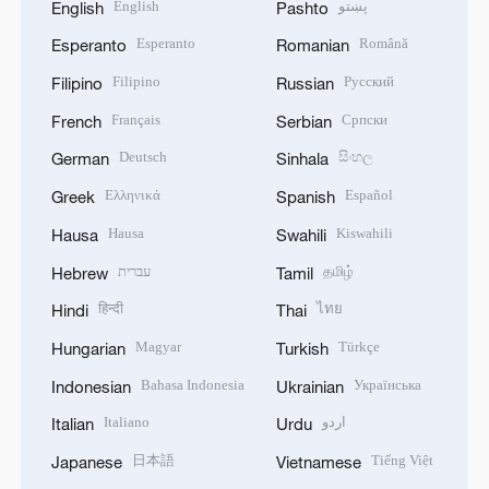
English
پښتو
English
Pashto
Esperanto
Română
Esperanto
Romanian
Filipino
Русский
Filipino
Russian
Français
Српски
French
Serbian
Deutsch
සිංහල
German
Sinhala
Ελληνικά
Español
Greek
Spanish
Hausa
Kiswahili
Hausa
Swahili
עברית
தமிழ்
Hebrew
Tamil
हिन्दी
ไทย
Hindi
Thai
Magyar
Türkçe
Hungarian
Turkish
Bahasa Indonesia
Українська
Indonesian
Ukrainian
Italiano
اردو
Italian
Urdu
日本語
Tiếng Việt
Japanese
Vietnamese