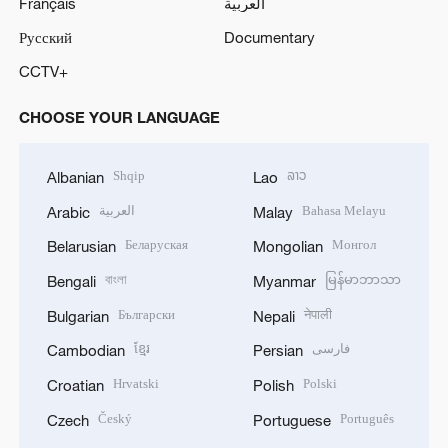
Français
العربية
Русский
Documentary
CCTV+
CHOOSE YOUR LANGUAGE
Shqip
ລາວ
Albanian
Lao
العربية
Bahasa Melayu
Arabic
Malay
Беларуская
Монгол
Belarusian
Mongolian
বাংলা
မြန်မာဘာသာ
Bengali
Myanmar
Български
नेपाली
Bulgarian
Nepali
ខ្មែរ
فارسی
Cambodian
Persian
Hrvatski
Polski
Croatian
Polish
Český
Português
Czech
Portuguese