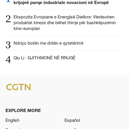
krijojnë parqe industriale novacioni në Evropë
2
Ekspozita Evropiane e Energjisë Diellore: Vlerësohen
produktet kineze dhe bëhet thirrje për bashkëpunimin
kino-europian
3
Ndriço botën me dritën e qytetërimit
4
Qiu Li · GJITHMONË NË RRUGË
EXPLORE MORE
English
Español