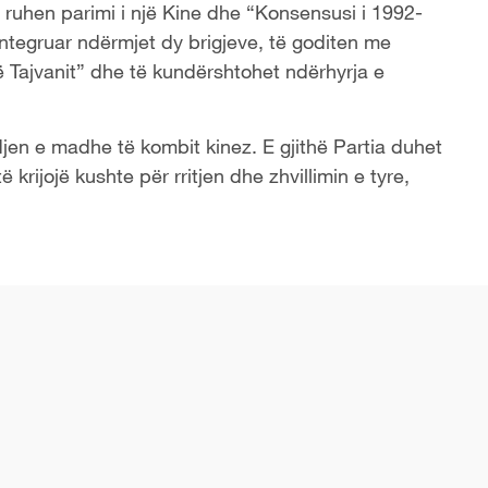
ë ruhen parimi i një Kine dhe “Konsensusi i 1992-
 integruar ndërmjet dy brigjeve, të goditen me
ë Tajvanit” dhe të kundërshtohet ndërhyrja e
indjen e madhe të kombit kinez. E gjithë Partia duhet
 krijojë kushte për rritjen dhe zhvillimin e tyre,