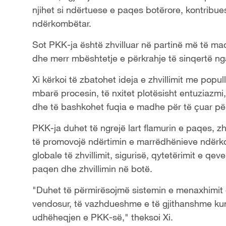
njihet si ndërtuese e paqes botërore, kontribues
ndërkombëtar.
Sot PKK-ja është zhvilluar në partinë më të m
dhe merr mbështetje e përkrahje të sinqertë nga
Xi kërkoi të zbatohet ideja e zhvillimit me popu
mbarë procesin, të nxitet plotësisht entuziazmi, 
dhe të bashkohet fuqia e madhe për të çuar përp
PKK-ja duhet të ngrejë lart flamurin e paqes, zh
të promovojë ndërtimin e marrëdhënieve ndërko
globale të zhvillimit, sigurisë, qytetërimit e qev
paqen dhe zhvillimin në botë.
"Duhet të përmirësojmë sistemin e menaxhimit gj
vendosur, të vazhdueshme e të gjithanshme kun
udhëheqjen e PKK-së," theksoi Xi.