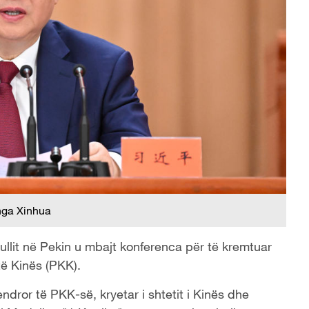
nga Xinhua
ullit në Pekin u mbajt konferenca për të kremtuar
të Kinës (PKK).
endror të PKK-së, kryetar i shtetit i Kinës dhe