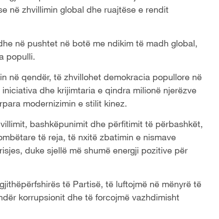
e në zhvillimin global dhe ruajtëse e rendit
adhe në pushtet në botë me ndikim të madh global,
 populli.
llin në qendër, të zhvillohet demokracia popullore në
iniciativa dhe krijimtaria e qindra milionë njerëzve
ara modernizimin e stilit kinez.
villimit, bashkëpunimit dhe përfitimit të përbashkët,
mbëtare të reja, të nxitë zbatimin e nismave
erisjes, duke sjellë më shumë energji pozitive për
ithëpërfshirës të Partisë, të luftojmë në mënyrë të
dër korrupsionit dhe të forcojmë vazhdimisht