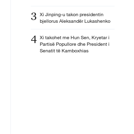
3
Xi Jinping-u takon presidentin
bjellorus Aleksandër Lukashenko
4
Xi takohet me Hun Sen, Kryetar i
Partisë Popullore dhe President i
Senatit të Kamboxhias