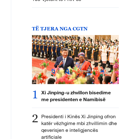
TË TJERA NGA CGTN
1
Xi Jinping-u zhvillon bisedime
me presidenten e Namibisë
2
Presidenti i Kinës Xi Jinping ofron
katër vëzhgime mbi zhvillimin dhe
qeverisjen e inteligjencës
artificiale