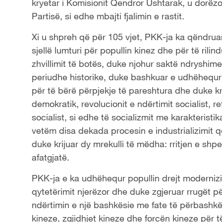
kryetar i Komisionit Qendror Ushtarak, u dorëz
Partisë, si edhe mbajti fjalimin e rastit.
Xi u shpreh që për 105 vjet, PKK-ja ka qëndruar
sjellë lumturi për popullin kinez dhe për të rilin
zhvillimit të botës, duke njohur saktë ndryshim
periudhe historike, duke bashkuar e udhëhequr
për të bërë përpjekje të pareshtura dhe duke krij
demokratik, revolucionit e ndërtimit socialist, 
socialist, si edhe të socializmit me karakterist
vetëm disa dekada procesin e industrializimit q
duke krijuar dy mrekulli të mëdha: rritjen e s
afatgjatë.
PKK-ja e ka udhëhequr popullin drejt modernizimit
qytetërimit njerëzor dhe duke zgjeruar rrugët pë
ndërtimin e një bashkësie me fate të përbashkë
kineze, zgjidhjet kineze dhe forcën kineze për 