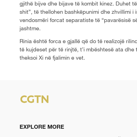
gjithë bijve dhe bijave të kombit kinez. Duhet t
shit”, të thellohen bashkëpunimi dhe zhvillimi i
vendosmëri forcat separatiste të “pavarësisë s
jashtme.
Rinia është forca e gjallë që do të realizojë ril
të kujdeset për të rinjtë, t’i mbështesë ata dhe të
theksoi Xi në fjalimin e vet.
EXPLORE MORE