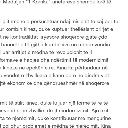
oi Medaljen "1 Korriku" anëtarëve shembullorë të
 gjithmonë e përkushtuar ndaj misionit të saj për të
dur kombin kinez, duke kuptuar thellësisht prirjet e
et në kontradiktat kryesore shoqërore gjatë çdo
 banorët e të gjitha kombësive në mbarë vendin
uar arritjet e mëdha të revolucionit të ri
reformave e hapjes dhe ndërtimit të modernizimit
ika kineze në epokën e re. Kina ka përfunduar në
ë vendet e zhvilluara e kanë bërë në qindra vjet,
hpejtë ekonomike dhe qëndrueshmërinë shoqërore
 të stilit kinez, duke krijuar një formë të re të
r vendet në zhvillim drejt modernizimit. Ajo nxit
ta të njerëzimit, duke kontribuuar me mençurinë
të zgjidhur problemet e mëdha të njerëzimit. Kina