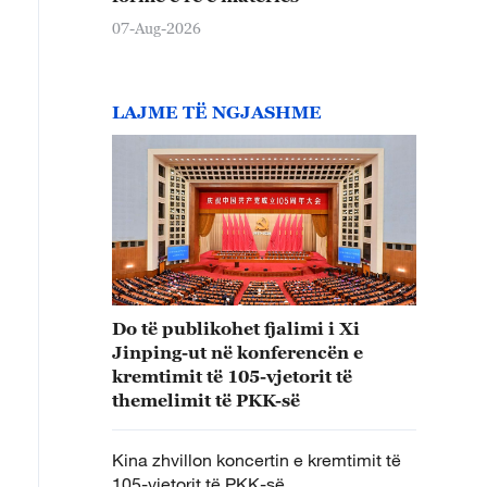
07-Aug-2026
LAJME TË NGJASHME
Do të publikohet fjalimi i Xi
Jinping-ut në konferencën e
kremtimit të 105-vjetorit të
themelimit të PKK-së
Kina zhvillon koncertin e kremtimit të
105-vjetorit të PKK-së