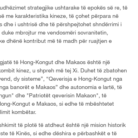
 udhëzimet strategjike ushtarake të epokës së re, të
së me karakteristika kineze, të çohet përpara në
s dhe i ushtrisë dhe të përshpejtohet shndërrimi i
or, duke mbrojtur me vendosmëri sovranitetin,
duke dhënë kontribut më të madh për ruajtjen e
tgjatë të Hong-Kongut dhe Makaos është një
ombit kinez, u shpreh më tej Xi. Duhet të zbatohen
 vend, dy sisteme”, “Qeverisja e Hong-Kongut nga
nga banorët e Makaos” dhe autonomia e lartë, të
ngun" dhe "Patriotët qeverisin Makaon", të
 Hong-Kongut e Makaos, si edhe të mbështetet
llimit kombëtar.
ashkimit të plotë të atdheut është një mision historik
ste të Kinës, si edhe dëshira e përbashkët e të