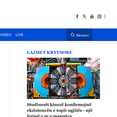
VIDEO
LIVE
Kërkoni
LAJMET KRYESORE
Studiuesit kinezë konfirmojnë
ekzistencën e topit ngjitës - një
formë e re e materies