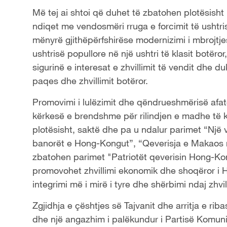
Më tej ai shtoi që duhet të zbatohen plotësisht
ndiqet me vendosmëri rruga e forcimit të ushtri
mënyrë gjithëpërfshirëse modernizimi i mbrojtje
ushtrisë popullore në një ushtri të klasit botër
sigurinë e interesat e zhvillimit të vendit dhe 
paqes dhe zhvillimit botëror.
Promovimi i lulëzimit dhe qëndrueshmërisë afa
kërkesë e brendshme për rilindjen e madhe të k
plotësisht, saktë dhe pa u ndalur parimet “Një
banorët e Hong-Kongut”, “Qeverisja e Makaos 
zbatohen parimet "Patriotët qeverisin Hong-Ko
promovohet zhvillimi ekonomik dhe shoqëror i
integrimi më i mirë i tyre dhe shërbimi ndaj zhvi
Zgjidhja e çështjes së Tajvanit dhe arritja e rib
dhe një angazhim i palëkundur i Partisë Komuni