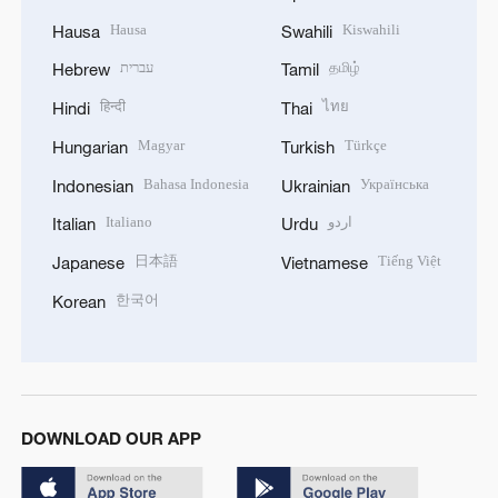
Hausa
Kiswahili
Hausa
Swahili
עברית
தமிழ்
Hebrew
Tamil
हिन्दी
ไทย
Hindi
Thai
Magyar
Türkçe
Hungarian
Turkish
Bahasa Indonesia
Українська
Indonesian
Ukrainian
Italiano
اردو
Italian
Urdu
日本語
Tiếng Việt
Japanese
Vietnamese
한국어
Korean
DOWNLOAD OUR APP