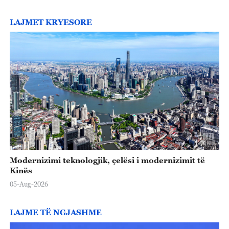
LAJMET KRYESORE
Modernizimi teknologjik, çelësi i modernizimit të
Kinës
05-Aug-2026
LAJME TË NGJASHME