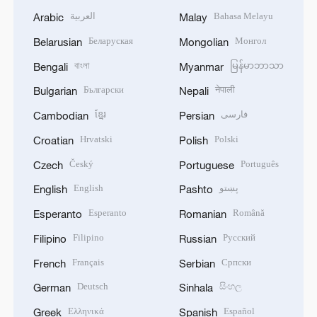
العربية
Bahasa Melayu
Arabic
Malay
Беларуская
Монгол
Belarusian
Mongolian
বাংলা
မြန်မာဘာသာ
Bengali
Myanmar
Български
नेपाली
Bulgarian
Nepali
ខ្មែរ
فارسی
Cambodian
Persian
Hrvatski
Polski
Croatian
Polish
Český
Português
Czech
Portuguese
English
پښتو
English
Pashto
Esperanto
Română
Esperanto
Romanian
Filipino
Русский
Filipino
Russian
Français
Српски
French
Serbian
Deutsch
සිංහල
German
Sinhala
Ελληνικά
Español
Greek
Spanish