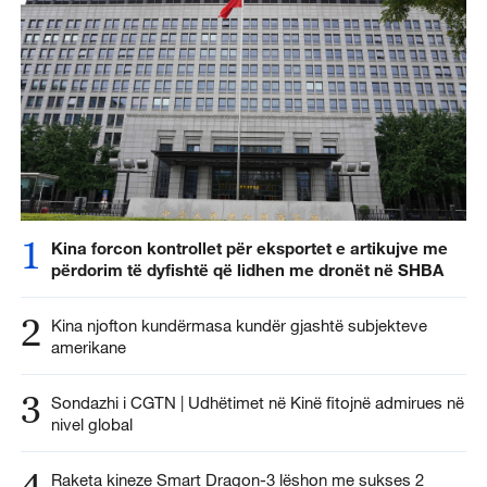
1
Kina forcon kontrollet për eksportet e artikujve me
përdorim të dyfishtë që lidhen me dronët në SHBA
2
Kina njofton kundërmasa kundër gjashtë subjekteve
amerikane
3
Sondazhi i CGTN | Udhëtimet në Kinë fitojnë admirues në
nivel global
4
Raketa kineze Smart Dragon-3 lëshon me sukses 2