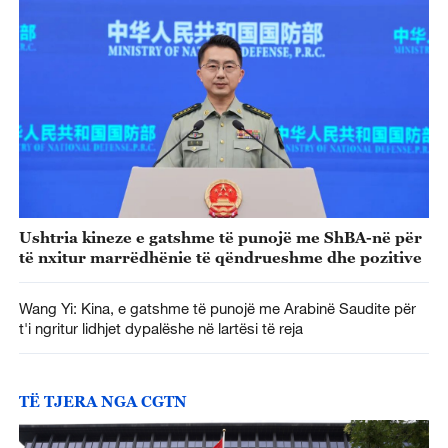
Ushtria kineze e gatshme të punojë me ShBA-në për
të nxitur marrëdhënie të qëndrueshme dhe pozitive
Wang Yi: Kina, e gatshme të punojë me Arabinë Saudite për
t'i ngritur lidhjet dypalëshe në lartësi të reja
TË TJERA NGA CGTN