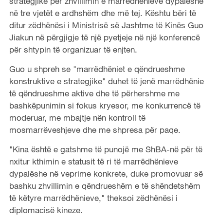
strategjike për zhvillimin e marrëdhënieve dypalëshe
në tre vjetët e ardhshëm dhe më tej. Kështu bëri të
ditur zëdhënësi i Ministrisë së Jashtme të Kinës Guo
Jiakun në përgjigje të një pyetjeje në një konferencë
për shtypin të organizuar të enjten.
Guo u shpreh se "marrëdhëniet e qëndrueshme
konstruktive e strategjike" duhet të jenë marrëdhënie
të qëndrueshme aktive dhe të përhershme me
bashkëpunimin si fokus kryesor, me konkurrencë të
moderuar, me mbajtje nën kontroll të
mosmarrëveshjeve dhe me shpresa për paqe.
"Kina është e gatshme të punojë me ShBA-në për të
nxitur kthimin e statusit të ri të marrëdhënieve
dypalëshe në veprime konkrete, duke promovuar së
bashku zhvillimin e qëndrueshëm e të shëndetshëm
të këtyre marrëdhënieve," theksoi zëdhënësi i
diplomacisë kineze.